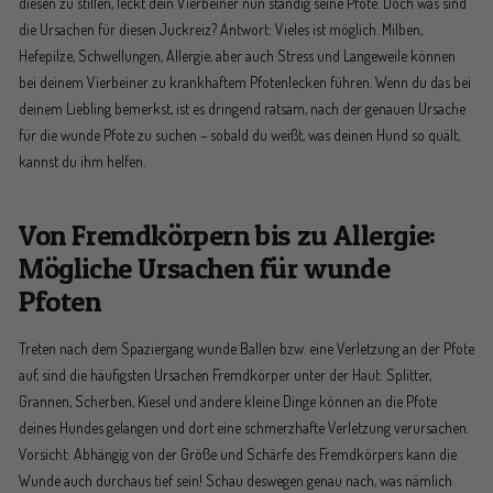
diesen zu stillen, leckt dein Vierbeiner nun ständig seine Pfote. Doch was sind
die Ursachen für diesen Juckreiz? Antwort: Vieles ist möglich. Milben,
Hefepilze, Schwellungen, Allergie, aber auch Stress und Langeweile können
bei deinem Vierbeiner zu krankhaftem Pfotenlecken führen. Wenn du das bei
deinem Liebling bemerkst, ist es dringend ratsam, nach der genauen Ursache
für die wunde Pfote zu suchen – sobald du weißt, was deinen Hund so quält,
kannst du ihm helfen.
Von Fremdkörpern bis zu Allergie:
Mögliche Ursachen für wunde
Pfoten
Treten nach dem Spaziergang wunde Ballen bzw. eine Verletzung an der Pfote
auf, sind die häufigsten Ursachen Fremdkörper unter der Haut: Splitter,
Grannen, Scherben, Kiesel und andere kleine Dinge können an die Pfote
deines Hundes gelangen und dort eine schmerzhafte Verletzung verursachen.
Vorsicht: Abhängig von der Größe und Schärfe des Fremdkörpers kann die
Wunde auch durchaus tief sein! Schau deswegen genau nach, was nämlich