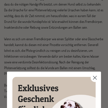
dass du die nötigen Handgriffe besitzt, um deinen Hund selbst zu behandeln.
Da die Ursache für eine Pfotenverletzung vielerlei Ursachen haben kann, ist es
wichtig, dass du dir Zeit nimmst, um herausfinden, was in eurem Fall der
Grund für die wunde Hundepfote ist: Wie erwähnt können dies Fremdkörper,
Insektenstiche oder Reibung sowie Entzündungen am Ballen sein.
Wenn es sich um einen Fremdkörper wie einen Splitter oder eine Glasscherbe
handelt, kannst du diesen mit einer Pinzette vorsichtig entfernen. Generell
lohnt es sich, die Pfote gründlich zu reinigen und zu desinfizieren, um
Infektionen vorzubeugen: Verwende dafür am besten kaltes, klares Wasser
sowie eine verdünnte Desinfektionslösung. Nach der Reinigung der
Pfotenverletzung solltest du die Wunde am Ballen mit einem Umschlag,
Pfotenverband oder einer Bandage abdecken.
Bei Unsicherheiten und im Notfall ruf deinen Tierarzt an, denn nur ein
Tierarzt kann feststellen, welche Behandlung wirklich am besten für deinen
Vierbeiner ist.