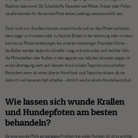
Reaktion bekommt. Ob Schadstoffe, Parasiten wie Milben, Gräser oder Pollen,
sie alle könnten für die wunde Pfote deines Lieblings verantwortlich sein.
Doch nicht nur draußen können unsere Hunde sich an den Pfoten verletzen,
denn sogar zu trockene oder zu feuchte Böden in der Wohnung oder im Haus
können zu Pfotenverletzungen bei unseren vierbeinigen Freunden führen –
die Ballen werden dadurch schneller rissig und entzünden sich leichter. Falls
die Pfotenballen oder Krallen in den eigenen vier Wänden Wunden zeigen, ist
es die Überlegung wert, sich deinem Hund zuliebe Teppiche anzuschaffen.
Besonders wenn du einen älteren Hund hast, sind Teppiche ratsam, da sie
dadurch viel besseren Halt erhalten – ähnlich wie bei einem Hundehausschuh.
Wie lassen sich wunde Krallen
und Hundepfoten am besten
behandeln?
Da eine wunde Pfote ein gängiges Problem bei vielen Hunden ist, ist es wichtig,