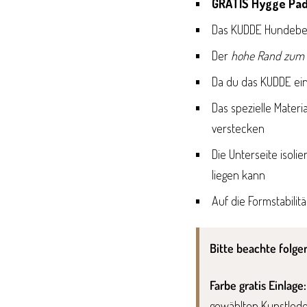
GRATIS Hygge Pad
Das KUDDE Hundebett
Der
hohe Rand zum 
Da du das KUDDE ein
Das spezielle Mater
verstecken
Die Unterseite isoli
liegen kann
Auf die Formstabili
Bitte beachte folge
Farbe gratis Einlage:
gewählten Kunstleder