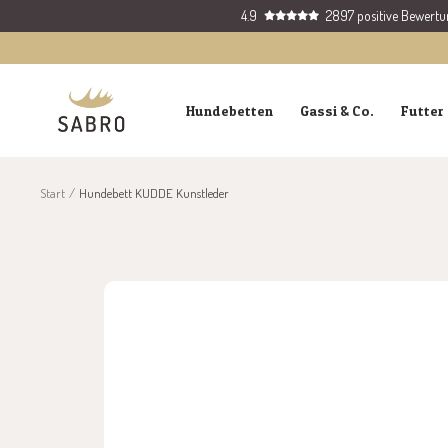
Direkt
4.9
2897 positive Bewert
zum
Inhalt
SABRO
Hundebetten
Gassi & Co.
Futter 
GmbH
Start
Hundebett KUDDE Kunstleder