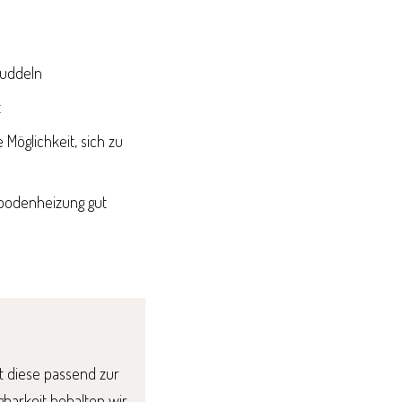
buddeln
t
Möglichkeit, sich zu
ußbodenheizung gut
tst diese passend zur
gbarkeit behalten wir