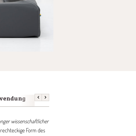
nwendung
Größenfinder
Zurück
Weiter
anger wissenschaftlicher
 rechteckige Form des