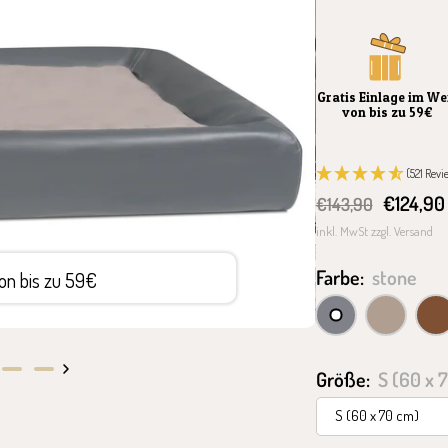
Gratis Einlage im We
von bis zu 59€
(521 Revi
Angebot
€124,90
Regulärer
€143,90
Preis
inkl. MwSt zzgl. Versand
Farbe:
stone
von bis zu 59€
10 J
stone
moon
choco
Größe:
S (60 x 
Zur
Zur
Slide
Slide
S (60 x 70 cm)
3
4