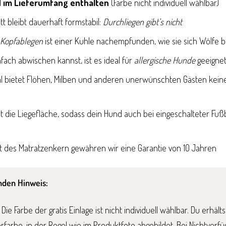
 im Lieferumfang enthalten
(Farbe nicht individuell wählbar)
 bleibt dauerhaft formstabil:
Durchliegen gibt’s nicht
Kopfablegen
ist einer Kuhle nachempfunden, wie sie sich Wölfe 
fach abwischen kannst, ist es ideal für
allergische Hunde
geeigne
ial bietet Flöhen, Milben und anderen unerwünschten Gästen keine 
ert die Liegefläche, sodass dein Hund auch bei eingeschalteter F
tät des Matratzenkern gewähren wir eine Garantie von 10 Jahren
nden Hinweis:
Die Farbe der gratis Einlage ist nicht individuell wählbar. Du erhäl
farbe, in der Regel wie im Produktfoto abgebildet. Bei Nichtverfü