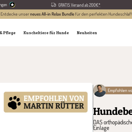
ungen
GRATIS Versand ab 200€*
Entdecke unser
neues All-in Relax Bundle
für den perfekten Hundeschlaf!
& Pflege
Kuscheltiere für Hunde
Neuheiten
Empfohlen vo
Hundebe
DAS orthopädische
Einlage