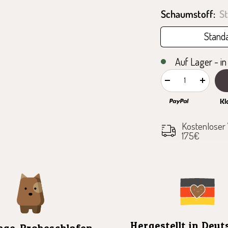
n
gehen
gehen
Schaumstoff:
S
Stand
Auf Lager - in
Menge
Menge
verringern
erhöhe
Kostenloser
175€
Hergestellt in Deu
age-Probeschlafen