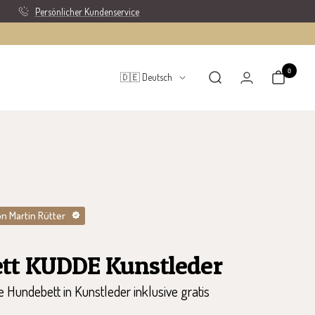
Persönlicher Kundenservice
0
Sprache
🇩🇪 Deutsch
n Martin Rütter
tt KUDDE Kunstleder
 Hundebett in Kunstleder inklusive gratis