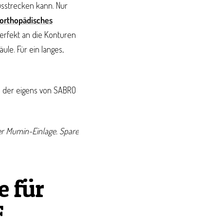
usstrecken kann. Nur
orthopädisches
erfekt an die Konturen
le. Für ein langes,
em der eigens von SABRO
er Mumin-Einlage. Spare
e für
E