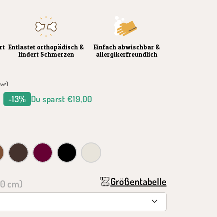
rt
Entlastet orthopädisch &
Einfach abwischbar &
lindert Schmerzen
allergikerfreundlich
ews)
spreis
-13%
Du sparst
€19,00
ahre Garantie auf den Schaumstoff
late
zartbitter
brombeer
schwarz
sahara
Größentabelle
70 cm)