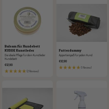
r
a
l
a
r
k
m
l
e
l
Balsam für Hundebett
KUDDE Kunstleder
Futterdummy
Die ideale Pflege für dein Kunstleder
Apportierspaß für jeden Hund
Hundebett
Angebotspreis
€12,90
Angebotspreis
€12,90
(1 Review)
(2 Reviews)