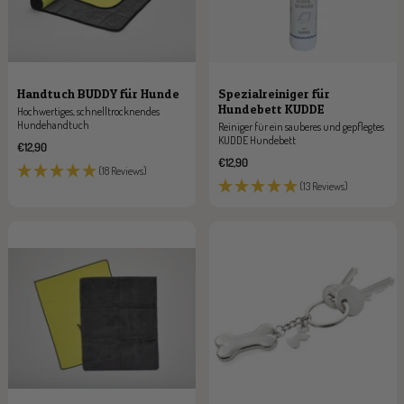
Handtuch BUDDY für Hunde
Spezialreiniger für
Hundebett KUDDE
Hochwertiges, schnelltrocknendes
Hundehandtuch
Reiniger für ein sauberes und gepflegtes
KUDDE Hundebett
Angebotspreis
€12,90
Angebotspreis
€12,90
(18 Reviews)
(13 Reviews)