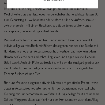
Wer auf der Suche nach einer besonderen Geschenkidee für Hundebesitzer
ist, findet online eine große Auswahl an praktischen und liebevollen
Möglichkeiten, die das Herz jedes Hundeliebhabers höherschlagen lassen. Ob
zum Geburtstag, zu Weihnachten oder einfach als kleine Aufmerksamkeit
zwischendurch – mit einem Geschenk, das die Leidenschaft für Hunde
widerspiegelt, bereitest du garantiert Freude.
Personalisierte Geschenke sind bei Hundebesitzern besonders beliebt. Ein
individuell gestaltetes Buch mit Bildern des eigenen Hundes, eine Tasche mit
Hundemotiven oder ein Accessoire aus hochwertiger Baumwolle mit dem
Namen des Vierbeiners sind echte Hingucker und zeigen, wie viel Liebe im
Detail steckt. Auch ein Pfotenabdruck Set, mit dem der einzigartige Abdruck
des Hundes für immer festgehalten werden kann, ist ein unvergessliches
Erlebnis für Mensch und Tier.
Für Hundefreunde, die gerne aktiv sind, bieten sich praktische Produkte wie
Jogging-Accessoires, robuste Taschen für den Spaziergang oder stylische
Kleidung mit Hundemotiven an. Wer Wert auf Hygiene legt, freut sich über ein
Set aus Pflegeprodukten, das nicht nur dem Hund, sondern auch dem Alltag