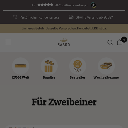
Direkt
4.9
2897 positive Bewertungen
zum
Inhalt
Persönlicher Kundenservice
GRATIS Versand ab 200€*
Ein neues Gefühl. Dasselbe Versprechen. Hundebett ERK ist da.
0
SABRO
Navigation
GmbH
KUDDE Welt
Bundles
Bestseller
Wechselbezüge
Für Zweibeiner