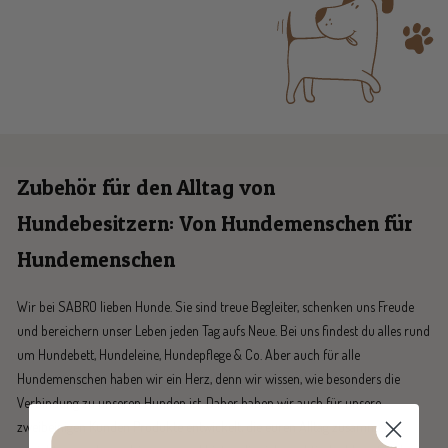
Zubehör für den Alltag von
Hundebesitzern: Von Hundemenschen für
Hundemenschen
Wir bei SABRO lieben Hunde. Sie sind treue Begleiter, schenken uns Freude
und bereichern unser Leben jeden Tag aufs Neue. Bei uns findest du alles rund
um Hundebett, Hundeleine, Hundepflege & Co. Aber auch für alle
Hundemenschen haben wir ein Herz, denn wir wissen, wie besonders die
Verbindung zu unseren Hunden ist. Daher haben wir auch für unsere
zweibeinigen Kunden Produkte entwickelt, die euren Alltag zusammen