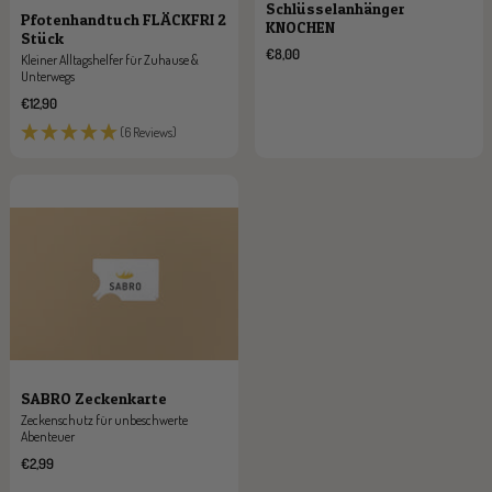
Schlüsselanhänger
Pfotenhandtuch FLÄCKFRI 2
KNOCHEN
Stück
Angebotspreis
€8,00
Kleiner Alltagshelfer für Zuhause &
Unterwegs
Angebotspreis
€12,90
(6 Reviews)
SABRO Zeckenkarte
Zeckenschutz für unbeschwerte
Abenteuer
Angebotspreis
€2,99