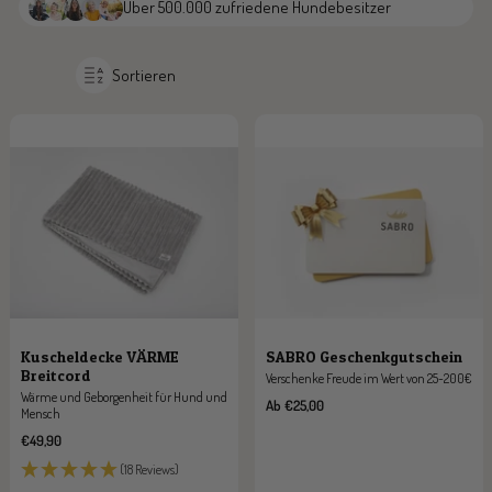
Über 500.000 zufriedene Hundebesitzer
Sortieren
Kuscheldecke VÄRME
SABRO Geschenkgutschein
Breitcord
Verschenke Freude im Wert von 25-200€
Wärme und Geborgenheit für Hund und
Angebotspreis
Ab €25,00
Mensch
Angebotspreis
€49,90
(18 Reviews)