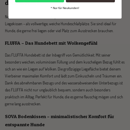
deinen Hund
* Nur für Neukunden!
Neben unseren Kuschel- und Kopfkissen führen wir auch klassische
Liegekissen – als vollwertige, weiche Hundeschlafplätze. Sie sind ideal für
Hunde, die gerne frei liegen oder viel Platz zum Ausstrecken brauchen.
FLUFFA – Das Hundebett mit Wolkengefühl
Das FLUFFA Hundebett ist der Inbegriff von Gemütlichkeit. Mit seiner
besonders weichen, voluminösen Füllung und dem kuscheligen Bezug fühlt es
sich an wie ein Liegen auf Wolken. Die großzügige Liegefläche bietet deinem
Vierbeiner maximalen Komfort und lädt zum Einkuscheln und Träumen ein.
Dank des abnehmbaren Bezugs und des wasserabweisenden Unterbezugs ist
das FLUFFA nicht nur unglaublich bequem, sondern auch besonders
praktisch im Alltag. Perfekt für Hunde, die es gerne flauschig mögen und sich
gerne lang ausstrecken.
SOVA Bodenkissen – minimalistischer Komfort für
entspannte Hunde