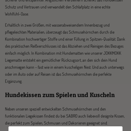
Schutz und Vertrauen und verwandelt den Schlafplatz in eine echte
Wohlfühl-Oase.
Erhältlich in zwei Größen, mit wasserabweisendem Innenbezug und
pflegeleichten Materialien, überzeugt das Schmusehörnchen durch die
Kombination hochwertiger Stoffe und einer Füllung in Spitzen-Qualität. Dank
des praktischen Reißverschlusses ist das Abziehen und Reinigen des Bezuges
einfach möglich. In Kombination mit Hundematten wie unserer JOKKMOKK
Liegematte entsteht ein gemütlicher Rückzugsort, an den sich dein Hund
anschmiegen kann – fast wie in einem kuscheligen Nest. Und auch unterwegs
oder im Auto oder auf Reisen ist das Schmusehörnchen die perfekte
Ergänzung.
Hundekissen zum Spielen und Kuscheln
Neben unseren speziell entwickelten Schmusehörnchen und den
funktionalen Liegekissen findest du bei SABRO auch liebevoll designte Kissen,
die perfekt zum Spielen, Schmusen und Dekorieren geeignet sind.