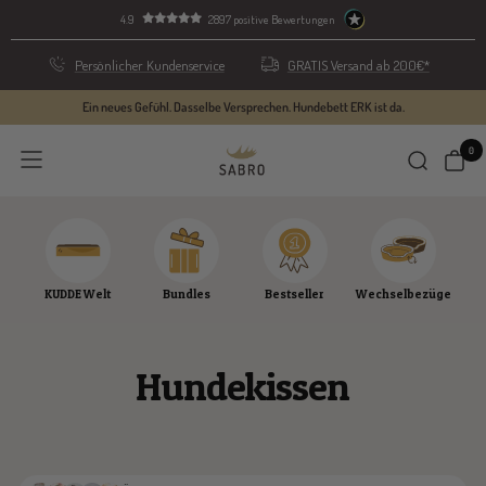
Direkt
4.9
2897 positive Bewertungen
zum
Inhalt
Persönlicher Kundenservice
GRATIS Versand ab 200€*
Ein neues Gefühl. Dasselbe Versprechen. Hundebett ERK ist da.
0
SABRO
Navigation
GmbH
KUDDE Welt
Bundles
Bestseller
Wechselbezüge
Hundekissen