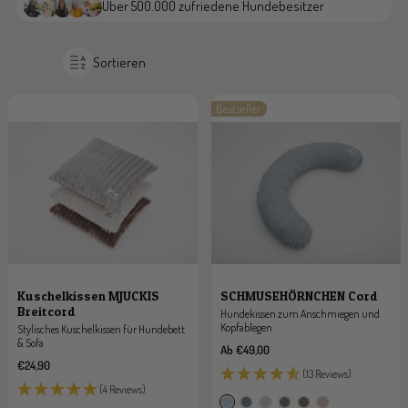
Über 500.000 zufriedene Hundebesitzer
Sortieren
Bestseller
Kuschelkissen MJUCKIS
SCHMUSEHÖRNCHEN Cord
Breitcord
Hundekissen zum Anschmiegen und
Kopfablegen
Stylisches Kuschelkissen für Hundebett
& Sofa
Angebotspreis
Ab €49,00
Angebotspreis
€24,90
(13 Reviews)
(4 Reviews)
h
o
m
g
c
r