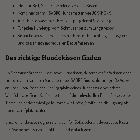
Ideal für Bett, Sofa, Reise oder als eigenes Kissen
Kombinierbar mit SABRO Hundematten wie JOKKMOKK
Abziehbare, waschbare Bezüge – pflegeleicht & langlebig
Für jeden Hundetyp: vom Schmuser bis zum Langstrecker
Kissen lassen sich flexibel in verschiedene Einrichtungen integrieren
und passen sich individuellen Bedürfnissen an
Das richtige Hundekissen finden
Ob Schmusehörnchen, klassisches Liegekissen, dekoratives Sofakissen oder
eine der vielen anderen Varianten – bei SABRO findest du eine große Auswahl
an Produkten. Mach den Lieblingsplatz deines Hundes zu einer echten
Wohlfühloase! Beim Kauf solltest du auf die individuellen Bedürfnisse deines
Tieres und andere wichtige Faktoren wie Größe, Stoffe und die Eignung als
Hundeschlafplatz achten.
Unsere Hundekissen eignen sich auch für Sofas oder als dekoratives Kissen
für Zweibeiner – stilvoll, funktional und einfach gemütlich.