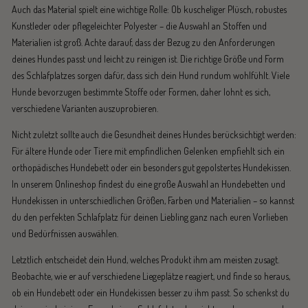
Auch das Material spielt eine wichtige Rolle: Ob kuscheliger Plüsch, robustes
Kunstleder oder pflegeleichter Polyester – die Auswahl an Stoffen und
Materialien ist groß. Achte darauf, dass der Bezug zu den Anforderungen
deines Hundes passt und leicht zu reinigen ist. Die richtige Größe und Form
des Schlafplatzes sorgen dafür, dass sich dein Hund rundum wohlfühlt. Viele
Hunde bevorzugen bestimmte Stoffe oder Formen, daher lohnt es sich,
verschiedene Varianten auszuprobieren.
Nicht zuletzt sollte auch die Gesundheit deines Hundes berücksichtigt werden:
Für ältere Hunde oder Tiere mit empfindlichen Gelenken empfiehlt sich ein
orthopädisches Hundebett oder ein besonders gut gepolstertes Hundekissen.
In unserem Onlineshop findest du eine große Auswahl an Hundebetten und
Hundekissen in unterschiedlichen Größen, Farben und Materialien – so kannst
du den perfekten Schlafplatz für deinen Liebling ganz nach euren Vorlieben
und Bedürfnissen auswählen.
Letztlich entscheidet dein Hund, welches Produkt ihm am meisten zusagt.
Beobachte, wie er auf verschiedene Liegeplätze reagiert, und finde so heraus,
ob ein Hundebett oder ein Hundekissen besser zu ihm passt. So schenkst du