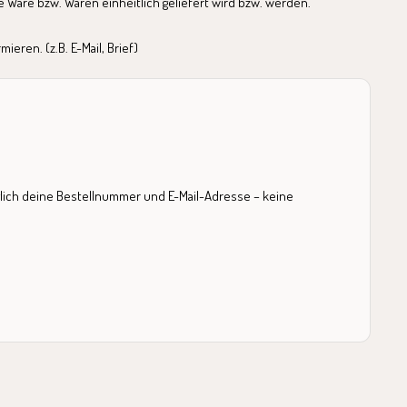
 Ware bzw. Waren einheitlich geliefert wird bzw. werden.
eren. (z.B. E-Mail, Brief)
glich deine Bestellnummer und E-Mail-Adresse – keine