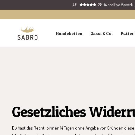
Direkt
4.9
2894 positive Bewert
zum
Inhalt
SABRO
Hundebetten
Gassi & Co.
Futter 
GmbH
Gesetzliches Widerr
Du hast das Recht, binnen 14 Tagen ohne Angabe von Gründen diesen V