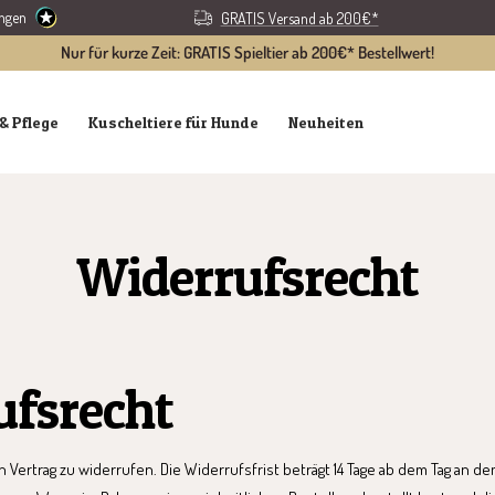
ungen
GRATIS Versand ab 200€*
Nur für kurze Zeit: GRATIS Spieltier ab 200€* Bestellwert!
& Pflege
Kuscheltiere für Hunde
Neuheiten
Widerrufsrecht
ufsrecht
ertrag zu widerrufen. Die Widerrufsfrist beträgt 14 Tage ab dem Tag an dem