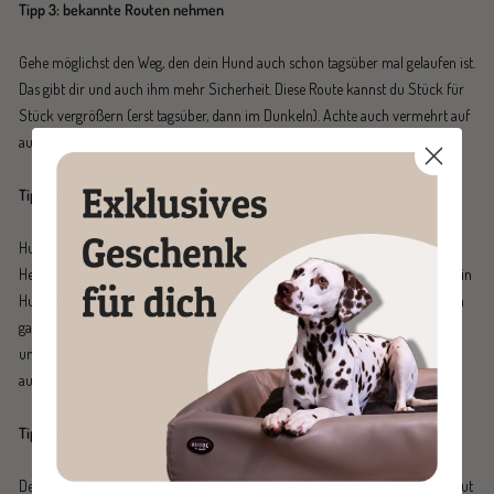
Tipp 3: bekannte Routen nehmen
Gehe möglichst den Weg, den dein Hund auch schon tagsüber mal gelaufen ist.
Das gibt dir und auch ihm mehr Sicherheit. Diese Route kannst du Stück für
Stück vergrößern (erst tagsüber, dann im Dunkeln). Achte auch vermehrt auf
ausreichenden Abstand zu entgegenkommenden Personen.
Tipp 4: Selbstsicherheit ausstrahlen
Hunde orientieren sich im Dunkeln mehr an dir, sprich Frauchen und
Herrschen, und reagieren ähnlich wie du. Erschrickst du dich, tut es auch dein
Hund. Bewegst du dich vorsichtig und unsicher, tut es auch dein Hund. Wenn
gar nicht anders möglich, lasse zusätzlich jemanden aus der Familie mit dir
und deinem Hund im Dunkeln Gassi gehen, der mehr Selbstsicherheit
ausstrahlt.
Tipp 5: deine eigene Kleidung
Denke daran, dass du und dein Hund auch für andere Verkehrsteilnehmer gut