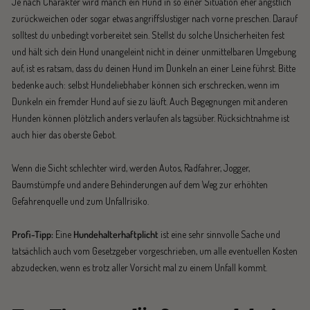
Je nach Charakter wird manch ein Hund in so einer Situation eher ängstlich
zurückweichen oder sogar etwas angriffslustiger nach vorne preschen. Darauf
solltest du unbedingt vorbereitet sein. Stellst du solche Unsicherheiten fest
und hält sich dein Hund unangeleint nicht in deiner unmittelbaren Umgebung
auf, ist es ratsam, dass du deinen Hund im Dunkeln an einer Leine führst. Bitte
bedenke auch: selbst Hundeliebhaber können sich erschrecken, wenn im
Dunkeln ein fremder Hund auf sie zu läuft. Auch Begegnungen mit anderen
Hunden können plötzlich anders verlaufen als tagsüber. Rücksichtnahme ist
auch hier das oberste Gebot.
Wenn die Sicht schlechter wird, werden Autos, Radfahrer, Jogger,
Baumstümpfe und andere Behinderungen auf dem Weg zur erhöhten
Gefahrenquelle und zum Unfallrisiko.
Profi-Tipp:
Eine
Hundehalterhaftplicht
ist eine sehr sinnvolle Sache und
tatsächlich auch vom Gesetzgeber vorgeschrieben, um alle eventuellen Kosten
abzudecken, wenn es trotz aller Vorsicht mal zu einem Unfall kommt.