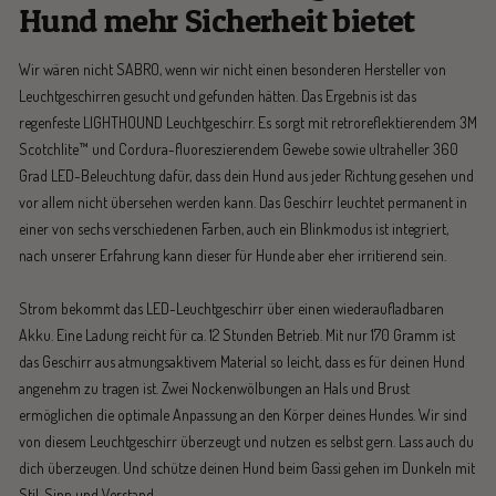
Hund mehr Sicherheit bietet
Wir wären nicht SABRO, wenn wir nicht einen besonderen Hersteller von
Leuchtgeschirren gesucht und gefunden hätten. Das Ergebnis ist das
regenfeste LIGHTHOUND Leuchtgeschirr. Es sorgt mit retroreflektierendem 3M
Scotchlite™ und Cordura-fluoreszierendem Gewebe sowie ultraheller 360
Grad LED-Beleuchtung dafür, dass dein Hund aus jeder Richtung gesehen und
vor allem nicht übersehen werden kann. Das Geschirr leuchtet permanent in
einer von sechs verschiedenen Farben, auch ein Blinkmodus ist integriert,
nach unserer Erfahrung kann dieser für Hunde aber eher irritierend sein.
Strom bekommt das LED-Leuchtgeschirr über einen wiederaufladbaren
Akku. Eine Ladung reicht für ca. 12 Stunden Betrieb. Mit nur 170 Gramm ist
das Geschirr aus atmungsaktivem Material so leicht, dass es für deinen Hund
angenehm zu tragen ist. Zwei Nockenwölbungen an Hals und Brust
ermöglichen die optimale Anpassung an den Körper deines Hundes. Wir sind
von diesem Leuchtgeschirr überzeugt und nutzen es selbst gern. Lass auch du
dich überzeugen. Und schütze deinen Hund beim Gassi gehen im Dunkeln mit
Stil, Sinn und Verstand.