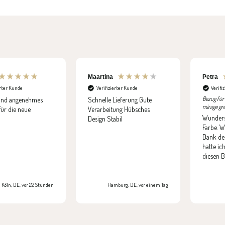
Maartina
Petra
erter Kunde
Verifizierter Kunde
Verifi
Bezug für
nd angenehmes
Schnelle Lieferung Gute
mirage gr
für die neue
Verarbeitung Hübsches
Wundersc
Design Stabil
Farbe. W
Dank der
hatte ic
diesen B
Köln, DE, vor 22 Stunden
Hamburg, DE, vor einem Tag