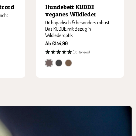
tcord
Hundebett KUDDE
veganes Wildleder
nicht
Orthopädisch & besonders robust:
Das KUDDE mit Bezug in
Wildlederoptik
Angebotspreis
Ab €144,90
(36 Reviews)
t
d
c
a
a
a
u
r
c
p
k
a
e
g
o
r
e
y