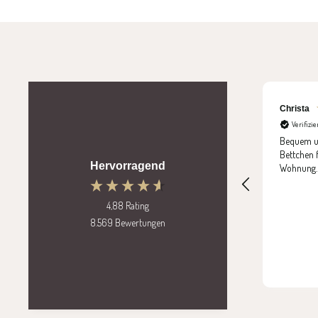
Christa
Verifizi
Bequem u
Bettchen 
Hervorragend
Wohnung.
4,88
Rating
8.569
Bewertungen