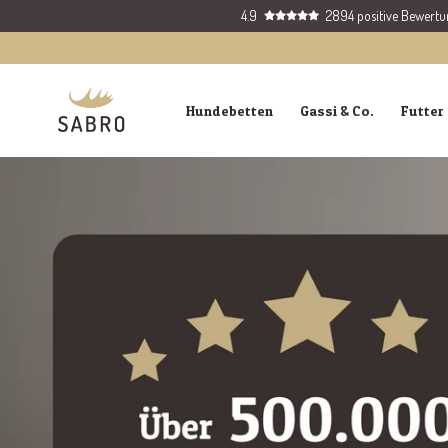
Direkt
4.9
2894 positive Bewert
zum
Inhalt
SABRO
Hundebetten
Gassi & Co.
Futter 
GmbH