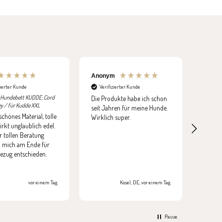
Anonym
Anon
zierter Kunde
Verifizierter Kunde
Veri
 Hundebett KUDDE: Cord
Die Produkte habe ich schon
Das zw
ey / für Kudde XXL
seit Jahren für meine Hunde.
Wildle
hönes Material, tolle
Wirklich super.
Einlage
irkt unglaublich edel.
liegt 
 tollen Beratung
sodass
h mich am Ende für
Mann e
ezug entschieden.
frei wi
vor einem Tag
Kosel, DE, vor einem Tag
Pause