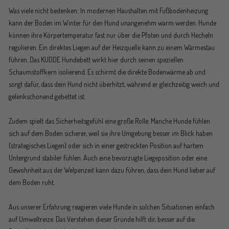
Was viele nicht bedenken: In modernen Haushalten mit Fußbodenheizung
kann der Boden im Winter für den Hund unangenehm warm werden. Hunde
können ihre Körpertemperatur fast nur über die Pfoten und durch Hecheln
regulieren. Ein direktes Liegen auf der Heizquelle kann zu einem Wärmestau
führen. Das KUDDE Hundebett wirkt hier durch seinen speziellen
Schaumstoffkern isolierend. Es schirmt die direkte Bodenwärme ab und
sorgt dafür, dass dein Hund nicht überhitzt, während er gleichzeitig weich und
gelenkschonend gebettet ist.
Zudem spielt das Sicherheitsgefühl eine große Rolle. Manche Hunde fühlen
sich auf dem Boden sicherer, weil sie ihre Umgebung besser im Blick haben
(strategisches Liegen) oder sich in einer gestreckten Position auf hartem
Untergrund stabiler fühlen. Auch eine bevorzugte Liegeposition oder eine
Gewohnheit aus der Welpenzeit kann dazu führen, dass dein Hund lieber auf
dem Boden ruht.
Aus unserer Erfahrung reagieren viele Hunde in solchen Situationen einfach
auf Umweltreize. Das Verstehen dieser Gründe hilft dir, besser auf die