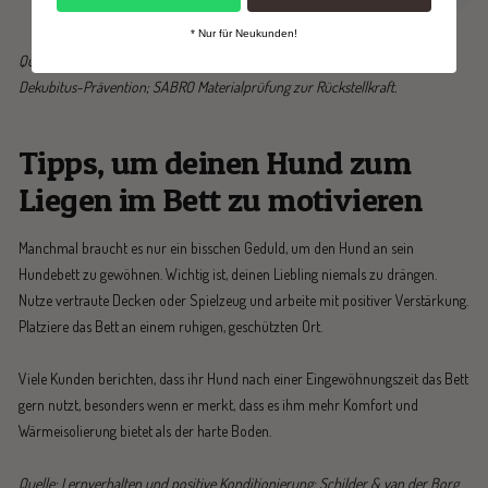
* Nur für Neukunden!
Quelle: Vergleichsstudie Polyurethan- vs. Visko-Schaumstoffe in der
Dekubitus-Prävention; SABRO Materialprüfung zur Rückstellkraft.
Tipps, um deinen Hund zum
Liegen im Bett zu motivieren
Manchmal braucht es nur ein bisschen Geduld, um den Hund an sein
Hundebett zu gewöhnen. Wichtig ist, deinen Liebling niemals zu drängen.
Nutze vertraute Decken oder Spielzeug und arbeite mit positiver Verstärkung.
Platziere das Bett an einem ruhigen, geschützten Ort.
Viele Kunden berichten, dass ihr Hund nach einer Eingewöhnungszeit das Bett
gern nutzt, besonders wenn er merkt, dass es ihm mehr Komfort und
Wärmeisolierung bietet als der harte Boden.
Quelle: Lernverhalten und positive Konditionierung: Schilder & van der Borg