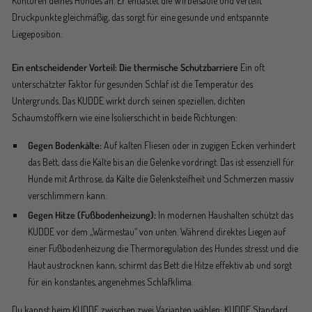
Konturen deines Hundes an. Er entlastet die Wirbelsäule und verteilt
Druckpunkte gleichmäßig, das sorgt für eine gesunde und entspannte
Liegeposition.
Ein entscheidender Vorteil: Die thermische Schutzbarriere
Ein oft
unterschätzter Faktor für gesunden Schlaf ist die Temperatur des
Untergrunds. Das KUDDE wirkt durch seinen speziellen, dichten
Schaumstoffkern wie eine Isolierschicht in beide Richtungen:
Gegen Bodenkälte:
Auf kalten Fliesen oder in zugigen Ecken verhindert
das Bett, dass die Kälte bis an die Gelenke vordringt. Das ist essenziell für
Hunde mit Arthrose, da Kälte die Gelenksteifheit und Schmerzen massiv
verschlimmern kann.
Gegen Hitze (Fußbodenheizung):
In modernen Haushalten schützt das
KUDDE vor dem „Wärmestau“ von unten. Während direktes Liegen auf
einer Fußbodenheizung die Thermoregulation des Hundes stresst und die
Haut austrocknen kann, schirmt das Bett die Hitze effektiv ab und sorgt
für ein konstantes, angenehmes Schlafklima.
Du kannst beim KUDDE zwischen zwei Varianten wählen: KUDDE Standard