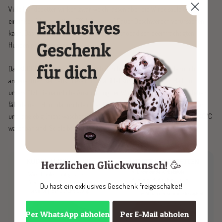
Viele Hundebetten wirken zwar weich, lassen aber die Wirbelsäule oft
einsinken (Hängematten-Effekt), was auf Dauer Beschwerden verursachen
kann. Das ist besonders bei älteren oder orthopädisch beeinträchtigten
Hunden problematisch.
Das KUDDE Hundebett zeichnet sich durch seinen festen, aber dennoch
angenehmen Kern aus. Diese Formstabilität sorgt für gesunden Halt und
unterstützt die natürliche Ausrichtung der Wirbelsäule. Auch das Aufstehen
fällt deinem Hund dadurch leichter. Die Kunstlederbezüge sind abwischbar
und langlebig (nicht waschbar), während die Stoffvarianten bis maximal 40°C
waschbar sind. So bleibt das Bett hygienisch und komfortabel.
Herzlichen Glückwunsch! 🥳
Du hast ein exklusives Geschenk freigeschaltet!
Per WhatsApp abholen
Per E-Mail abholen