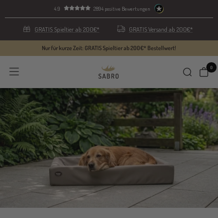
Direkt
4.9
2894 positive Bewertungen
zum
Inhalt
GRATIS Spieltier ab 200€*
GRATIS Versand ab 200€*
Nur für kurze Zeit: GRATIS Spieltier ab 200€* Bestellwert!
0
SABRO
Navigation
GmbH