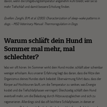
davon, wenn die Umgebungstemperatur angenehm kühl bleibt, weil sie so
mehr Tiefschlaf und damit bessere Erholung finden.
Quellen: Zanghi, B.M. et al. (2013): Characterization of sleep–wake patterns in
dogs. – MSD Veterinary Manual: Thermoregulation in Dogs.
Warum schläft dein Hund im
Sommer mal mehr, mal
schlechter?
Was wir oft hören: Im Sommer wirkt dein Hund müder, schläft aber scheinbar
weniger erholsam. Aus unserer Erfahrung liegt das daran, dass die Hitze den
Organismus deines Hundes stark belastet. Überwärmung führt dazu, dass der
Körper auf Hochtouren läuft, um die Temperatur zu senken, was Energie
kostet und die Tiefschlafphasen verringert. Gleichzeitig schläft dein Hund
eventuell mehr, um die Belastung durch Hitze auszugleichen und sich zu
regenerieren. Allerdings sind das oft leichtere Schlafphasen, in denen er