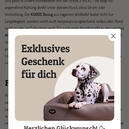
und passt in unsere Hundebetten von der Größe S bis XL – sie sorgt für
angenehme Kühlung direkt unter deinem Hund, ohne Strom oder
Vorkühlung. Der
KUDDE Bezug
aus veganem Wildleder bietet nicht nur
Langlebigkeit, sondern wirkt auch temperaturausgleichend, sodass dein Hund
nicht so sehr ins Schwitzen gerät. Für noch mehr Komfort gibt es den weichen
ALLTID Wechselbezug
, der ebenfalls temperaturausgleichend wirkt und sich
wunderbar anschmiegt, ideal für warme Tage. Aus unserer Erfahrung
profitieren Hunde jeden Alters, vom Welpen bis zum Senior, von diesen
Lösungen und sie bieten eine natürliche Abkühlung, die den Schlaf merklich
unterstützt.
Fazit
Hitze kann den Schlaf deines Hundes deutlich beeinträchtigen und zu
verändertem Schlafverhalten führen. Diese Veränderungen sind normal,
zeigen aber, wie wichtig gute Anpassungen sind, damit dein Hund erholsamer
schläft. Mit einfachen Maßnahmen wie einem kühlen, schattigen Schlafplatz
und passenden Produkten wie der
SVALA Kühleinlage
, dem
KUDDE veganen
Herzlichen Glückwunsch! 🥳