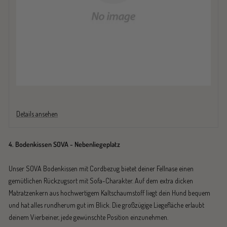
Details ansehen
4. Bodenkissen SOVA - Nebenliegeplatz
Unser SOVA Bodenkissen mit Cordbezug bietet deiner Fellnase einen
gemütlichen Rückzugsort mit Sofa-Charakter. Auf dem extra dicken
Matratzenkern aus hochwertigem Kaltschaumstoff liegt dein Hund bequem
und hat alles rundherum gut im Blick. Die großzügige Liegefläche erlaubt
deinem Vierbeiner, jede gewünschte Position einzunehmen.