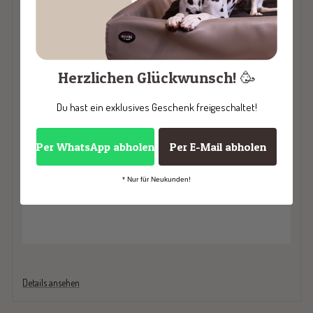
Herzlichen Glückwunsch! 🥳
Du hast ein exklusives Geschenk freigeschaltet!
Per WhatsApp abholen
Per E-Mail abholen
* Nur für Neukunden!
Details ansehen