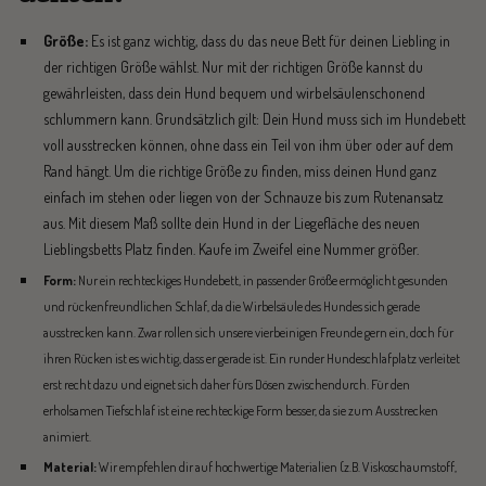
Größe:
Es ist ganz wichtig, dass du das neue Bett für deinen Liebling in
der richtigen Größe wählst. Nur mit der richtigen Größe kannst du
gewährleisten, dass dein Hund bequem und wirbelsäulenschonend
schlummern kann. Grundsätzlich gilt: Dein Hund muss sich im Hundebett
voll ausstrecken können, ohne dass ein Teil von ihm über oder auf dem
Rand hängt. Um die richtige Größe zu finden, miss deinen Hund ganz
einfach im stehen oder liegen von der Schnauze bis zum Rutenansatz
aus. Mit diesem Maß sollte dein Hund in der Liegefläche des neuen
Lieblingsbetts Platz finden. Kaufe im Zweifel eine Nummer größer.
Form:
Nur ein rechteckiges Hundebett, in passender Größe ermöglicht gesunden
und rückenfreundlichen Schlaf, da die Wirbelsäule des Hundes sich gerade
ausstrecken kann. Zwar rollen sich unsere vierbeinigen Freunde gern ein, doch für
ihren Rücken ist es wichtig, dass er gerade ist. Ein runder Hundeschlafplatz verleitet
erst recht dazu und eignet sich daher fürs Dösen zwischendurch. Für den
erholsamen Tiefschlaf ist eine rechteckige Form besser, da sie zum Ausstrecken
animiert.
Material:
Wir empfehlen dir auf hochwertige Materialien (z.B. Viskoschaumstoff,