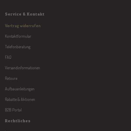
Service & Kontakt
Vertrag widerrufen
Kontaktformular
Telefonberatung
FAQ
Versandinformationen
Retoure
Aufbauanleitungen
Rabatte & Aktionen
B2B Portal
Rechtliches