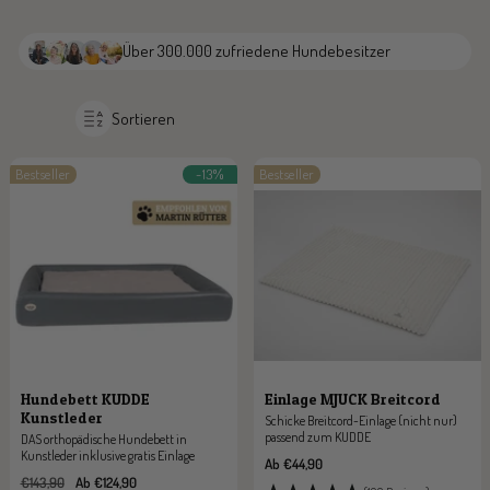
Über 300.000 zufriedene Hundebesitzer
Sortieren
Bestseller
-13%
Bestseller
Hundebett KUDDE
Einlage MJUCK Breitcord
Kunstleder
Schicke Breitcord-Einlage (nicht nur)
passend zum KUDDE
DAS orthopädische Hundebett in
Kunstleder inklusive gratis Einlage
Angebotspreis
Ab €44,90
Regulärer
Angebotspreis
€143,90
Ab €124,90