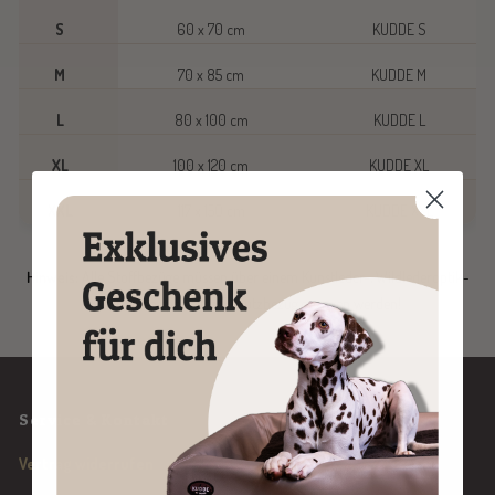
S
60 x 70 cm
KUDDE S
M
70 x 85 cm
KUDDE M
L
80 x 100 cm
KUDDE L
XL
100 x 120 cm
KUDDE XL
XXL
117 x 150 cm
KUDDE XXL
Hinweis:
Alle Stoffbezüge müssen über einem Kunstleder-, Wildlederoptik-
oder einen speziellen Schutzbezug gezogen werden!
Service & Kontakt
Vertrag widerrufen