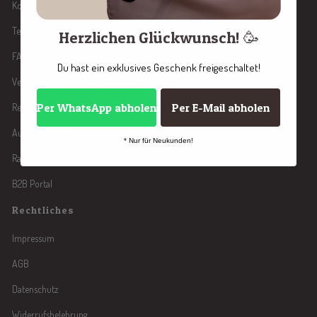
Kontaktformular
Telefonberatung
Herzlichen Glückwunsch! 🥳
FAQ
Du hast ein exklusives Geschenk freigeschaltet!
Versandinformationen
Per WhatsApp abholen
Per E-Mail abholen
Retoure
Aufbauanleitungen
* Nur für Neukunden!
Rabatte & Aktionen
B2B Portal
Rechtliches
Impressum
AGB
Datenschutz
Widerrufsbelehrung