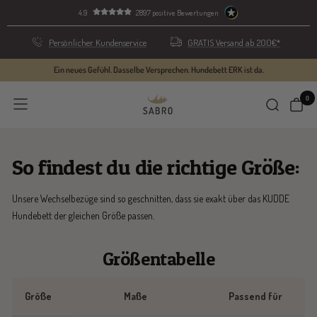
Direkt
4.9
2897 positive Bewertungen
zum
Inhalt
Persönlicher Kundenservice
GRATIS Versand ab 200€*
Ein neues Gefühl. Dasselbe Versprechen. Hundebett ERK ist da.
0
SABRO
Navigation
GmbH
So findest du die richtige Größe:
Unsere Wechselbezüge sind so geschnitten, dass sie exakt über das KUDDE
Hundebett der gleichen Größe passen.
Größentabelle
Größe
Maße
Passend für