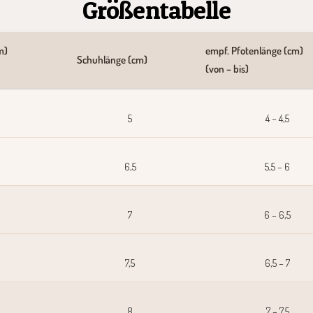
Größentabelle
m)
empf. Pfotenlänge (cm)
Schuhlänge (cm)
(von – bis)
5
4 – 4,5
6,5
5,5 – 6
7
6 – 6,5
7,5
6,5 – 7
8
7 – 7,5