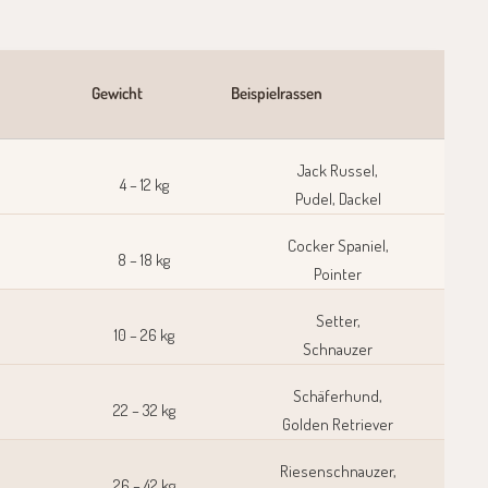
Gewicht
Beispielrassen
Jack Russel,
4 – 12 kg
Pudel, Dackel
Cocker Spaniel,
8 – 18 kg
Pointer
Setter,
10 – 26 kg
Schnauzer
Schäferhund,
22 – 32 kg
Golden Retriever
Riesenschnauzer,
26 – 42 kg