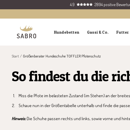
Direkt
4.9
2894 positive Bewert
zum
Inhalt
SABRO
Hundebetten
Gassi & Co.
Futter 
GmbH
Start
Größenberater Hundeschuhe TOFFLER Pfotenschutz
So findest du die ric
Miss die Pfote im belasteten Zustand (im Stehen) an der breites
Schaue nun in der Größentabelle unterhalb und finde die pass
Hinweis:
Die Schuhe passen rechts und links, sowie vorne und hint