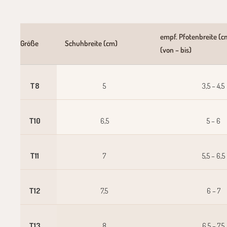
empf. Pfotenbreite (c
Größe
Schuhbreite (cm)
(von – bis)
T8
5
3,5 – 4,5
T10
6,5
5 – 6
T11
7
5,5 – 6,5
T12
7,5
6 – 7
T13
8
6,5 – 7,5