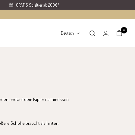
GRATIS Spieltier ab 200€*
0
Sprache
Deutsch
umranden und auf dem Papier nachmessen.
ößere Schuhe braucht als hinten.