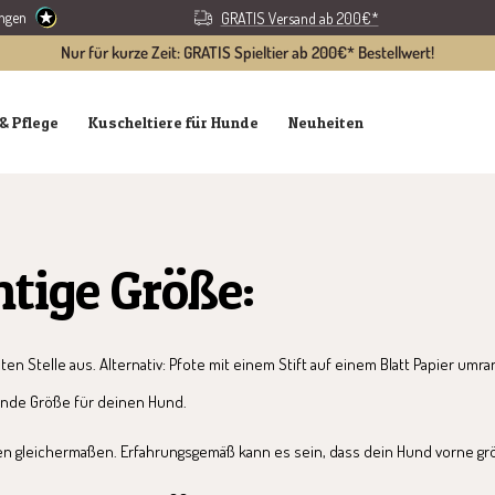
ungen
GRATIS Versand ab 200€*
Nur für kurze Zeit: GRATIS Spieltier ab 200€* Bestellwert!
& Pflege
Kuscheltiere für Hunde
Neuheiten
htige Größe:
ten Stelle aus. Alternativ: Pfote mit einem Stift auf einem Blatt Papier 
ende Größe für deinen Hund.
en gleichermaßen. Erfahrungsgemäß kann es sein, dass dein Hund vorne gr