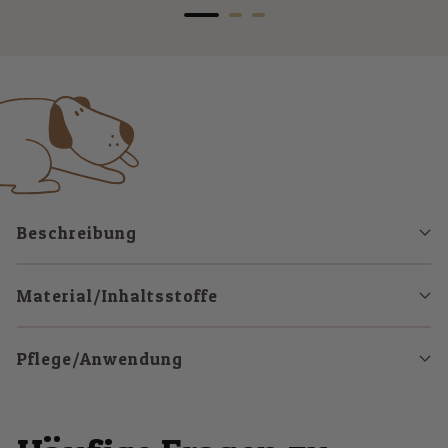
Zur
Zur
Zur
Slide
Slide
Slide
1
2
3
gehen
gehen
gehen
Beschreibung
Material/Inhaltsstoffe
Pflege/Anwendung