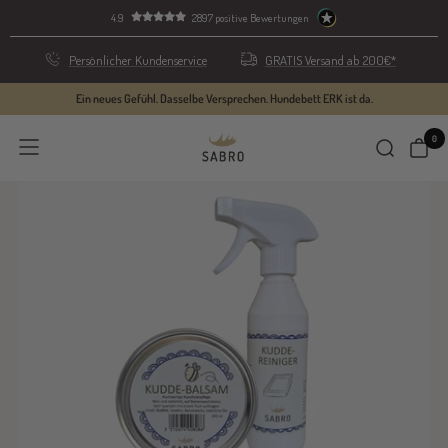
Direkt
4.9
2897 positive Bewertungen
zum
Inhalt
Persönlicher Kundenservice
GRATIS Versand ab 200€*
Ein neues Gefühl. Dasselbe Versprechen. Hundebett ERK ist da.
0
SABRO
Navigation
GmbH