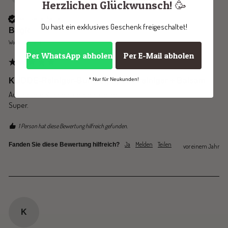
Herzlichen Glückwunsch! 🥳
Verifizierter Käufer
Du hast ein exklusives Geschenk freigeschaltet!
Birgit
Wolfenbüttel, DE
Per WhatsApp abholen
Per E-Mail abholen
KUDDE-Reiniger-Bundle | Spezialreiniger + Balsam
* Nur für Neukunden!
Auch ältere Kudden werden wie neu. 

Super.
1 Person hat diese Bewertung hilfreich gefunden.
Ja
Melden
Teilen
Fanden Sie diese Bewertung hilfreich?
vor einem Jahr
K