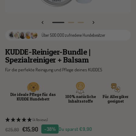
Zur
Zur
Zur
Slide
Slide
Slide
Über 500.000 zufriedene Hundebesitzer
1
2
3
gehen
gehen
gehen
KUDDE-Reiniger-Bundle |
Spezialreiniger + Balsam
Für die perfekte Reinigung und Pflege deines KUDDES
Die ideale Pflege für das
100% natürliche
Für Allergiker
KUDDE Hundebett
Inhaltsstoffe
geeignet
(4 Reviews)
Angebotspreis
€15,90
-38%
Du sparst
€9,90
Regulärer
€25,80
Preis