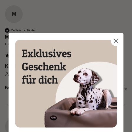
M
Verifizierter Käufer
Manuela
Flensburg, DE
KUDDE-Reiniger-Bundle | Spezialreiniger + Balsam
Rezensent hat keine Kommentare hinterlassen.
Ja
Melden
Teilen
Fanden Sie diese Bewertung hilfreich?
vor einem Jahr
B