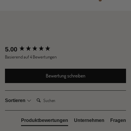
New content loaded
5.00
Basierend auf 4 Bewertungen
Bewertung schreiben
Suchen:
Sortieren
Produktbewertungen
Unternehmen
Fragen