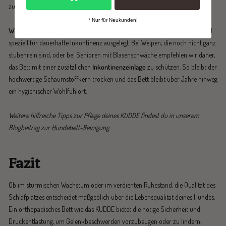
zusätzliche Stoff-Bezüge bei 40°C waschbarr.
* Nur für Neukunden!
Wichtig zu wissen:
Unsere Betten sind grundsätzlich pflegeleicht, aber nicht
speziell für dauerhafte Inkontinenz ausgelegt. Bei Welpen, die noch nicht ganz
stubenrein sind, oder bei Senioren mit Blasenschwäche empfehlen wir daher,
das Bett mit einer zusätzlichen
Inkontinenzeinlage
zu schützen. So bleibt der
hochwertige Schaumstoffkern trocken und das Bett bleibt über Jahre hinweg
ein hygienischer Wohlfühlort.
Weitere hilfreiche Tipps zur Pflege deines KUDDE findest du in unserem
Blogbeitrag zur
Hundebett-Reinigung
.
Fazit
Ob im stürmischen Wachstum oder im verdienten Ruhestand, die Qualität des
Schlafplatzes entscheidet maßgeblich über die Lebensqualität deines Hundes.
Ein orthopädisches Bett wie das KUDDE bietet die nötige Sicherheit und
Druckentlastung, um Gelenkbeschwerden vorzubeugen oder zu lindern.