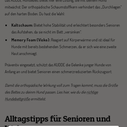
Das KUDDE Hundebett bietet hier eine Lösung, die mit deinem Hund
mitwächst. Der orthopädische Schaumstoffkern verhindert das „Durchliegen“
auf den harten Boden. Du hast die Wahl:
Kaltschaum:
Bietet hohe Stabilität und erleichtert besonders Senioren
das Aufstehen, da sie nicht im Bett „versinken“.
Memory Foam (Visko):
Reagiert auf Körperwärme und ist ideal für
Hunde mit bereits bestehenden Schmerzen, da er sich wie eine zweite
Haut anschmiegt.
Präventiv eingesetzt, schützt das KUDDE die Gelenke junger Hunde von
Anfang an und bietet Senioren einen schmerzreduzierten Rückzugsort.
Damit die orthopädische Wirkung voll zum Tragen kommt, muss die Größe
des Bettes zu deinm Hund passen. Lies hier, wie du die
richtige
Hundebettgröße
ermittelst.
Alltagstipps für Senioren und