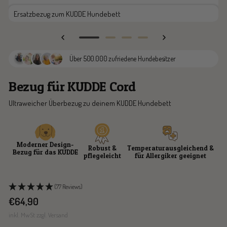
Ersatzbezug zum KUDDE Hundebett
Zur
Zur
Zur
Zur
Slide
Slide
Slide
Slide
Über 500.000 zufriedene Hundebesitzer
1
2
3
4
gehen
gehen
gehen
gehen
Bezug für KUDDE Cord
Ultraweicher Überbezug zu deinem KUDDE Hundebett
Moderner Design-
Robust &
Temperaturausgleichend &
Bezug für das KUDDE
pflegeleicht
für Allergiker geeignet
(77 Reviews)
Angebotspreis
€64,90
inkl. MwSt zzgl. Versand