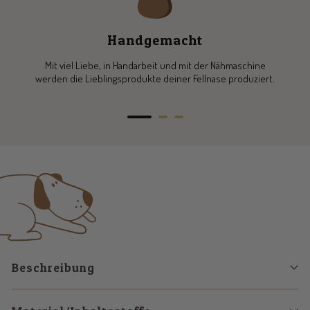
Handgemacht
Mit viel Liebe, in Handarbeit und mit der Nähmaschine
werden die Lieblingsprodukte deiner Fellnase produziert.
Zur
Zur
Zur
Slide
Slide
Slide
1
2
3
gehen
gehen
gehen
Beschreibung