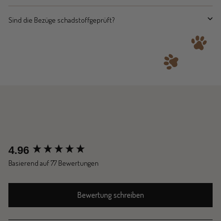
Sind die Bezüge schadstoffgeprüft?
New content loaded
4.96
Basierend auf 77 Bewertungen
Bewertung schreiben