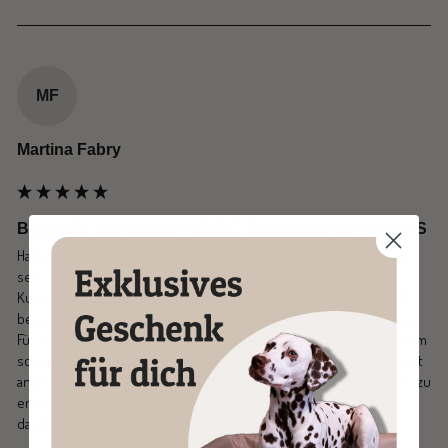
MF
Martina Fabry
Bezug für Hundebett KUDDE: Cord grau / für Kudde S
Habe vor langer Zeit mal diese Bezüge für 2 Kudde S bestellt. Sind 
sehr zufrieden damit. Nun gibt es in unserem Haushalt nur noch 
Kudden in M und L. Deshalb in der passenden Größe nachbestellt 
bezw eine Kudde L in Rosa- Pastell inkl diesem Cord Bezug in Rosa. 
Für die Kudde M einen extra bestellt. Leider gibt es den nicht in dem 
schönen Mint- Pastell Ton. Also auch in Rosa bestellt. Bezug scheint 
angenehm zu sein und ist pflegeleicht. Dreck und Haare und leicht zu 
entfernen. Waschen war noch nicht nötig, also keine Erfahrung 
damit. 