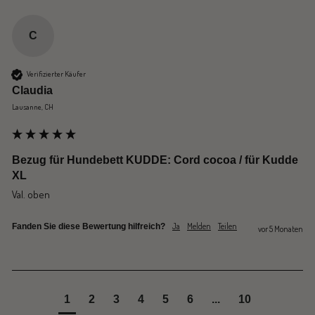
C
Verifizierter Käufer
Claudia
Lausanne, CH
Bezug für Hundebett KUDDE: Cord cocoa / für Kudde
XL
Val. oben
Ja
Melden
Teilen
Fanden Sie diese Bewertung hilfreich?
vor 5 Monaten
1
2
3
4
5
6
...
10