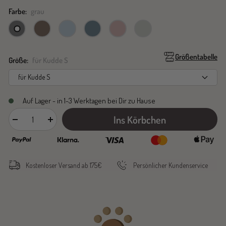
Farbe:
grau
grau
cocoa
heaven
ocean
rose
mirage
grey
Größentabelle
Größe:
für Kudde S
für Kudde S
Auf Lager - in 1-3 Werktagen bei Dir zu Hause
Ins Körbchen
Menge
Menge
verringern
erhöhen
Kostenloser Versand ab 175€
Persönlicher Kundenservice