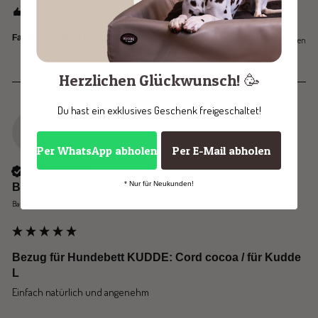
1 Person hat diese Bewertung hilfreich gefunden.
Ja
Melden
Teilen
Fanden Sie diese Bewertung hilfreich?
vor 3 Monaten
Herzlichen Glückwunsch! 🥳
Du hast ein exklusives Geschenk freigeschaltet!
B
Per WhatsApp abholen
Per E-Mail abholen
Verifizierter Käufer
* Nur für Neukunden!
Béatrice
Basel, CH
Bezug für Hundebett KUDDE: Cord cocoa / für Kudde
L
Einfach natürlich und angenehm