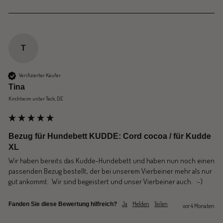
T
Verifizierter Käufer
Tina
Kirchheim unter Teck, DE
Bezug für Hundebett KUDDE: Cord cocoa / für Kudde
XL
Wir haben bereits das Kudde-Hundebett und haben nun noch einen 
passenden Bezug bestellt, der bei unserem Vierbeiner mehr als nur 
gut ankommt.  Wir sind begeistert und unser Vierbeiner auch.  :-)
Ja
Melden
Teilen
Fanden Sie diese Bewertung hilfreich?
vor 4 Monaten