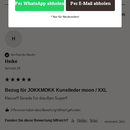
Per WhatsApp abholen
Per E-Mail abholen
Produktbewertungen
Unternehmen
Fragen
* Nur für Neukunden!
H
Verifizierter Käufer
Heike
Detmold, DE
Bezug für JOKKMOKK Kunstleder moon / XXL
Klasse!!! Gerade für draußen Super!!
3 Personen haben diese Bewertung hilfreich gefunden.
Ja
Melden
Teilen
Fanden Sie diese Bewertung hilfreich?
vor einem Jahr