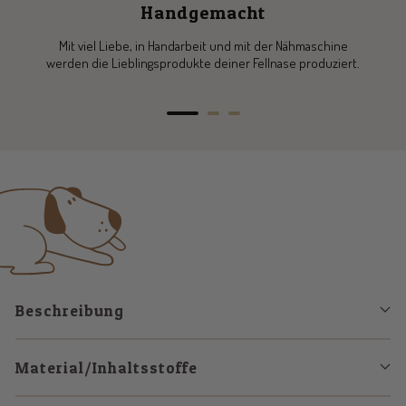
Handgemacht
Mit viel Liebe, in Handarbeit und mit der Nähmaschine
werden die Lieblingsprodukte deiner Fellnase produziert.
Zur
Zur
Zur
Slide
Slide
Slide
1
2
3
gehen
gehen
gehen
Beschreibung
Material/Inhaltsstoffe