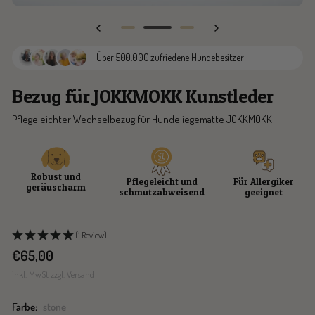
Zur
Zur
Zur
Slide
Slide
Slide
Über 500.000 zufriedene Hundebesitzer
1
2
3
gehen
gehen
gehen
Bezug für JOKKMOKK Kunstleder
Pflegeleichter Wechselbezug für Hundeliegematte JOKKMOKK
Robust und
Pflegeleicht und
Für Allergiker
geräuscharm
schmutzabweisend
geeignet
(1 Review)
Angebotspreis
€65,00
inkl. MwSt zzgl. Versand
Farbe:
stone