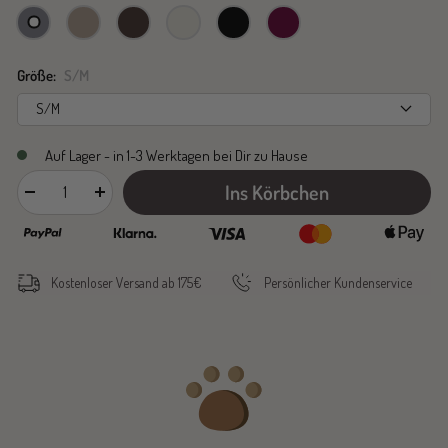
stone
moon
zartbitter
sahara
schwarz
brombeer
Größe:
S/M
S/M
Auf Lager - in 1-3 Werktagen bei Dir zu Hause
Ins Körbchen
Menge
Menge
verringern
erhöhen
Kostenloser Versand ab 175€
Persönlicher Kundenservice