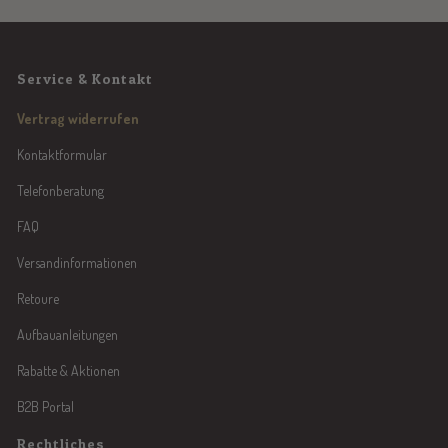
u
g
u
e
Service & Kontakt
Vertrag widerrufen
Kontaktformular
Telefonberatung
FAQ
Versandinformationen
Retoure
Aufbauanleitungen
Rabatte & Aktionen
B2B Portal
Rechtliches