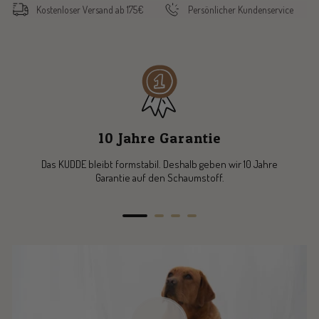
Kostenloser Versand ab 175€
Persönlicher Kundenservice
10 Jahre Garantie
Das KUDDE bleibt formstabil. Deshalb geben wir 10 Jahre
Garantie auf den Schaumstoff.
Zur
Zur
Zur
Zur
Slide
Slide
Slide
Slide
1
2
3
4
gehen
gehen
gehen
gehen