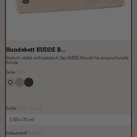
Hundebett KUDDE B...
Stylisch, stabil, orthopädisch: Das KUDDE Bouclé für anspruchsvolle
Hunde
Farbe:
creme
Größe:
S (60 x 70 cm)
S (60 x 70 cm)
Schaumstoff:
Standard