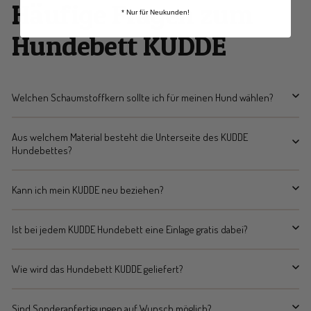
Häufige Fragen zum
* Nur für Neukunden!
Hundebett KUDDE
Welchen Schaumstoffkern sollte ich für meinen Hund wählen?
Aus welchem Material besteht die Unterseite des KUDDE
Hundebettes?
Kann ich mein KUDDE neu beziehen?
Ist bei jedem KUDDE Hundebett eine Einlage gratis dabei?
Wie wird das Hundebett KUDDE geliefert?
Sind Sonderanfertigungen auf Wunsch möglich?