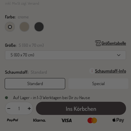
inkl. MwSt zzgl. Versand
Farbe:
creme
creme
cappuccino
steel
Größentabelle
Größe:
S (60 x 70 cm)
S (60 x 70 cm)
Schaumstoff-Info
Schaumstoff:
Standard
Standard
Special
Auf Lager - in 1-3 Werktagen bei Dir zu Hause
Ins Körbchen
Menge
Menge
verringern
erhöhen