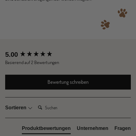
New content loaded
5.00
Basierend auf 2 Bewertungen
Bewertung schreiben
Suchen:
Sortieren
Produktbewertungen
Unternehmen
Fragen