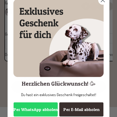
Farbe:
grau/hellgrau
Größe:
für Kudde S
Größe:
für Kudde S
für Kudde S
für Kudde S
Dein Bundle Ersparnis:
Du sparst
€10,00
Dein Bundle Ersparnis:
€288,70
€253,80
Du sparst
€34,90 im Bundle
Herzlichen Glückwunsch! 🥳
KUDDE + Zubehör ins Körbchen
Du hast ein exklusives Geschenk freigeschaltet!
Per WhatsApp abholen
Per E-Mail abholen