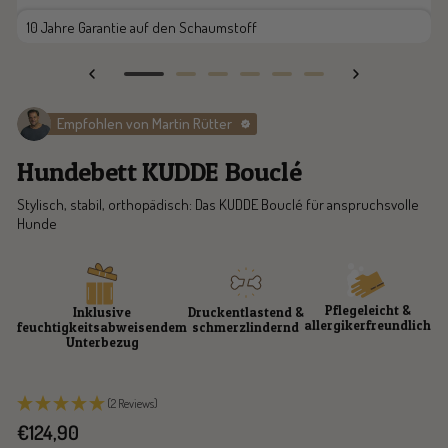
10 Jahre Garantie auf den Schaumstoff
Zur
Zur
Zur
Zur
Zur
Zur
Slide
Slide
Slide
Slide
Slide
Slide
Empfohlen von Martin Rütter
1
2
3
4
5
6
gehen
gehen
gehen
gehen
gehen
gehen
Hundebett KUDDE Bouclé
Stylisch, stabil, orthopädisch: Das KUDDE Bouclé für anspruchsvolle
Hunde
Pflegeleicht &
Inklusive
Druckentlastend &
allergikerfreundlich
feuchtigkeitsabweisendem
schmerzlindernd
Unterbezug
(2 Reviews)
Angebotspreis
€124,90