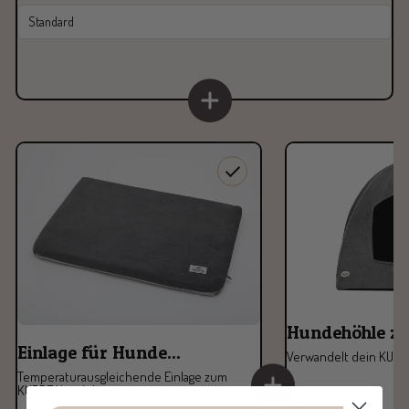
Standard
Hundehöhle zu
Einlage für Hunde...
Verwandelt dein KUDD
Temperaturausgleichende Einlage zum
KUDDE Hundebett
Farbe:
dunkelgrau