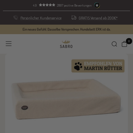
Direkt
4.9
2897 positive Bewertungen
zum
Inhalt
Persönlicher Kundenservice
GRATIS Versand ab 200€*
Ein neues Gefühl. Dasselbe Versprechen. Hundebett ERK ist da.
0
SABRO
Navigation
GmbH