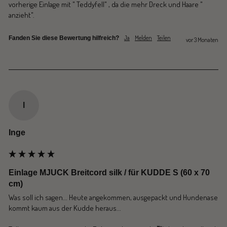
vorherige Einlage mit " Teddyfell" , da die mehr Dreck und Haare " 
anzieht". 
Ja
Melden
Teilen
Fanden Sie diese Bewertung hilfreich?
vor 3 Monaten
I
Inge
Einlage MJUCK Breitcord silk / für KUDDE S (60 x 70
cm)
Was soll ich sagen... Heute angekommen, ausgepackt und Hundenase 
kommt kaum aus der Kudde heraus... 
