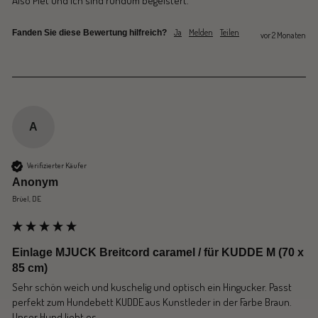
Also Piet und ich sind rundum begeistert.
Ja
Melden
Teilen
Fanden Sie diese Bewertung hilfreich?
vor 2 Monaten
A
Verifizierter Käufer
Anonym
Brüel, DE
Einlage MJUCK Breitcord caramel / für KUDDE M (70 x
85 cm)
Sehr schön weich und kuschelig und optisch ein Hingucker. Passt 
perfekt zum Hundebett KUDDE aus Kunstleder in der Farbe Braun. 
Unser Hund liebt es.