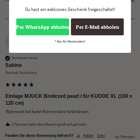
vor 2 Monaten
Du hast ein exklusives Geschenk freigeschaltet!
Per WhatsApp abholen
Per E-Mail abholen
S
* Nur für Neukunden!
Verifizierter Käufer
Sabine
Riedstadt, Deutschland
Einlage MJUCK Breitcord pearl / für KUDDE XL (100 x
120 cm)
Rezensent hat keine Kommentare hinterlassen.
2 Personen haben diese Bewertung hilfreich gefunden.
Ja
Melden
Teilen
Fanden Sie diese Bewertung hilfreich?
vor 2 Monaten