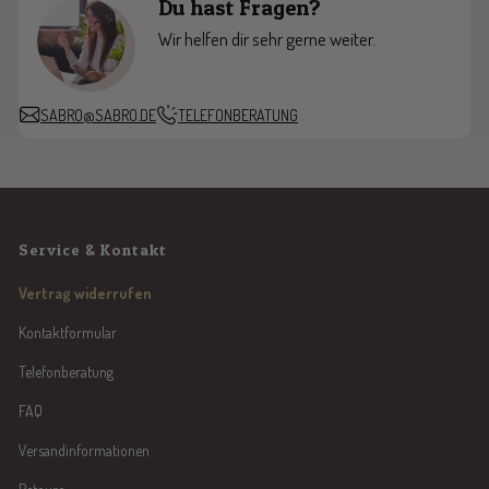
Du hast Fragen?
i
l
r
a
e
l
t
a
z
e
Wir helfen dir sehr gerne weiter.
t
t
r
e
e
r
SABRO@SABRO.DE
TELEFONBERATUNG
Service & Kontakt
Vertrag widerrufen
Kontaktformular
Telefonberatung
FAQ
Versandinformationen