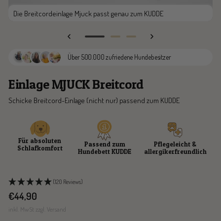
Die Breitcordeinlage Mjuck passt genau zum KUDDE
Zur
Zur
Zur
Slide
Slide
Slide
Über 500.000 zufriedene Hundebesitzer
1
2
3
gehen
gehen
gehen
Einlage MJUCK Breitcord
Schicke Breitcord-Einlage (nicht nur) passend zum KUDDE
Für absoluten
Passend zum
Pflegeleicht &
Schlafkomfort
Hundebett KUDDE
allergikerfreundlich
(120 Reviews)
Angebotspreis
€44,90
inkl. MwSt zzgl. Versand