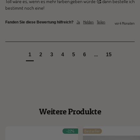
Toll wäre es, wenn es mehr Farben geben würde 🥰 dann bestelle ich 
Ja
Melden
Teilen
Fanden Sie diese Bewertung hilfreich?
vor 4 Monaten
1
2
3
4
5
6
...
15
Weitere Produkte
-22%
Bestseller