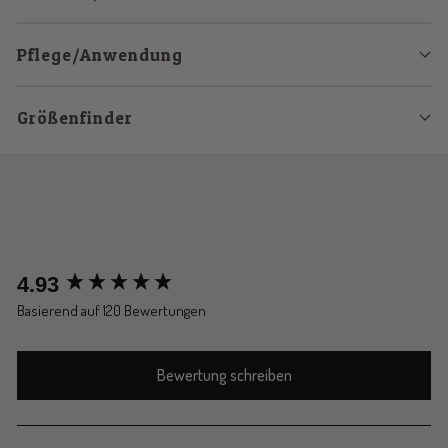
Pflege/Anwendung
Größenfinder
New content loaded
4.93
Basierend auf 120 Bewertungen
Bewertung schreiben