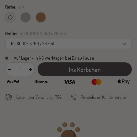
Farbe:
silk
silk
pearl
caramel
Größe:
für KUDDE S (60 x 70 cm)
für KUDDE S (60 x 70 cm)
Auf Lager - in 1-3 Werktagen bei Dir zu Hause
Ins Körbchen
Menge
Menge
verringern
erhöhen
Kostenloser Versand ab 175€
Persönlicher Kundenservice