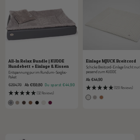
All-In Relax Bundle | KUDDE
Einlage MJUCK Breitcord
Hundebett + Einlage & Kissen
Schicke Breitcord-Einlage (nicht nur
passend zum KUDDE
Entspannung pur im Rundum-Sorglos-
Paket
Angebotspreis
Ab €44,90
Regulärer
Angebotspreis
€204,70
Ab €159,80
Du sparst
€44,90
(120 Reviews)
Preis
(32 Reviews)
s
p
c
s
m
z
c
s
s
b
i
e
a
t
o
a
h
c
a
r
l
a
r
o
o
r
o
h
h
o
k
r
a
n
n
t
c
w
a
m
l
m
e
b
o
a
r
b
e