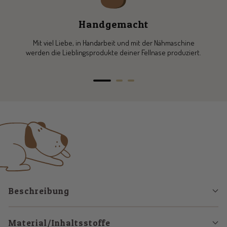
Handgemacht
Mit viel Liebe, in Handarbeit und mit der Nähmaschine
werden die Lieblingsprodukte deiner Fellnase produziert.
Zur
Zur
Zur
Slide
Slide
Slide
1
2
3
gehen
gehen
gehen
Beschreibung
Material/Inhaltsstoffe