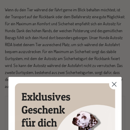
Wenn du dein Tier während der Fahrt gerne im Blick behalten möchtest, ist
der Transport auf der Rückbank oder dem Beifahrersitz eine gute Möglichkeit.
Für ein Maximum an Komfort und Sicherheit empfiehlt sich ein Autositz für
Hunde. Dank des hohen Rands, der weichen Polsterung und des gemütlichen
Bezugs fühlt sich dein Hund dort besonders geborgen. Unser Hunde Autositz
RIDA bietet deinem Tier ausreichend Platz, um sich während der Autofahrt
bequem auszustrecken. Für ein Maximum an Sicherheit sorgt das stabile
Gurtsystem, mit dem der Autositz am Sicherheitsgurt der Rückbank fixiert
wird. So kann der Autositz während der Autofahrt nicht zu verrutschen. Das
zweite Gurtsystem, bestehend aus zwei Sicherheitsgurten, sorgt dafür, dass
dein Hund im Autositz bleibt. Selbst bei Vollbremsung ist er so keiner Gefahr
ausgesetzt.