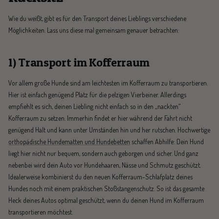
Wie du weißt, gibt es für den Transport deines Lieblings verschiedene
Möglichkeiten. Lass uns diese mal gemeinsam genauer betrachten:
1) Transport im Kofferraum
Vor allem große Hunde sind am leichtesten im Kofferraum zu transportieren.
Hier ist einfach genügend Platz für die pelzigen Vierbeiner. Allerdings
empfiehlt es sich, deinen Liebling nicht einfach so in den „nackten“
Kofferraum zu setzen. Immerhin findet er hier während der Fahrt nicht
genügend Halt und kann unter Umständen hin und her rutschen. Hochwertige
orthopädische Hundematten und Hundebetten
schaffen Abhilfe: Dein Hund
liegt hier nicht nur bequem, sondern auch geborgen und sicher. Und ganz
nebenbei wird dein Auto vor Hundehaaren, Nässe und Schmutz geschützt.
Idealerweise kombinierst du den neuen Kofferraum-Schlafplatz deines
Hundes noch mit einem praktischen Stoßstangenschutz. So ist das gesamte
Heck deines Autos optimal geschützt, wenn du deinen Hund im Kofferraum
transportieren möchtest.