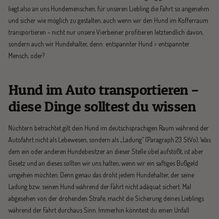
liegt also an uns Hundemenschen, für unseren Liebling die Fahrt so angenehm
und sicher wie möglich zu gestalten, auch wenn wir den Hund im Kofferraum
transportieren – nicht nur unsere Vierbeiner profitieren letztendlich davon,
sondern auch wir Hundehalter, denn: entspannter Hund = entspannter
Mensch, oder?
Hund im Auto transportieren –
diese Dinge solltest du wissen
Nüchtern betrachtet gilt dein Hund im deutschsprachigen Raum während der
Autofahrt nicht als Lebewesen, sondern als „Ladung“ (Paragraph 23 StVo). Was
dem ein oder anderen Hundebesitzer an dieser Stelle übel aufstößt, ist aber
Gesetz und an dieses sollten wir uns halten, wenn wir ein saftiges Bußgeld
umgehen möchten. Denn genau das droht jedem Hundehalter, der seine
Ladung bzw. seinen Hund während der Fahrt nicht adäquat sichert. Mal
abgesehen von der drohenden Strafe, macht die Sicherung deines Lieblings
während der Fahrt durchaus Sinn. Immerhin könntest du einen Unfall