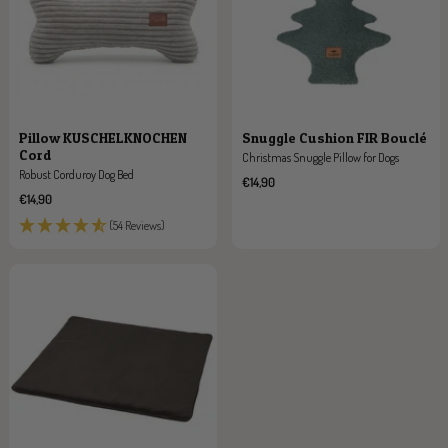
Pillow KUSCHELKNOCHEN
Snuggle Cushion FIR Bouclé
Cord
Christmas Snuggle Pillow for Dogs
Robust Corduroy Dog Bed
Sale
€14,90
price
Sale
€14,90
price
(54 Reviews)