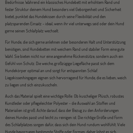
Bedürfnisse. Während ein klassisches Hundebett mit erhöhtem Rand und
fester Struktur deinem Hund besonders viel Geborgenheit und Sicherheit
bietet, punktet das Hundekissen durch seine Flexibilität und den
platzsparenden Einsatz – ideal, wenn ihr viel unterwegs seid oder dein Hund
gerne seinen Schlafplatz wechselt.
Für Hunde, die sich gerne anlehnen oder besonderen Halt und Unterstützung
benötigen, sind Hundebetten mit weichem Rand und stabiler Form eine gute
Wahl. Sie bieten nicht nur eine angenehme Rückenstütze, sondern auch ein
Gefühl von Schutz. Die weiche, großzügige Liegefläche passt sich dem
Hundekörper optimal an und sorgt für entspannten Schlaf.
Liegekissenhingegen eignen sich hervorragend für Hunde, die es lieben, weich
zu liegen und sich einzukuscheln.
Auch das Material spielt eine wichtige Rolle: Ob kuscheliger Plüsch, robustes
Kunstleder oder pflegeleichter Polyester – die Auswahl an Stoffen und
Materialien ist groß. Achte darauf, dass der Bezug zu den Anforderungen
deines Hundes passt und leicht zu reinigen ist. Die richtige Größe und Form
des Schlafplatzes sorgen dafür, dass sich dein Hund rundum wohlfühlt. Viele
Hunde bevorzugen bestimmte Stoffe oder Formen, daher lohnt es sich,