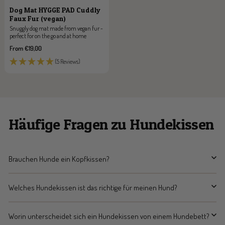
Dog Mat HYGGE PAD Cuddly
Faux Fur (vegan)
Snuggly dog mat made from vegan fur -
perfect for on the go and at home
Sale
From €19,00
price
(5 Reviews)
Häufige Fragen zu Hundekissen
Brauchen Hunde ein Kopfkissen?
Welches Hundekissen ist das richtige für meinen Hund?
Worin unterscheidet sich ein Hundekissen von einem Hundebett?