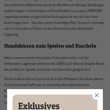
des praktischen Reißverschlusses ist das Abziehen und Reinigen des Bezuges
einfach möglich. In Kombination mit Hundematten wie unserer JOKKMOKK
Liegematte entsteht ein gemütlicher Rückzugsort, an den sich dein Hund
anschmiegen kann – fast wie in einem kuscheligen Nest. Und auch unterwegs
oder im Auto oder auf Reisen ist das Schmusehörnchen die perfekte
Ergänzung.
Hundekissen zum Spielen und Kuscheln
Neben unseren speziell entwickelten Schmusehörnchen und den
funktionalen Liegekissen findest du bei SABRO auch liebevoll designte Kissen,
die perfekt zum Spielen, Schmusen und Dekorieren geeignet sind.
Die Kuschelknochen aus Cord sind ein echtes Multitalent: Sie dienen deinem
Hund als weiches Kopfkissen, als Spielzeug oder einfach als treuer
Kuschelpartner für gemütliche Stunden. Durch die anschmiegsamen
Oberflächen und die weiche Füllung sind sie besonders angenehm für
empfindliche Schnauzen und kleine Ruhepausen zwischendurch.