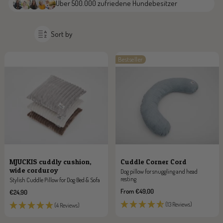
Über 500.000 zufriedene Hundebesitzer
Sort by
Bestseller
MJUCKIS cuddly cushion,
Cuddle Corner Cord
wide corduroy
Dog pillow for snuggling and head
resting
Stylish Cuddle Pillow for Dog Bed & Sofa
Sale
From €49,00
Sale
€24,90
price
price
(13 Reviews)
(4 Reviews)