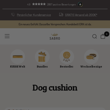
Skip
4.9
2897 positive Bewertungen
to
content
Persönlicher Kundenservice
GRATIS Versand ab 200€*
Ein neues Gefühl. Dasselbe Versprechen. Hundebett ERK ist da.
0
SABRO
Navigation
GmbH
KUDDE Welt
Bundles
Bestseller
Wechselbezüge
Dog cushion