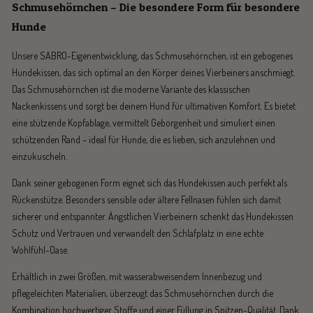
Schmusehörnchen – Die besondere Form für besondere
Hunde
Unsere SABRO-Eigenentwicklung, das Schmusehörnchen, ist ein gebogenes
Hundekissen, das sich optimal an den Körper deines Vierbeiners anschmiegt.
Das Schmusehörnchen ist die moderne Variante des klassischen
Nackenkissens und sorgt bei deinem Hund für ultimativen Komfort. Es bietet
eine stützende Kopfablage, vermittelt Geborgenheit und simuliert einen
schützenden Rand – ideal für Hunde, die es lieben, sich anzulehnen und
einzukuscheln.
Dank seiner gebogenen Form eignet sich das Hundekissen auch perfekt als
Rückenstütze. Besonders sensible oder ältere Fellnasen fühlen sich damit
sicherer und entspannter. Ängstlichen Vierbeinern schenkt das Hundekissen
Schutz und Vertrauen und verwandelt den Schlafplatz in eine echte
Wohlfühl-Oase.
Erhältlich in zwei Größen, mit wasserabweisendem Innenbezug und
pflegeleichten Materialien, überzeugt das Schmusehörnchen durch die
Kombination hochwertiger Stoffe und einer Füllung in Spitzen-Qualität. Dank