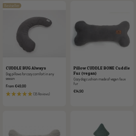
Bestseller
CUDDLE BUG Always
Pillow CUDDLE BONE Cuddle
Fur (vegan)
Dog pillows for cozy comfort in any
season
Cozy dog cushion made of vegan faux
fur
Sale
From €49,00
price
Sale
€14,90
(35 Reviews)
price