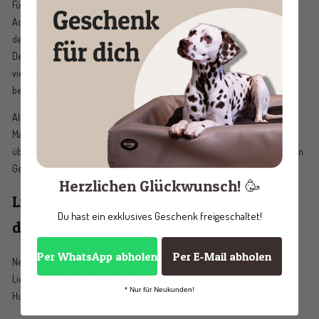
Für die festlichen Jahreszeiten gibt es immer wieder limitierte, kuschelige
Accessoires, die nicht nur deinem Hund Freude bereiten, sondern auch
deinem Zuhause eine stimmungsvolle Note verleihen. Ob als Kopfablage,
Deko-Highlight oder als kleines Spielkissen für Zwischendurch: Sie sind
vielseitig einsetzbar und machen den Schlafplatz deines Hundes zu einem
besonderen Hingucker.
Alle diese Kissen bestehen aus hochwertigen, allergikerfreundlichen
Materialien und sind robust genug, um auch kleine Spieleinheiten zu
überstehen – perfekt für Hunde, die sich gerne einkuscheln oder mit weichen
Gegenständen spielen.
Herzlichen Glückwunsch! 🥳
Liegekissen – flexible Schlafplätze für
Du hast ein exklusives Geschenk freigeschaltet!
deinen Hund
Per WhatsApp abholen
Per E-Mail abholen
Neben unseren Kuschel- und Kopfkissen führen wir auch klassische
Liegekissen – als vollwertige, weiche Hundeschlafplätze. Sie sind ideal für
* Nur für Neukunden!
Hunde, die gerne frei liegen oder viel Platz zum Ausstrecken brauchen.