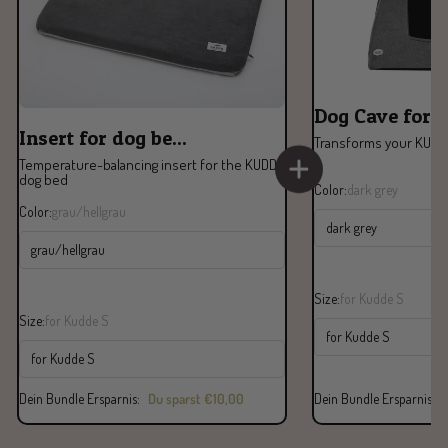
Dog Cave for K
Insert for dog be...
Transforms your KUDDE
Temperature-balancing insert for the KUDDE
dog bed
Color:
dark grey
Color:
grau/hellgrau
dark grey
grau/hellgrau
Size:
for Kudde S
Size:
for Kudde S
for Kudde S
for Kudde S
Dein Bundle Ersparnis:
Du sparst
€10,00
Dein Bundle Ersparnis: