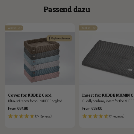
Passend dazu
Bestseller
Bestseller
Cover for KUDDE Cord
Insert for KUDDE MUMIN 
Ultra-soft cover for your KUDDE dog bed
Cuddly corduroy insert for the KUDDE
Sale
Sale
From €64,90
From €59,00
price
price
(77 Reviews)
(7 Reviews)