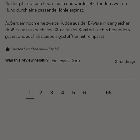
Beides gibt es auch heute noch und wurde jetzt für den zweiten 
Hund durch eine passende Höhle ergänzt.

Außerdem noch eine zweite Kudde aus der B-Ware in der gleichen 
Größe und nun noch eine XL damit der Komfort nachts besonders 
gut ist und auch das Liebelingsstofftier mit reinpasst. 
1 person found this review helpful.
Yes
Report
Share
Was this review helpful?
2 months ago
1
2
3
4
5
6
...
65