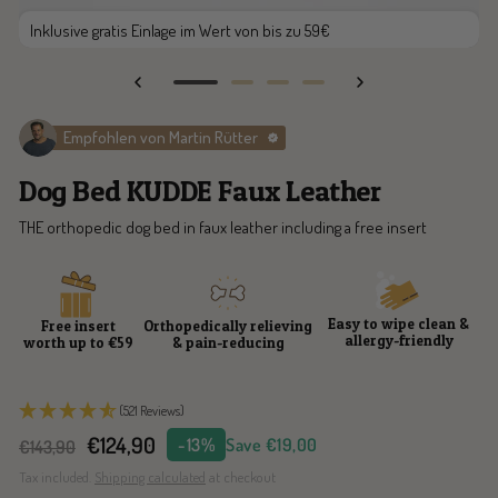
Inklusive gratis Einlage im Wert von bis zu 59€
Go
Go
Go
Go
to
to
to
to
Empfohlen von Martin Rütter
slide
slide
slide
slide
1
2
3
4
Dog Bed KUDDE Faux Leather
THE orthopedic dog bed in faux leather including a free insert
Easy to wipe clean &
Free insert
Orthopedically relieving
allergy-friendly
worth up to €59
& pain-reducing
(521 Reviews)
Sale
€124,90
-13%
Save €19,00
Regular
€143,90
price
price
Tax included.
Shipping calculated
at checkout