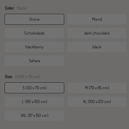
Color:
Stone
Stone
Mond
Schokolade
dark chocolate
blackberry
black
Sahara
Size:
S (60 x 70 cm)
S (60 x 70 cm)
M (70 x 85 cm)
L (80 x 100 cm)
XL (100 x 120 cm)
XXL (117 x 150 cm)