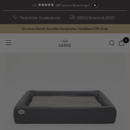
Skip
4.9
2897 positive Bewertungen
to
content
Persönlicher Kundenservice
GRATIS Versand ab 200€*
Ein neues Gefühl. Dasselbe Versprechen. Hundebett ERK ist da.
0
SABRO
Navigation
GmbH