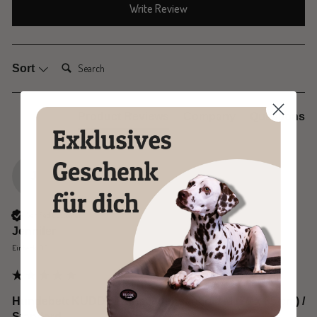
Write Review
Search:
Sort
Product Reviews
Company
Questions
J
Verified Customer
Jennifer
Einbeck, DE
Hundebett KUDDE Kunstleder sahara / M (70 x 85 cm) /
Standard