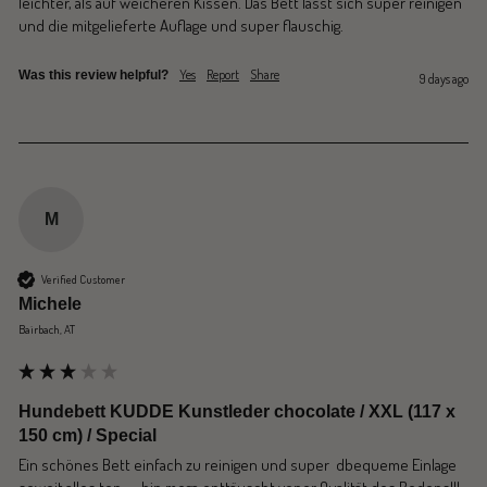
leichter, als auf weicheren Kissen. Das Bett lässt sich super reinigen 
und die mitgelieferte Auflage und super flauschig. 
Yes
Report
Share
Was this review helpful?
9 days ago
M
Verified Customer
Michele
Bairbach, AT
Hundebett KUDDE Kunstleder chocolate / XXL (117 x
150 cm) / Special
Ein schönes Bett einfach zu reinigen und super  dbequeme Einlage 