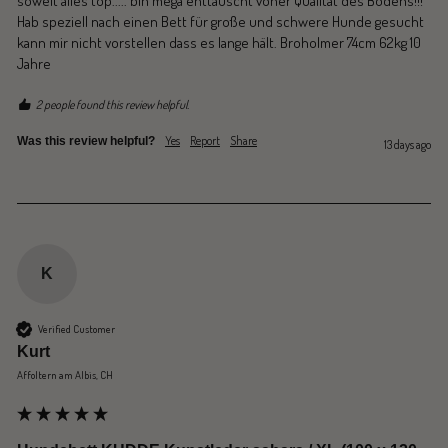
soweit alles top..... bin mega enttäuscht voner Qualität des Bodens!!! 
Hab speziell nach einen Bett für große und schwere Hunde gesucht 
kann mir nicht vorstellen dass es lange hält. Broholmer 74cm 62kg 10 
Jahre 
2 people found this review helpful.
Yes
Report
Share
Was this review helpful?
13 days ago
K
Verified Customer
Kurt
Affoltern am Albis, CH