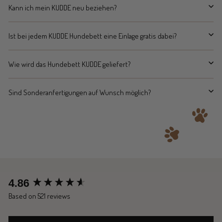
Kann ich mein KUDDE neu beziehen?
Ist bei jedem KUDDE Hundebett eine Einlage gratis dabei?
Wie wird das Hundebett KUDDE geliefert?
Sind Sonderanfertigungen auf Wunsch möglich?
New content loaded
4.86
Based on 521 reviews