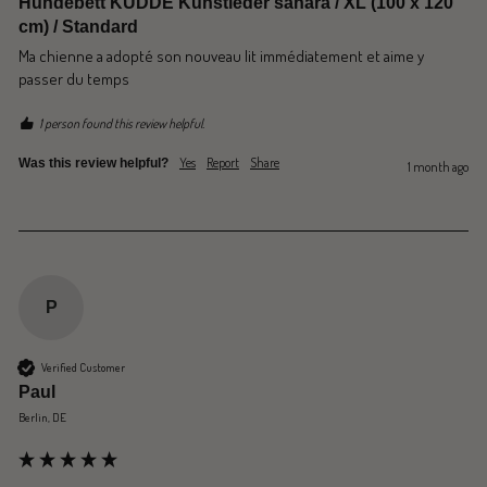
Hundebett KUDDE Kunstleder sahara / XL (100 x 120
cm) / Standard
Ma chienne a adopté son nouveau lit immédiatement et aime y 
passer du temps 
1 person found this review helpful.
Yes
Report
Share
Was this review helpful?
1 month ago
P
Verified Customer
Paul
Berlin, DE