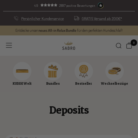
Skip
4.9
2897 positive Bewertungen
to
content
Persönlicher Kundenservice
GRATIS Versand ab 200€*
Entdecke unser
neues All-in Relax Bundle
für den perfekten Hundeschlaf!
0
SABRO
Navigation
GmbH
KUDDE Welt
Bundles
Bestseller
Wechselbezüge
Deposits