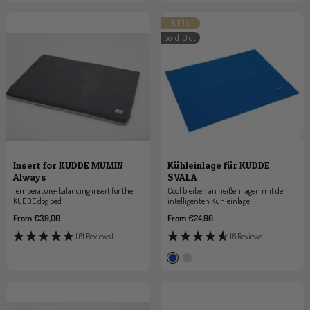
NEU
Sold Out
Insert for KUDDE MUMIN
Kühleinlage für KUDDE
Always
SVALA
Temperature-balancing insert for the
Cool bleiben an heißen Tagen mit der
KUDDE dog bed
intelligenten Kühleinlage
Sale
Sale
From €39,00
From €24,90
price
price
(61 Reviews)
(8 Reviews)
c
i
o
c
b
e