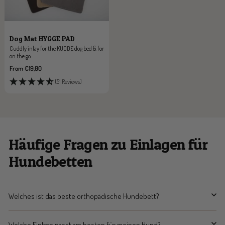
Dog Mat HYGGE PAD
Cuddly inlay for the KUDDE dog bed & for
on the go
Sale
From €19,00
price
(51 Reviews)
Häufige Fragen zu Einlagen für
Hundebetten
Welches ist das beste orthopädische Hundebett?
Welche Einlage passt am besten für meinen Hund?