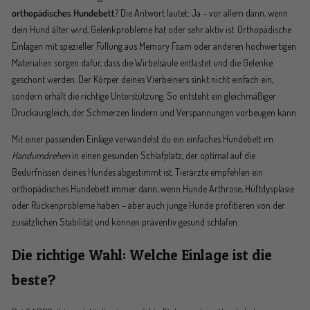
orthopädisches Hundebett
? Die Antwort lautet: Ja – vor allem dann, wenn
dein Hund älter wird, Gelenkprobleme hat oder sehr aktiv ist. Orthopädische
Einlagen mit spezieller Füllung aus Memory Foam oder anderen hochwertigen
Materialien sorgen dafür, dass die Wirbelsäule entlastet und die Gelenke
geschont werden. Der Körper deines Vierbeiners sinkt nicht einfach ein,
sondern erhält die richtige Unterstützung. So entsteht ein gleichmäßiger
Druckausgleich, der Schmerzen lindern und Verspannungen vorbeugen kann.
Mit einer passenden Einlage verwandelst du ein einfaches Hundebett im
Handumdrehen
in einen gesunden Schlafplatz, der optimal auf die
Bedürfnissen deines Hundes abgestimmt ist. Tierärzte empfehlen ein
orthopädisches Hundebett immer dann, wenn Hunde Arthrose, Hüftdysplasie
oder Rückenprobleme haben – aber auch junge Hunde profitieren von der
zusätzlichen Stabilität und können präventiv gesund schlafen.
Die richtige Wahl: Welche Einlage ist die
beste?