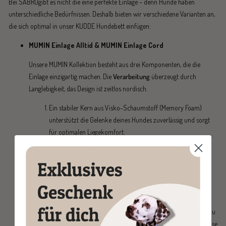
Bei SABROgibt es nicht die eine perfekte Einlage – denn Hunde haben
unterschiedliche Bedürfnissen. Deshalb bieten wir verschiedene Varianten an,
die sich optimal in unser KUDDE Hundebett einfügen:
MUMIN Einlage Alltid
&
MUMIN Einlage Cord
Unsere MUMIN Kollektion besteht aus drei Komponenten, die die
Einlage einzigartig machen. Die
Verarbeitung
überzeugt durch
Langlebigkeit, das Design ist zeitlos nordisch.
Ein stabiler Kern aus Visko-Schaumstoff (Memory Foam)
unterstützt die Gelenke deines Hundes zuverlässig und sorgt
für optimalen Liegekomfort.
Ein zusätzlicher Schutzbezug schützt den hochwertigen
Schaumstoff vor Schmutz und Nässe.
Der Bezug deiner Wahl macht die Einlage komplett: Alltid ist
glatt, pflegeleicht und praktisch – Cord ist weich, gemütlich
und sorgt für mehr Kuschelfaktor.
Alle Wechselbezüge
gibt es auch einzeln zum Nachkaufen, sodass du
die Einlage flexibel anpassen oder ein paar Bezüge als Reserve zuhause