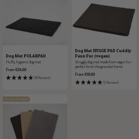
a
g
l
r
t
e
b
y
l
u
e
Dog Mat HYGGE PAD Cuddly
Faux Fur (vegan)
Dog Mat POLARPAD
Snuggly dog mat made from vegan fur -
Fluffy, hygienic dog mat
perfect for on the go and at home
Sale
From €24,00
Sale
From €19,00
price
(18 Reviews)
price
(5 Reviews)
Auslaufmodell