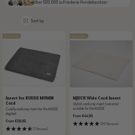
Über 500.000 zufriedene Hundebesitzer
Sort by
Bestseller
Bestseller
Insert for KUDDE MUMIN
MJUCK Wide Cord Insert
Cord
Stylish corduroy insert (not only)
suitable for the KUDDE
Cuddly corduroy insert for the KUDDE
dog bed
Sale
From €44,90
price
Sale
From €59,00
(120 Reviews)
price
(7 Reviews)