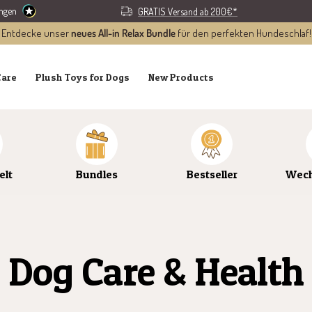
ungen
GRATIS Versand ab 200€*
Entdecke unser
neues All-in Relax Bundle
für den perfekten Hundeschlaf!
Care
Plush Toys for Dogs
New Products
elt
Bundles
Bestseller
Wech
Dog Care & Health