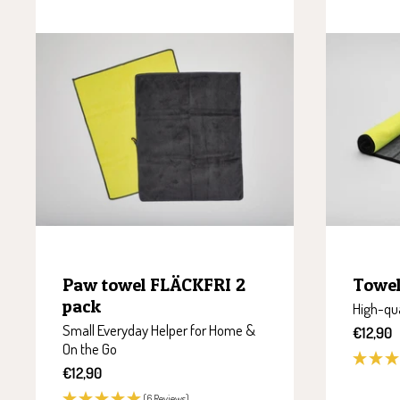
Paw towel FLÄCKFRI 2
Towel
pack
High-qua
Small Everyday Helper for Home &
Sale
€12,90
On the Go
price
Sale
€12,90
price
(6 Reviews)