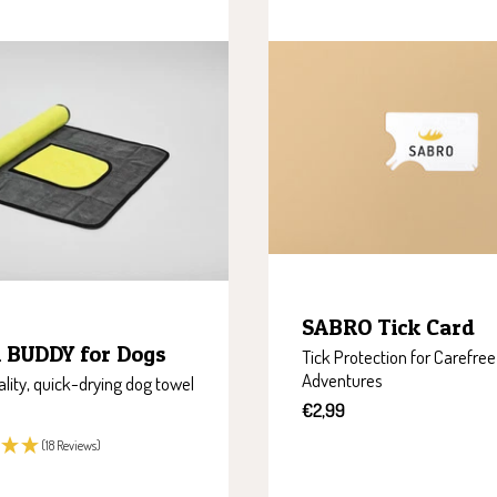
SABRO Tick Card
 BUDDY for Dogs
Tick Protection for Carefree
Adventures
lity, quick-drying dog towel
Sale
€2,99
price
(18 Reviews)