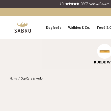
Skip
4.9
2897 positive Bewert
to
content
SABRO
Dog beds
Walkies & Co.
Food & 
GmbH
KUDDE W
Home
Dog Care & Health