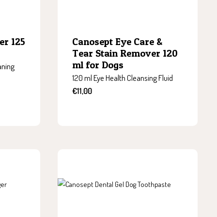
er 125
Canosept Eye Care &
Tear Stain Remover 120
ml for Dogs
aning
120 ml Eye Health Cleansing Fluid
Sale
€11,00
price