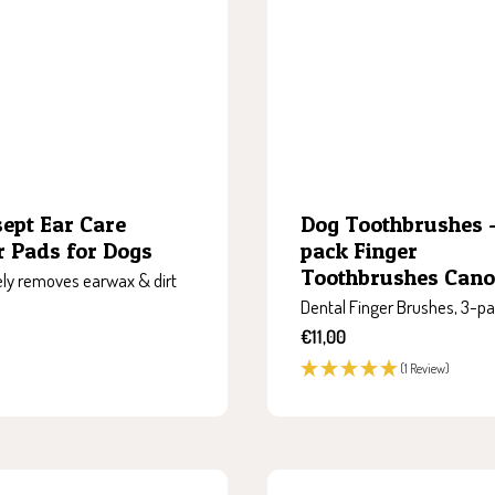
ept Ear Care
Dog Toothbrushes -
r Pads for Dogs
pack Finger
Toothbrushes Cano
ely removes earwax & dirt
Dental Finger Brushes, 3-p
Sale
€11,00
price
(1 Review)