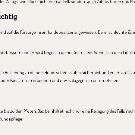
l des Alltags sein. Doch nicht nur das Fell, sondern auch Zähne, Ohren und
ichtig
sind auf die Fürsorge ihrer Hundebesitzer angewiesen. Denn schlechte Zäh
erbessern und er wird länger an deiner Seite sein. Wenn sich dein Liebling i
die Beziehung zu deinem Hund, schenkst ihm Sicherheit und er lernt, dir zu
l oder Parasiten zu erkennen und etwas dagegen zu unternehmen.
uze bis zu den Pfoten. Das beinhaltet nicht nur eine Reinigung des Fells 
 Hundepflege: