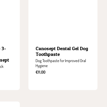
 3-
Canosept Dental Gel Dog
Toothpaste
sept
Dog Toothpaste for Improved Oral
Hygiene
ack
Sale
€11,00
price