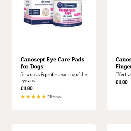
Canosept Eye Care Pads
Canos
for Dogs
Finge
For a quick & gentle cleansing of the
Effectiv
eye area
Sale
€11,00
Sale
price
€11,00
price
(3 Reviews)