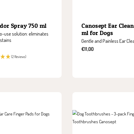
dor Spray 750 ml
Canosept Ear Clean
ml for Dogs
-use solution: eliminates
stains
Gentle and Painless Ear Cle
Sale
€11,00
price
(2 Reviews)