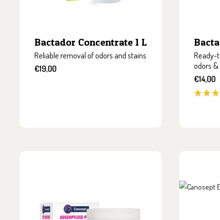
Bactador Concentrate 1 L
Bacta
Reliable removal of odors and stains
Ready-to
odors & 
Sale
€19,00
price
Sale
€14,00
price