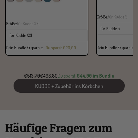
Größe:
für Kudde S
Größe:
für Kudde XXL
für Kudde S
für Kudde XXL
Dein Bundle Ersparnis:
Du sparst
€20,00
Dein Bundle Ersparnis:
€513,70
€468,80
Du sparst
€44,90 im Bundle
KUDDE + Zubehör ins Körbchen
Häufige Fragen zum