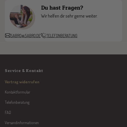
Du hast Fragen?
n
e
e
n
g
g
Wir helfen dir sehr gerne weiter.
r
r
e
e
y
y
SABRO@SABRO.DE
TELEFONBERATUNG
Service & Kontakt
Vertrag widerrufen
Kontaktformular
Telefonberatung
FAQ
Versandinformationen