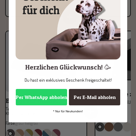
Herzlichen Glückwunsch! 🥳
Du hast ein exklusives Geschenk freigeschaltet!
Hundehöhle zu
Per WhatsApp abholen
Per E-Mail abholen
Einlage für Hunde...
Verwandelt dein KUDD
Temperaturausgleichende Einlage zum
* Nur für Neukunden!
KUDDE Hundebett
Farbe:
dunkelgrau
Farbe:
grau/hellgrau