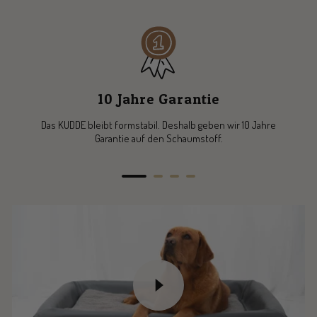
10 Jahre Garantie
Das KUDDE bleibt formstabil. Deshalb geben wir 10 Jahre
Garantie auf den Schaumstoff.
Zur
Zur
Zur
Zur
Slide
Slide
Slide
Slide
1
2
3
4
gehen
gehen
gehen
gehen