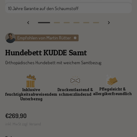
10 Jahre Garantie auf den Schaumstoff
Zur
Zur
Zur
Zur
Zur
Zur
Slide
Slide
Slide
Slide
Slide
Slide
Empfohlen von Martin Rütter
1
2
3
4
5
6
gehen
gehen
gehen
gehen
gehen
gehen
Hundebett KUDDE Samt
Orthopädisches Hundebett mit weichem Samtbezug
Pflegeleicht &
Inklusive
Druckentlastend &
allergikerfreundlich
feuchtigkeitsabweisendem
schmerzlindernd
Unterbezug
Angebotspreis
€269,90
inkl. MwSt zzgl. Versand