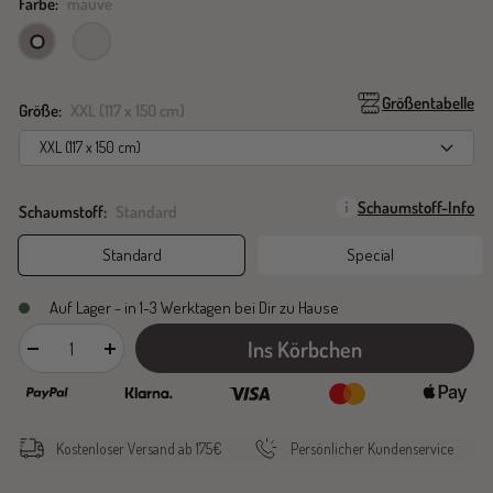
Farbe:
mauve
mauve
silk
Größentabelle
Größe:
XXL (117 x 150 cm)
XXL (117 x 150 cm)
Schaumstoff-Info
Schaumstoff:
Standard
Standard
Special
Auf Lager - in 1-3 Werktagen bei Dir zu Hause
Ins Körbchen
Menge
Menge
verringern
erhöhen
Kostenloser Versand ab 175€
Persönlicher Kundenservice