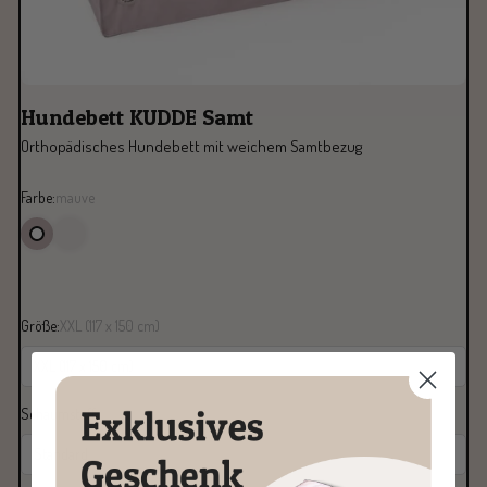
Hundebett KUDDE Samt
Orthopädisches Hundebett mit weichem Samtbezug
Farbe:
mauve
Größe:
XXL (117 x 150 cm)
XXL (117 x 150 cm)
Schaumstoff:
Standard
Standard