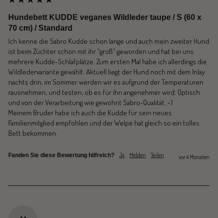
Hundebett KUDDE veganes Wildleder taupe / S (60 x
70 cm) / Standard
Ich kenne die Sabro Kudde schon lange und auch mein zweiter Hund 
ist beim Züchter schon mit ihr "groß" geworden und hat bei uns 
mehrere Kudde-Schlafplätze. Zum ersten Mal habe ich allerdings die 
Wildledervariante gewählt. Aktuell liegt der Hund noch mit dem Inlay 
nachts drin, im Sommer werden wir es aufgrund der Temperaturen 
rausnehmen, und testen, ob es für ihn angenehmer wird. Optisch 
und von der Verarbeitung wie gewohnt Sabro-Qualität :-)

Meinem Bruder habe ich auch die Kudde für sein neues 
Familienmitglied empfohlen und der Welpe hat gleich so ein tolles 
Bett bekommen.
Ja
Melden
Teilen
Fanden Sie diese Bewertung hilfreich?
vor 4 Monaten