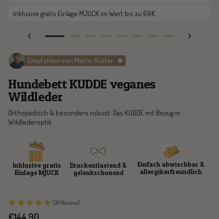
Inklusive gratis Einlage MJUCK im Wert bis zu 69€
Zur
Zur
Zur
Zur
Zur
Zur
Zur
Zur
Slide
Slide
Slide
Slide
Slide
Slide
Slide
Slide
Empfohlen von Martin Rütter
1
2
3
4
5
6
7
8
gehen
gehen
gehen
gehen
gehen
gehen
gehen
gehen
Hundebett KUDDE veganes
Wildleder
Orthopädisch & besonders robust: Das KUDDE mit Bezug in
Wildlederoptik
Einfach abwischbar &
Inklusive gratis
Druckentlastend &
allergikerfreundlich
Einlage MJUCK
gelenkschonend
(36 Reviews)
Angebotspreis
€144,90