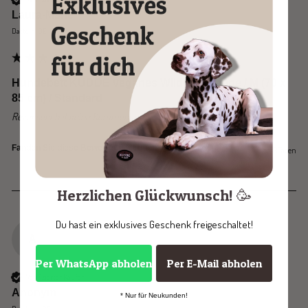
Laura-Marie
Datteln, DE
Hundebett KUDDE veganes Wildleder taupe / M (70 x
85 cm) / Standard
Rezensent hat keine Kommentare hinterlassen.
Ja
Melden
Teilen
Fanden Sie diese Bewertung hilfreich?
vor 3 Tagen
Herzlichen Glückwunsch! 🥳
Du hast ein exklusives Geschenk freigeschaltet!
A
Per WhatsApp abholen
Per E-Mail abholen
Verifizierter Käufer
Anonym
* Nur für Neukunden!