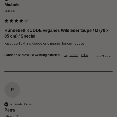
Michele
Ebikon, CH
Hundebett KUDDE veganes Wildleder taupe / M (70 x
85 cm) / Special
Passt perfekt ins Kudde und miene Hündin liebt es!
Ja
Melden
Teilen
Fanden Sie diese Bewertung hilfreich?
vor 2 Monaten
P
Verifizierter Käufer
Petra
Erkelenz, DE