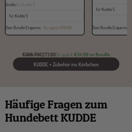
Größe:
für Kudde S
für Kudde S
für Kudde S
Dein Bundle Ersparnis:
Du sparst
€10,00
Dein Bundle Ersparnis:
€308,70
€273,80
Du sparst
€34,90 im Bundle
KUDDE + Zubehör ins Körbchen
Häufige Fragen zum
Hundebett KUDDE