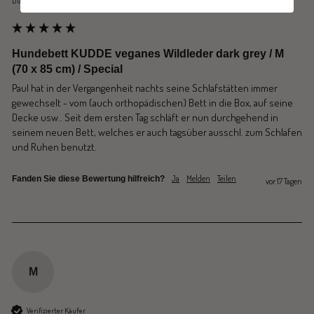
Duisburg, DE
Hundebett KUDDE veganes Wildleder dark grey / M
(70 x 85 cm) / Special
Paul hat in der Vergangenheit nachts seine Schlafstätten immer 
gewechselt - vom (auch orthopädischen) Bett in die Box, auf seine 
Decke usw.. Seit dem ersten Tag schläft er nun durchgehend in 
seinem neuen Bett, welches er auch tagsüber ausschl. zum Schlafen 
und Ruhen benutzt. 
Ja
Melden
Teilen
Fanden Sie diese Bewertung hilfreich?
vor 17 Tagen
M
Verifizierter Käufer