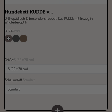
Hundebett KUDDE v...
Orthopädisch & besonders robust: Das KUDDE mit Bezug in
Wildlederoptik
Farbe:
taupe
Größe:
S (60 x 70 cm)
S (60 x 70 cm)
Schaumstoff:
Standard
Standard