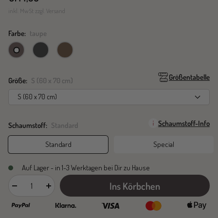
inkl. MwSt zzgl. Versand
Farbe:
taupe
taupe
dark
cacao
grey
Größentabelle
Größe:
S (60 x 70 cm)
S (60 x 70 cm)
Schaumstoff-Info
Schaumstoff:
Standard
Standard
Special
Auf Lager - in 1-3 Werktagen bei Dir zu Hause
Ins Körbchen
Menge
Menge
verringern
erhöhen