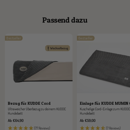
Passend dazu
Bestseller
Bestseller
Bezug für KUDDE Cord
Einlage für KUDDE MUMIN
Ultraweicher Überbezug zu deinem KUDDE
Kuschelige Cord-Einlage zum KUDDE
Hundebett
Hundebett
Angebotspreis
Angebotspreis
Ab €64,90
Ab €59,00
(77 Reviews)
(7 Reviews)