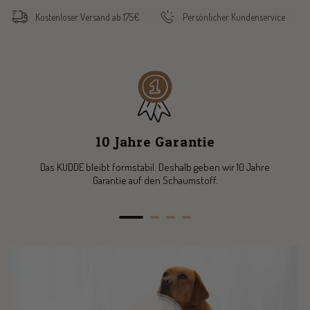
Kostenloser Versand ab 175€
Persönlicher Kundenservice
10 Jahre Garantie
Das KUDDE bleibt formstabil. Deshalb geben wir 10 Jahre
Garantie auf den Schaumstoff.
Zur
Zur
Zur
Zur
Slide
Slide
Slide
Slide
1
2
3
4
gehen
gehen
gehen
gehen