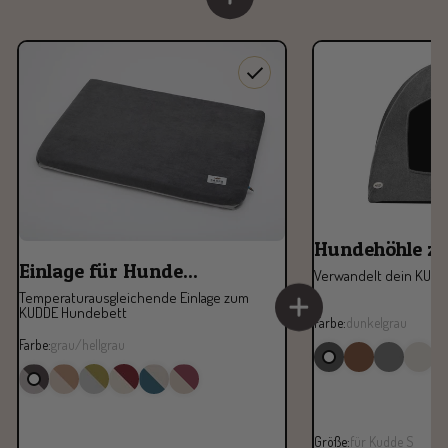
Hundehöhle zu
Einlage für Hunde...
Verwandelt dein KUDD
Temperaturausgleichende Einlage zum
KUDDE Hundebett
Farbe:
dunkelgrau
Farbe:
grau/hellgrau
Größe:
für Kudde S