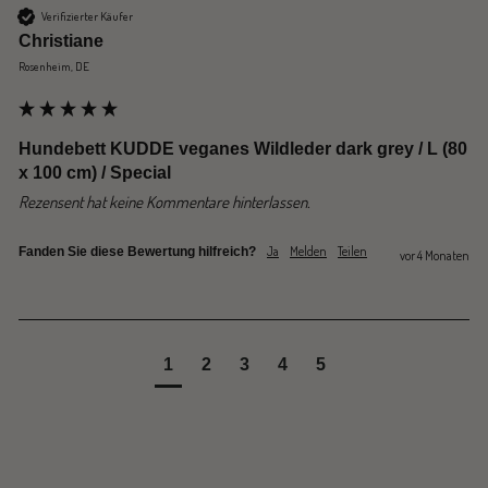
Verifizierter Käufer
Christiane
Rosenheim, DE
Hundebett KUDDE veganes Wildleder dark grey / L (80
x 100 cm) / Special
Rezensent hat keine Kommentare hinterlassen.
Ja
Melden
Teilen
Fanden Sie diese Bewertung hilfreich?
vor 4 Monaten
1
2
3
4
5