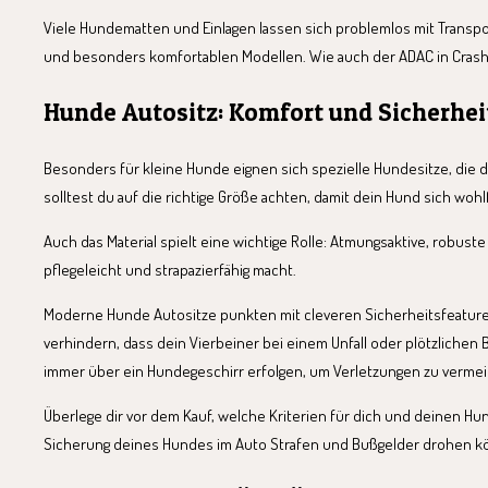
Viele Hundematten und Einlagen lassen sich problemlos mit Transp
und besonders komfortablen Modellen. Wie auch der ADAC in Crash-T
Hunde Autositz: Komfort und Sicherheit
Besonders für kleine Hunde eignen sich spezielle Hundesitze, die d
solltest du auf die richtige Größe achten, damit dein Hund sich wo
Auch das Material spielt eine wichtige Rolle: Atmungsaktive, robust
pflegeleicht und strapazierfähig macht.
Moderne Hunde Autositze punkten mit cleveren Sicherheitsfeatures 
verhindern, dass dein Vierbeiner bei einem Unfall oder plötzliche
immer über ein Hundegeschirr erfolgen, um Verletzungen zu verme
Überlege dir vor dem Kauf, welche Kriterien für dich und deinen H
Sicherung deines Hundes im Auto Strafen und Bußgelder drohen k