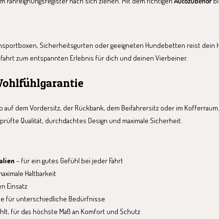
Fahreignungsregister nach sich ziehen. Mit dem richtigen
Autozubehör
bi
Transportboxen, Sicherheitsgurten oder geeigneten Hundebetten reist dein
fahrt zum entspannten Erlebnis für dich und deinen Vierbeiner.
Wohlfühlgarantie
l ob auf dem Vordersitz, der Rückbank, dem Beifahrersitz oder im Kofferr
rüfte Qualität, durchdachtes Design und maximale Sicherheit.
alien
– für ein gutes Gefühl bei jeder Fahrt
aximale Haltbarkeit
en Einsatz
e für unterschiedliche Bedürfnisse
wählt, für das höchste Maß an Komfort und Schutz