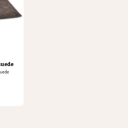
suede
suede