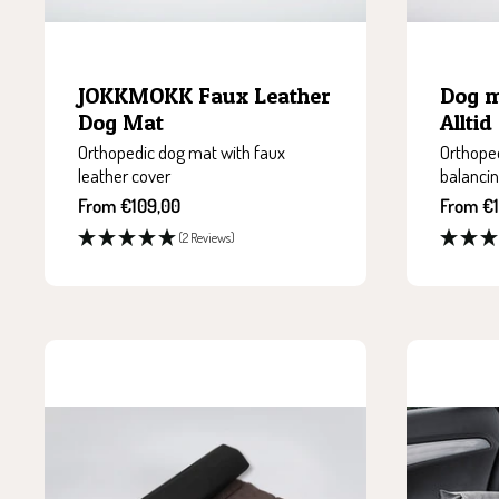
JOKKMOKK Faux Leather
Dog 
Dog Mat
Alltid
Orthopedic dog mat with faux
Orthope
leather cover
balanci
Sale
Sale
From €109,00
From €
price
price
(2 Reviews)