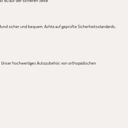
st du auf der sicheren Seite.
 Hund sicher und bequem. Achte auf geprüfte Sicherheitsstandards,
aum. Unser hochwertiges Autozubehör, von orthopädischen