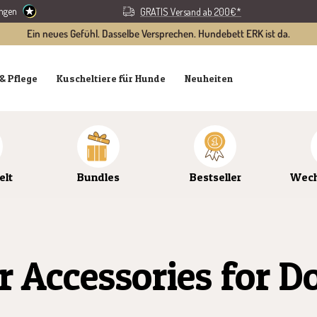
ungen
GRATIS Versand ab 200€*
Ein neues Gefühl. Dasselbe Versprechen. Hundebett ERK ist da.
& Pflege
Kuscheltiere für Hunde
Neuheiten
elt
Bundles
Bestseller
Wech
r Accessories for D