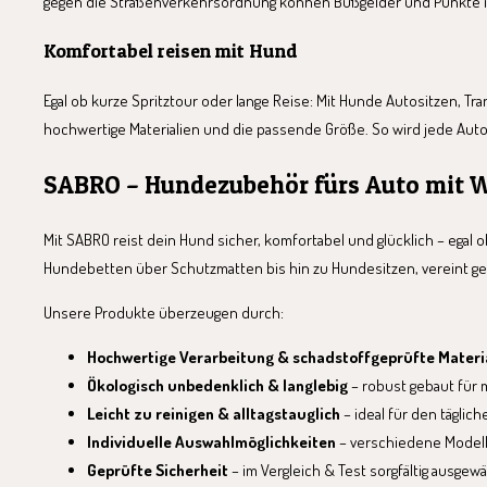
gegen die Straßenverkehrsordnung können Bußgelder und Punkte im 
Komfortabel reisen mit Hund
Egal ob kurze Spritztour oder lange Reise: Mit Hunde Autositzen, 
hochwertige Materialien und die passende Größe. So wird jede Auto
SABRO – Hundezubehör fürs Auto mit 
Mit SABRO reist dein Hund sicher, komfortabel und glücklich – ega
Hundebetten über Schutzmatten bis hin zu Hundesitzen, vereint gep
Unsere Produkte überzeugen durch:
Hochwertige Verarbeitung & schadstoffgeprüfte Materi
Ökologisch unbedenklich & langlebig
– robust gebaut für m
Leicht zu reinigen & alltagstauglich
– ideal für den täglich
Individuelle Auswahlmöglichkeiten
– verschiedene Modell
Geprüfte Sicherheit
– im Vergleich & Test sorgfältig ausge