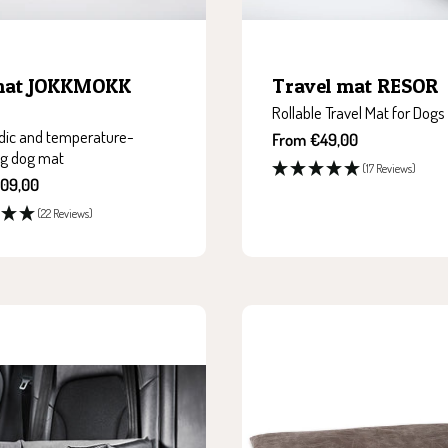
mat JOKKMOKK
Travel mat RESOR
Rollable Travel Mat for Dogs
dic and temperature-
Sale
From €49,00
ng dog mat
price
(17 Reviews)
109,00
(22 Reviews)