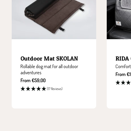
RIDA 
Outdoor Mat SKOLAN
Comfort
Rollable dog mat for all outdoor
adventures
Sale
From €
price
Sale
From €59,00
price
(17 Reviews)