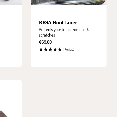
RESA Boot Liner
Protects your trunk from dirt &
scratches
Sale
€69,00
price
(1 Review)