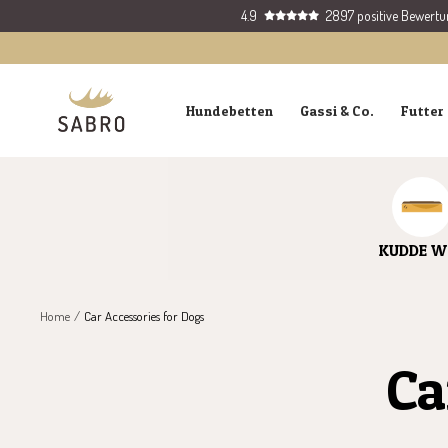
Skip
4.9
2897 positive Bewert
to
content
SABRO
Hundebetten
Gassi & Co.
Futter 
GmbH
KUDDE W
Home
Car Accessories for Dogs
Ca