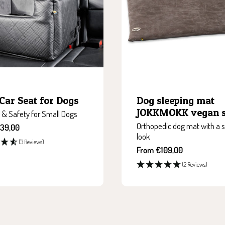
Car Seat for Dogs
Dog sleeping mat
JOKKMOKK vegan 
 & Safety for Small Dogs
Orthopedic dog mat with a 
139,00
look
(3 Reviews)
Sale
From €109,00
price
(2 Reviews)