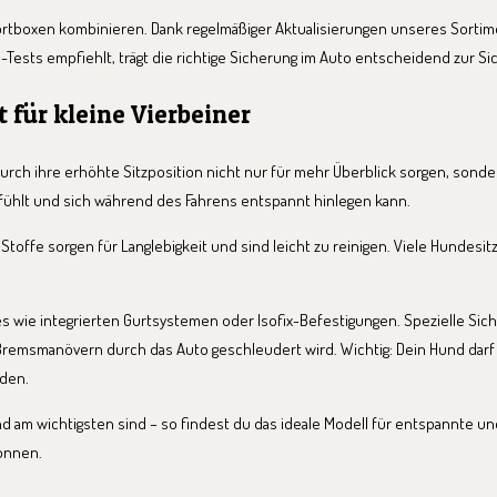
ortboxen kombinieren. Dank regelmäßiger Aktualisierungen unseres Sortim
ests empfiehlt, trägt die richtige Sicherung im Auto entscheidend zur Sic
 für kleine Vierbeiner
urch ihre erhöhte Sitzposition nicht nur für mehr Überblick sorgen, sonde
hlfühlt und sich während des Fahrens entspannt hinlegen kann.
e Stoffe sorgen für Langlebigkeit und sind leicht zu reinigen. Viele Hundes
wie integrierten Gurtsystemen oder Isofix-Befestigungen. Spezielle Sich
n Bremsmanövern durch das Auto geschleudert wird. Wichtig: Dein Hund dar
iden.
und am wichtigsten sind – so findest du das ideale Modell für entspannte
önnen.