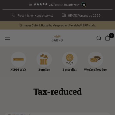
Skip
4.9
2897 positive Bewertungen
to
content
Persönlicher Kundenservice
GRATIS Versand ab 200€*
Ein neues Gefühl. Dasselbe Versprechen. Hundebett ERK ist da.
0
SABRO
Navigation
GmbH
KUDDE Welt
Bundles
Bestseller
Wechselbezüge
Tax-reduced