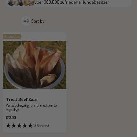
Über 300.000 zufriedene Hundebesitzer
Sort by
Bestseller
Treat Beef Ears
Perfect chewing fun for medium to
large dogs
Sale
€12,00
price
(3 Reviews)