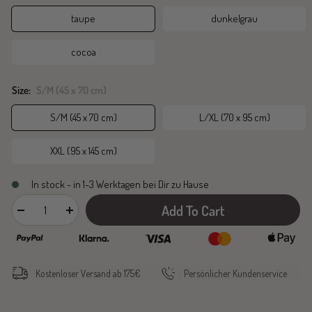
taupe
dunkelgrau
cocoa
Size:
S/M (45 x 70 cm)
S/M (45 x 70 cm)
L/XL (70 x 95 cm)
XXL (95 x 145 cm)
In stock - in 1-3 Werktagen bei Dir zu Hause
Add To Cart
Decrease
Increase
quantity
quantity
Kostenloser Versand ab 175€
Persönlicher Kundenservice