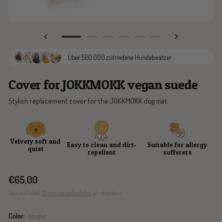
Go
Go
Go
Go
Go
Go
to
to
to
to
to
to
Über 500.000 zufriedene Hundebesitzer
slide
slide
slide
slide
slide
slide
1
2
3
4
5
16
Cover for JOKKMOKK vegan suede
Stylish replacement cover for the JOKKMOKK dog mat
Velvety soft and
Easy to clean and dirt-
Suitable for allergy
quiet
repellent
sufferers
Sale
€65,00
price
Tax included.
Shipping calculated
at checkout
Color:
taupe