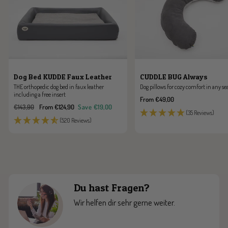
Dog Bed KUDDE Faux Leather
CUDDLE BUG Always
THE orthopedic dog bed in faux leather
Dog pillows for cozy comfort in any se
including a free insert
Sale
From €49,00
Regular
Sale
€143,90
From €124,90
Save €19,00
price
(35 Reviews)
price
price
(520 Reviews)
Du hast Fragen?
Wir helfen dir sehr gerne weiter.