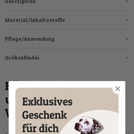
Description
Material/Inhaltsstoffe
Pflege/Anwendung
Größenfinder
Häufige Fragen zu
unseren
Wechselbezügen