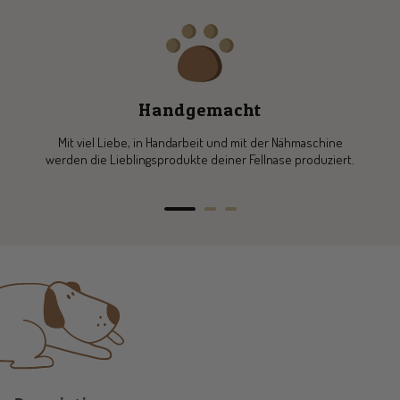
Handgemacht
Mit viel Liebe, in Handarbeit und mit der Nähmaschine
werden die Lieblingsprodukte deiner Fellnase produziert.
Go
Go
Go
to
to
to
slide
slide
slide
1
2
3