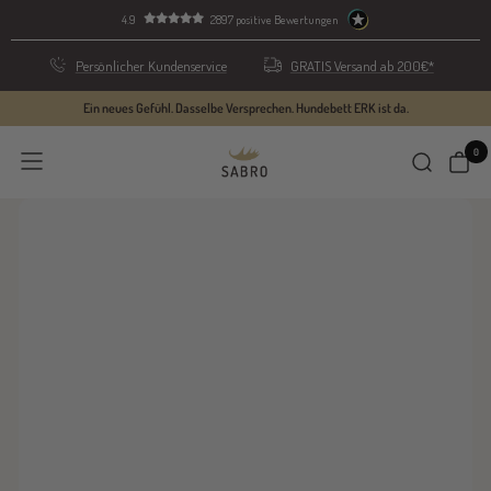
Skip
4.9
2897 positive Bewertungen
to
content
Persönlicher Kundenservice
GRATIS Versand ab 200€*
Ein neues Gefühl. Dasselbe Versprechen. Hundebett ERK ist da.
0
SABRO
Navigation
GmbH