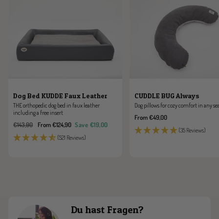
Dog Bed KUDDE Faux Leather
CUDDLE BUG Always
THE orthopedic dog bed in faux leather
Dog pillows for cozy comfort in any se
including a free insert
Sale
From €49,00
Regular
Sale
€143,90
From €124,90
Save €19,00
price
(35 Reviews)
price
price
(521 Reviews)
Du hast Fragen?