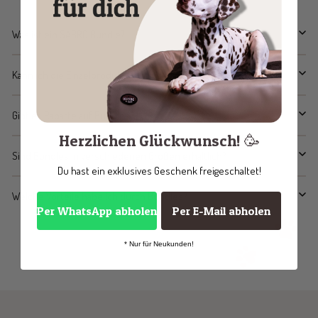
Was ist ein SABRO Bundle?
Kann ich die Einzelprodukte auch separat kaufen?
Gibt es Rabatte auf Bundles?
Herzlichen Glückwunsch! 🥳
Sind Bundles in verschiedenen Größen erhältlich?
Du hast ein exklusives Geschenk freigeschaltet!
Welche Vorteile habe ich durch Bundles?
Per WhatsApp abholen
Per E-Mail abholen
* Nur für Neukunden!