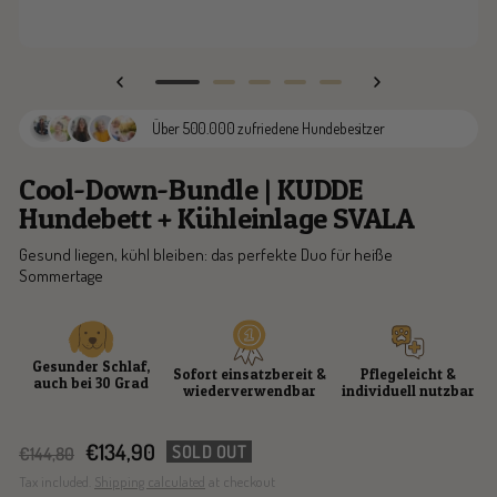
Go
Go
Go
Go
Go
to
to
to
to
to
Über 500.000 zufriedene Hundebesitzer
slide
slide
slide
slide
slide
1
2
3
4
5
Cool-Down-Bundle | KUDDE
Hundebett + Kühleinlage SVALA
Gesund liegen, kühl bleiben: das perfekte Duo für heiße
Sommertage
Gesunder Schlaf,
Sofort einsatzbereit &
Pflegeleicht &
auch bei 30 Grad
wiederverwendbar
individuell nutzbar
Sale
€134,90
SOLD OUT
Regular
€144,80
price
price
Tax included.
Shipping calculated
at checkout