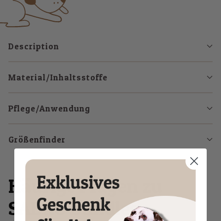
Description
Material/Inhaltsstoffe
Pflege/Anwendung
Größenfinder
Häufige Fragen zu
SABRO Bundles