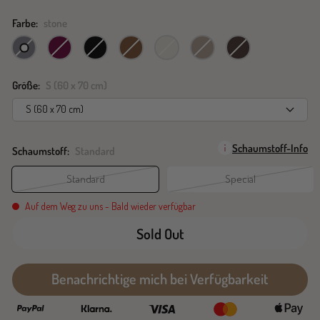
Farbe:
stone
stone
brombeer
schwarz
chocolate
sahara
moon
zartbitter
Größe:
S (60 x 70 cm)
S (60 x 70 cm)
Schaumstoff-Info
Schaumstoff:
Standard
Standard
Special
Auf dem Weg zu uns - Bald wieder verfügbar
Sold Out
Benachrichtige mich bei Verfügbarkeit