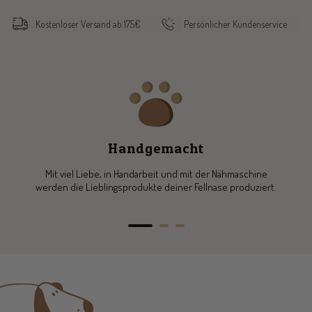
Kostenloser Versand ab 175€
Persönlicher Kundenservice
Handgemacht
Mit viel Liebe, in Handarbeit und mit der Nähmaschine
werden die Lieblingsprodukte deiner Fellnase produziert.
Go
Go
Go
to
to
to
slide
slide
slide
1
2
3