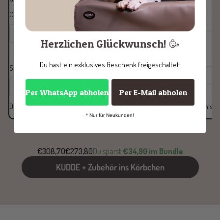
Color:
dark grey
Color:
grau/hellgrau
dark grey
grau/hellgrau
Herzlichen Glückwunsch! 🥳
Size:
for Kudde S
Du hast ein exklusives Geschenk freigeschaltet!
Size:
for Kudde S
for Kudde S
for Kudde S
Per WhatsApp abholen
Per E-Mail abholen
Dein Bundle Ersparnis:
Du sparst
€10,00
Dein Bundle Ersparnis:
* Nur für Neukunden!
€308,70
€273,80
Du sparst
€34,90 im Bundle
KUDDE + Zubehör ins Körbchen