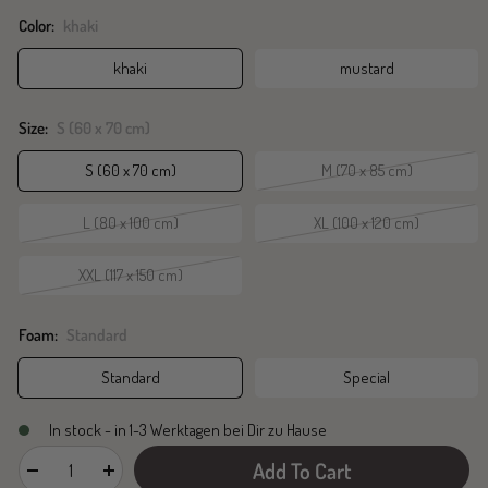
Color:
khaki
khaki
mustard
Size:
S (60 x 70 cm)
S (60 x 70 cm)
M (70 x 85 cm)
L (80 x 100 cm)
XL (100 x 120 cm)
XXL (117 x 150 cm)
Foam:
Standard
Standard
Special
In stock - in 1-3 Werktagen bei Dir zu Hause
Add To Cart
Decrease
Increase