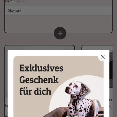
Foam:
Standard
Standard
Dog Cave for K
Insert for dog be...
Transforms your KUDDE
Temperature-balancing insert for the KUDDE
dog bed