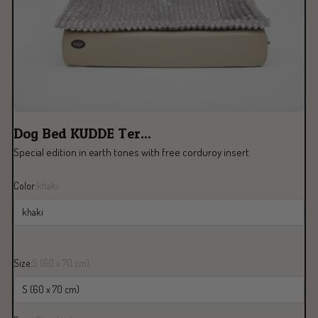
Dog Bed KUDDE Ter...
Special edition in earth tones with free corduroy insert
Color:
khaki
khaki
Size:
S (60 x 70 cm)
S (60 x 70 cm)