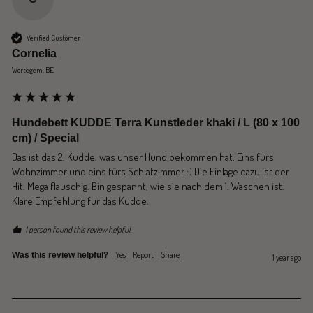
Verified Customer
Cornelia
Wortegem, BE
Hundebett KUDDE Terra Kunstleder khaki / L (80 x 100
cm) / Special
Das ist das 2. Kudde, was unser Hund bekommen hat. Eins fürs 
Wohnzimmer und eins fürs Schlafzimmer :) Die Einlage dazu ist der 
Hit. Mega flauschig. Bin gespannt, wie sie nach dem 1. Waschen ist. 
Klare Empfehlung für das Kudde.
1 person found this review helpful.
Yes
Report
Share
Was this review helpful?
1 year ago