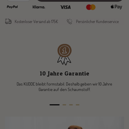
quantity
quantity
Kostenloser Versand ab 175€
Persönlicher Kundenservice
10 Jahre Garantie
Das KUDDE bleibt formstabil. Deshalb geben wir 10 Jahre
Garantie auf den Schaumstoff.
Go
Go
Go
Go
to
to
to
to
slide
slide
slide
slide
1
2
3
4