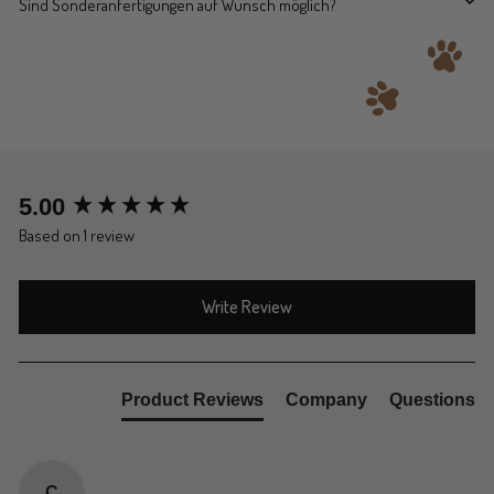
Sind Sonderanfertigungen auf Wunsch möglich?
New content loaded
5.00
Based on 1 review
Write Review
Product Reviews
Company
Questions
C