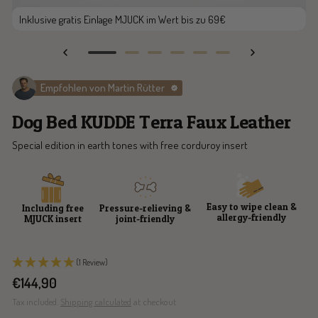
Inklusive gratis Einlage MJUCK im Wert bis zu 69€
Go
Go
Go
Go
Go
Go
to
to
to
to
to
to
Empfohlen von Martin Rütter
slide
slide
slide
slide
slide
slide
1
2
3
4
5
6
Dog Bed KUDDE Terra Faux Leather
Special edition in earth tones with free corduroy insert
Easy to wipe clean &
Including free
Pressure-relieving &
allergy-friendly
MJUCK insert
joint-friendly
(1 Review)
Sale
€144,90
price
Tax included.
Shipping calculated
at checkout