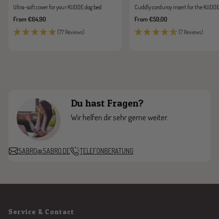
Ultra-soft cover for your KUDDE dog bed
Cuddly corduroy insert for the KUDDE
Sale
Sale
From €64,90
From €59,00
price
price
(77 Reviews)
(7 Reviews)
Du hast Fragen?
Wir helfen dir sehr gerne weiter.
SABRO@SABRO.DE
TELEFONBERATUNG
Service & Contact