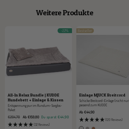
Weitere Produkte
-22%
Bestseller
All-In Relax Bundle | KUDDE
Einlage MJUCK Breitcord
Hundebett + Einlage & Kissen
Schicke Breitcord-Einlage (nicht nur
passend zum KUDDE
Entspannung pur im Rundum-Sorglos-
Paket
Angebotspreis
Ab €44,90
Regulärer
Angebotspreis
€204,70
Ab €159,80
Du sparst
€44,90
(120 Reviews)
Preis
(32 Reviews)