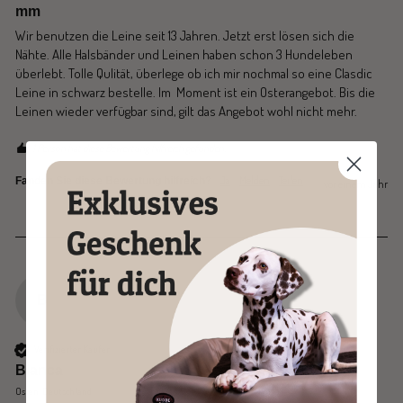
mm
Wir benutzen die Leine seit 13 Jahren. Jetzt erst lösen sich die 
Nähte. Alle Halsbänder und Leinen haben schon 3 Hundeleben 
überlebt. Tolle Qulität, überlege ob ich mir nochmal so eine Clasdic 
Leine in schwarz bestelle. Im  Moment ist ein Osterangebot. Bis die 
Leinen wieder verfügbar sind, gilt das Angebot wohl nicht mehr.
1 Person hat diese Bewertung hilfreich gefunden.
Ja
Melden
Teilen
Fanden Sie diese Bewertung hilfreich?
vor einem Jahr
B
Verifizierter Käufer
Bianca
Osten, Deutschland