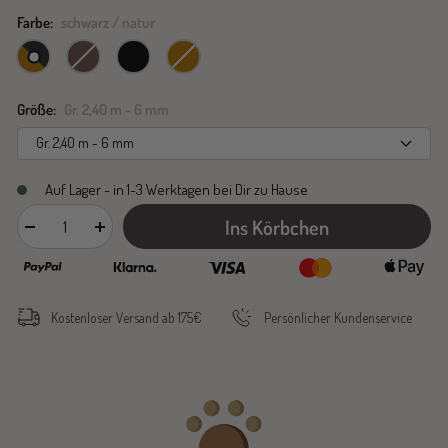
Farbe:
schwarz / natur
schwarz
nougat
schwarz
natur
/
natur
Größe:
Gr. 2,40 m - 6 mm
Gr. 2,40 m - 6 mm
Auf Lager - in 1-3 Werktagen bei Dir zu Hause
Ins Körbchen
Menge
Menge
verringern
erhöhen
Kostenloser Versand ab 175€
Persönlicher Kundenservice