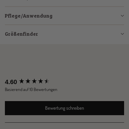
Pflege/Anwendung
Größenfinder
New content loaded
4.60
Basierend auf 10 Bewertungen
Bewertung schreiben