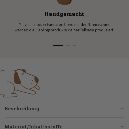
Handgemacht
Mit viel Liebe, in Handarbeit und mit der Nähmaschine
werden die Lieblingsprodukte deiner Fellnase produziert.
Zur
Zur
Zur
Slide
Slide
Slide
1
2
3
gehen
gehen
gehen
Beschreibung
Material/Inhaltsstoffe