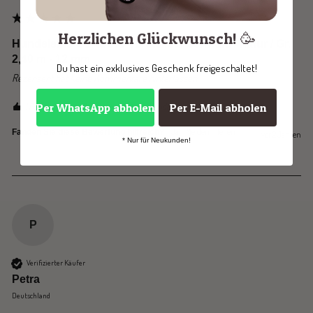
Herzlichen Glückwunsch! 🥳
Hundeleine CLASSIC verstellbar schwarz / natur / Gr.
2,40 m - 12 mm
Du hast ein exklusives Geschenk freigeschaltet!
Rezensent hat keine Kommentare hinterlassen.
Per WhatsApp abholen
Per E-Mail abholen
1 Person hat diese Bewertung hilfreich gefunden.
Ja
Melden
Teilen
Fanden Sie diese Bewertung hilfreich?
vor 2 Jahren
* Nur für Neukunden!
P
Verifizierter Käufer
Petra
Deutschland