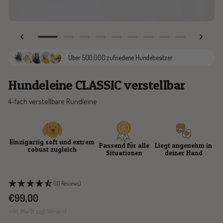
Zur
Zur
Zur
Zur
Zur
Zur
Zur
Zur
Zur
Slide
Slide
Slide
Slide
Slide
Slide
Slide
Slide
Slide
Über 500.000 zufriedene Hundebesitzer
1
2
3
4
5
6
7
8
9
gehen
gehen
gehen
gehen
gehen
gehen
gehen
gehen
gehen
Hundeleine CLASSIC verstellbar
4-fach verstellbare Rundleine
Einzigartig soft und extrem
Passend für alle
Liegt angenehm in
robust zugleich
Situationen
deiner Hand
(10 Reviews)
Angebotspreis
€99,00
inkl. MwSt zzgl. Versand