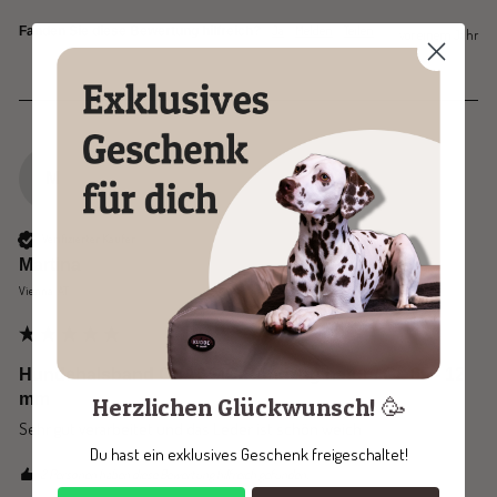
Ja
Melden
Teilen
Fanden Sie diese Bewertung hilfreich?
vor einem Jahr
M
Verifizierter Käufer
Martina
Vienna, AT
Hundehalsband CLASSIC Rundzug natur / Gr. 65 - 12
mm
Herzlichen Glückwunsch! 🥳
Sehr gut verarbeitet und das Leder ist schön weich
Du hast ein exklusives Geschenk freigeschaltet!
2 Personen haben diese Bewertung hilfreich gefunden.