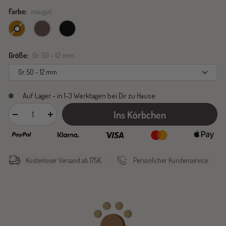
Farbe:
nougat
natur
nougat
schwarz
Größe:
Gr. 50 - 12 mm
Gr. 50 - 12 mm
Auf Lager - in 1-3 Werktagen bei Dir zu Hause
Ins Körbchen
Menge
Menge
verringern
erhöhen
Kostenloser Versand ab 175€
Persönlicher Kundenservice