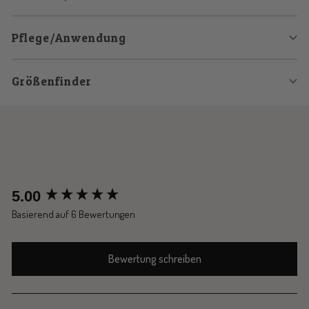
Pflege/Anwendung
Größenfinder
New content loaded
5.00
Basierend auf 6 Bewertungen
Bewertung schreiben