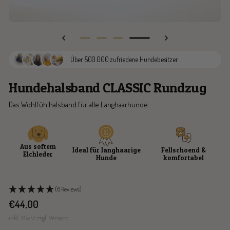
Zur
Zur
Zur
Zur
Slide
Slide
Slide
Slide
Über 500.000 zufriedene Hundebesitzer
1
2
3
4
gehen
gehen
gehen
gehen
Hundehalsband CLASSIC Rundzug
Das Wohlfühlhalsband für alle Langhaarhunde
Aus softem
Ideal für langhaarige
Fellschoend &
Elchleder
Hunde
komfortabel
(6 Reviews)
Angebotspreis
€44,00
inkl. MwSt zzgl. Versand