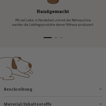
Handgemacht
Mit viel Liebe, in Handarbeit und mit der Nähmaschine
werden die Lieblingsprodukte deiner Fellnase produziert.
Zur
Zur
Zur
Slide
Slide
Slide
1
2
3
gehen
gehen
gehen
Beschreibung
Material/Inhaltsstoffe