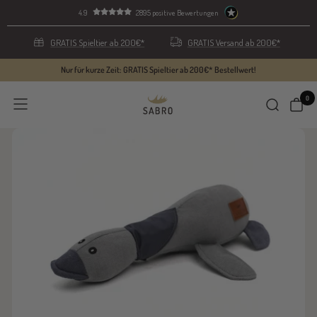
Direkt
4.9
2895 positive Bewertungen
zum
Inhalt
GRATIS Spieltier ab 200€*
GRATIS Versand ab 200€*
Nur für kurze Zeit: GRATIS Spieltier ab 200€* Bestellwert!
0
SABRO
Navigation
GmbH