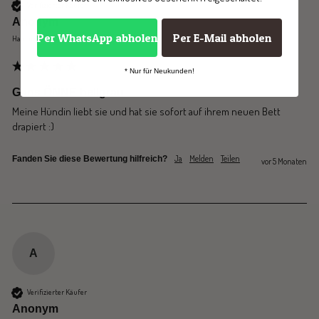
Verifizierter Käufer
Anonym
Per WhatsApp abholen
Per E-Mail abholen
Hannover, DE
* Nur für Neukunden!
Gans ÖNNE hellgrau
Meine Hündin liebt sie und hat sie sofort auf ihrem neuen Bett 
drapiert :)
Ja
Melden
Teilen
Fanden Sie diese Bewertung hilfreich?
vor 5 Monaten
A
Verifizierter Käufer
Anonym