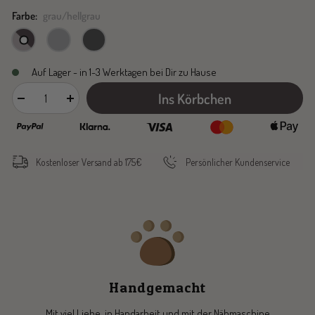
Farbe:
grau/hellgrau
grau/hellgrau
hellgrau
dunkelgrau
Auf Lager - in 1-3 Werktagen bei Dir zu Hause
Ins Körbchen
Menge
Menge
verringern
erhöhen
Kostenloser Versand ab 175€
Persönlicher Kundenservice
Handgemacht
Mit viel Liebe, in Handarbeit und mit der Nähmaschine