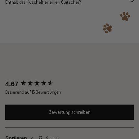
Enthält das Kuscheltier einen Quitscher?
New content loaded
4.67
Basierend auf 15 Bewertungen
Bewertung schreiben
Suchen:
Sortieren