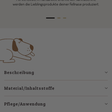
werden die Lieblingsprodukte deiner Fellnase produziert.
Zur
Zur
Zur
Slide
Slide
Slide
1
2
3
gehen
gehen
gehen
Beschreibung
Material/Inhaltsstoffe
Pflege/Anwendung