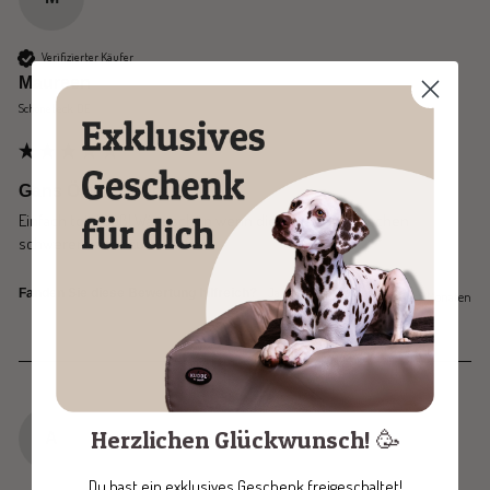
Verifizierter Käufer
Maureen
Schönebeck, DE
Gans ÖNNE hellgrau
Einfach total süß! Wäre schön wenn die Gänse ein bisschen 
schwerer wären zum werfen.
Ja
Melden
Teilen
Fanden Sie diese Bewertung hilfreich?
vor 5 Monaten
Herzlichen Glückwunsch! 🥳
A
Du hast ein exklusives Geschenk freigeschaltet!