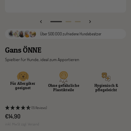
Zur
Zur
Zur
Slide
Slide
Slide
Über 500.000 zufriedene Hundebesitzer
1
2
3
gehen
gehen
gehen
Gans ÖNNE
Spieltier für Hunde, ideal zum Apportieren
Für Allergiker
Ohne gefährliche
Hygienisch &
geeignet
Plastikteile
pflegeleicht
(15 Reviews)
Angebotspreis
€14,90
inkl. MwSt zzgl. Versand