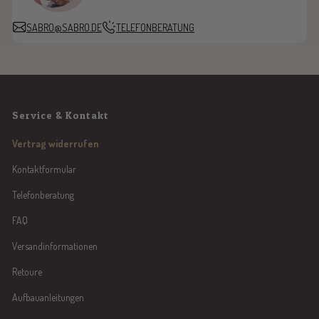
o
SABRO@SABRO.DE
TELEFONBERATUNG
Service & Kontakt
Vertrag widerrufen
Kontaktformular
Telefonberatung
FAQ
Versandinformationen
Retoure
Aufbauanleitungen