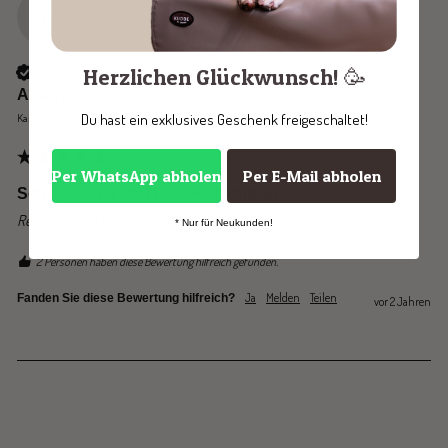
A
Herzlichen Glückwunsch! 🥳
Verifizierter Käufer
Anonym
Du hast ein exklusives Geschenk freigeschaltet!
Kassel, Deutschland
Per WhatsApp abholen
Per E-Mail abholen
Schleppleine OUTDOOR 5m braun
Rezensent hat keine Kommentare hinterlassen.
* Nur für Neukunden!
2 Personen haben diese Bewertung hilfreich gefunden.
Ja
Melden
Teilen
Fanden Sie diese Bewertung hilfreich?
vor 2 Jahren