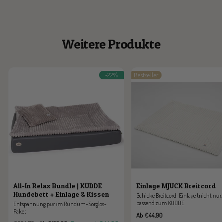
Weitere Produkte
-22%
Bestseller
All-In Relax Bundle | KUDDE
Einlage MJUCK Breitcord
Hundebett + Einlage & Kissen
Schicke Breitcord-Einlage (nicht nur
passend zum KUDDE
Entspannung pur im Rundum-Sorglos-
Paket
Angebotspreis
Ab €44,90