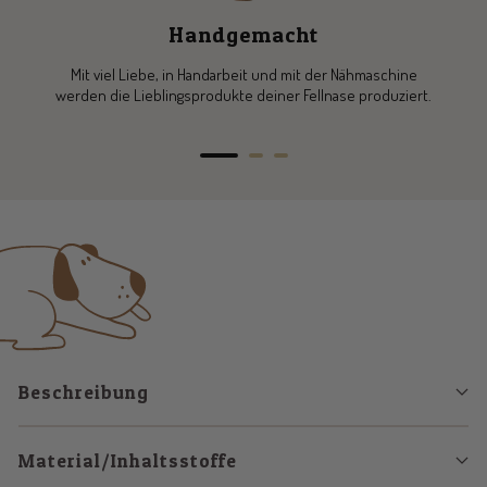
Handgemacht
Mit viel Liebe, in Handarbeit und mit der Nähmaschine
werden die Lieblingsprodukte deiner Fellnase produziert.
Zur
Zur
Zur
Slide
Slide
Slide
1
2
3
gehen
gehen
gehen
Beschreibung
Material/Inhaltsstoffe