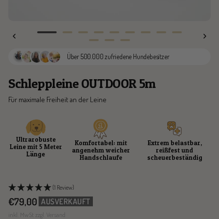
Zur
Zur
Zur
Zur
Zur
Zur
Zur
Zur
Zur
Zur
Zur
Zur
Slide
Slide
Slide
Slide
Slide
Slide
Slide
Slide
Slide
Über 500.000 zufriedene Hundebesitzer
Slide
Slide
Slide
1
2
3
4
5
6
7
8
9
10
11
12
gehen
gehen
gehen
gehen
gehen
gehen
gehen
gehen
gehen
Schleppleine OUTDOOR 5m
gehen
gehen
gehen
Für maximale Freiheit an der Leine
Ultrarobuste
Komfortabel: mit
Extrem belastbar,
Leine mit 5 Meter
angenehm weicher
reißfest und
Länge
Handschlaufe
scheuerbeständig
(1 Review)
Angebotspreis
€79,00
AUSVERKAUFT
inkl. MwSt zzgl. Versand