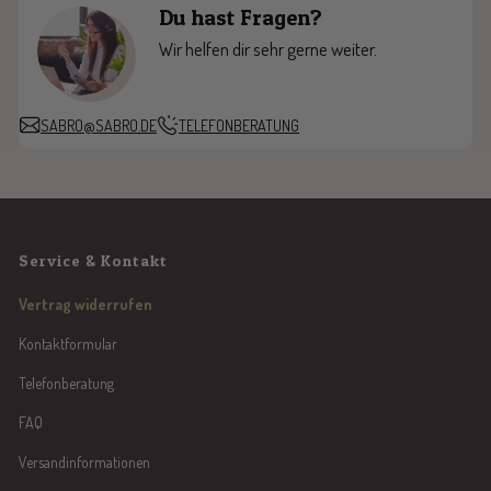
Du hast Fragen?
i
l
r
a
e
l
t
a
z
e
Wir helfen dir sehr gerne weiter.
t
t
r
e
e
r
SABRO@SABRO.DE
TELEFONBERATUNG
Service & Kontakt
Vertrag widerrufen
Kontaktformular
Telefonberatung
FAQ
Versandinformationen