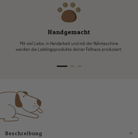
Handgemacht
Mit viel Liebe, in Handarbeit und mit der Nähmaschine
werden die Lieblingsprodukte deiner Fellnase produziert.
Zur
Zur
Zur
Slide
Slide
Slide
1
2
3
gehen
gehen
gehen
Beschreibung