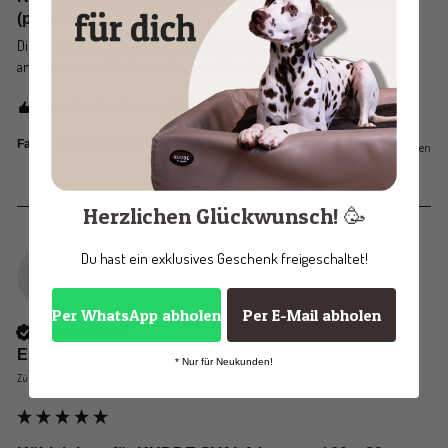
(passend für KUDDE S)
Die beste Kühlmatte die ich je hatte. Wird von den Hunden gut 
angenommen. Werde nochmal welche kaufen.
1 Person hat diese Bewertung hilfreich gefunden.
Ja
Melden
Teilen
Fanden Sie diese Bewertung hilfreich?
vor 2 Monaten
Herzlichen Glückwunsch! 🥳
Du hast ein exklusives Geschenk freigeschaltet!
E
Per WhatsApp abholen
Per E-Mail abholen
Verifizierter Käufer
Enrico
* Nur für Neukunden!
Zürich, CH