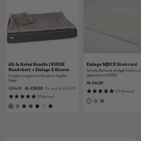
All-In Relax Bundle | KUDDE
Einlage MJUCK Breitcord
Hundebett + Einlage & Kissen
Schicke Breitcord-Einlage (nicht nur
passend zum KUDDE
Entspannung pur im Rundum-Sorglos-
Paket
Angebotspreis
Ab €44,90
Regulärer
Angebotspreis
€204,70
Ab €159,80
Du sparst
€44,90
(120 Reviews)
Preis
(32 Reviews)
s
p
c
s
m
z
c
s
s
b
i
e
a
t
o
a
h
c
a
r
l
a
r
o
o
r
o
h
h
o
k
r
a
n
n
t
c
w
a
m
l
m
e
b
o
a
r
b
e