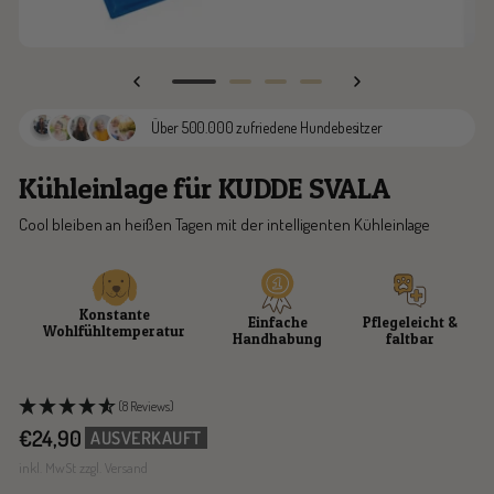
Zur
Zur
Zur
Zur
Slide
Slide
Slide
Slide
Über 500.000 zufriedene Hundebesitzer
1
2
3
4
gehen
gehen
gehen
gehen
Kühleinlage für KUDDE SVALA
Cool bleiben an heißen Tagen mit der intelligenten Kühleinlage
Konstante
Einfache
Pflegeleicht &
Wohlfühltemperatur
Handhabung
faltbar
(8 Reviews)
Angebotspreis
€24,90
AUSVERKAUFT
inkl. MwSt zzgl. Versand