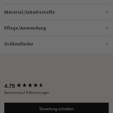
Material/Inhaltsstoffe
Pflege/Anwendung
Größenfinder
New content loaded
4.75
Basierend auf 8 Bewertungen
Bewertung schreiben