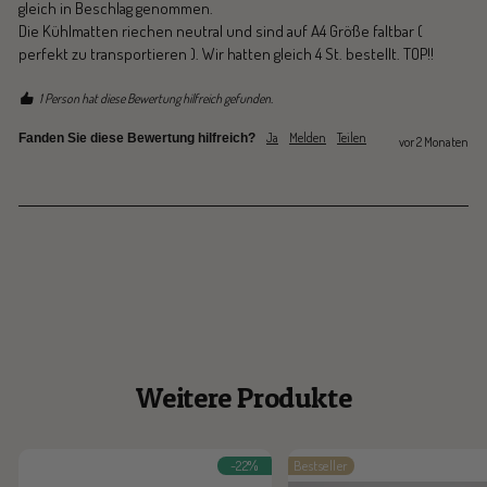
gleich in Beschlag genommen.

Die Kühlmatten riechen neutral und sind auf A4 Größe faltbar ( 
perfekt zu transportieren ). Wir hatten gleich 4 St. bestellt. TOP!! 
1 Person hat diese Bewertung hilfreich gefunden.
Ja
Melden
Teilen
Fanden Sie diese Bewertung hilfreich?
vor 2 Monaten
Weitere Produkte
-22%
Bestseller