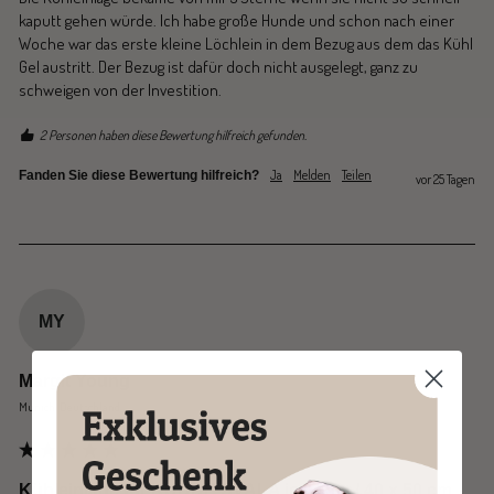
kaputt gehen würde. Ich habe große Hunde und schon nach einer 
Woche war das erste kleine Löchlein in dem Bezug aus dem das Kühl 
Gel austritt. Der Bezug ist dafür doch nicht ausgelegt, ganz zu 
schweigen von der Investition.
2 Personen haben diese Bewertung hilfreich gefunden.
Ja
Melden
Teilen
Fanden Sie diese Bewertung hilfreich?
vor 25 Tagen
MY
Margit Young
Munich, Deutschland
Kühleinlage für KUDDE SVALA ice grey / 40 x 50 cm