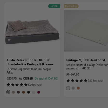
-22%
Bestseller
All-In Relax Bundle | KUDDE
Einlage MJUCK Breitcord
Hundebett + Einlage & Kissen
Schicke Breitcord-Einlage (nicht nur
passend zum KUDDE
Entspannung pur im Rundum-Sorglos-
Paket
Angebotspreis
Ab €44,90
Regulärer
Angebotspreis
€204,70
Ab €159,80
Du sparst
€44,90
(120 Reviews)
Preis
(32 Reviews)
s
p
c
s
m
z
c
s
s
b
i
e
a
t
o
a
h
c
a
r
l
a
r
o
o
r
o
h
h
o
k
r
a