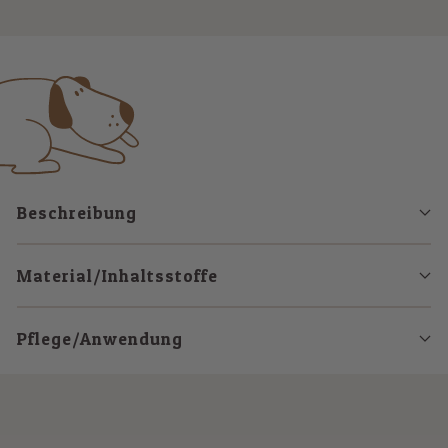
Zur
Zur
Zur
Slide
Slide
Slide
1
2
3
gehen
gehen
gehen
Beschreibung
Material/Inhaltsstoffe
Pflege/Anwendung