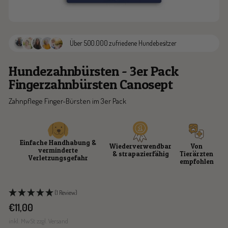
Über 500.000 zufriedene Hundebesitzer
Hundezahnbürsten - 3er Pack
Fingerzahnbürsten Canosept
Zahnpflege Finger-Bürsten im 3er Pack
Einfache Handhabung &
Wiederverwendbar
Von
verminderte
& strapazierfähig
Tierärzten
Verletzungsgefahr
empfohlen
(1 Review)
Angebotspreis
€11,00
inkl. MwSt zzgl. Versand