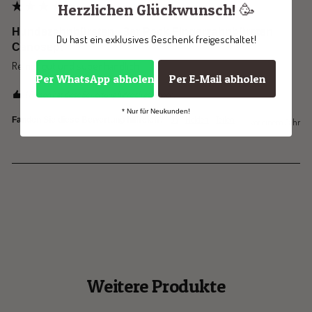
Herzlichen Glückwunsch! 🥳
Hundezahnbürsten - 3er Pack Fingerzahnbürsten
Du hast ein exklusives Geschenk freigeschaltet!
Canosept
Reinigt gut und super handlich
Per WhatsApp abholen
Per E-Mail abholen
1 Person hat diese Bewertung hilfreich gefunden.
* Nur für Neukunden!
Ja
Melden
Teilen
Fanden Sie diese Bewertung hilfreich?
vor einem Jahr
Weitere Produkte