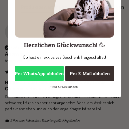
Produktbewertungen
Unternehmen
Fragen
A
Herzlichen Glückwunsch! 🥳
Verifizierter Käufer
Anonym
Du hast ein exklusives Geschenk freigeschaltet!
Braunschweig, Deutschland
Per WhatsApp abholen
Per E-Mail abholen
Hundepullover HIMALAYA Wolle Varsity Cable
* Nur für Neukunden!
Charcoal schwarz / 2XL
Der Pullover hat eine hervorragende Qualität. Das Material ist etwas 
schwerer, trägt sich aber sehr angenehm. Vor allem lässt er sich 
perfekt anziehen und auch der lange Kragen ist sehr toll.
2 Personen haben diese Bewertung hilfreich gefunden.