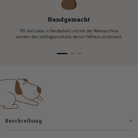
Handgemacht
Mit viel Liebe, in Handarbeit und mit der Nähmaschine
werden die Lieblingsprodukte deiner Fellnase produziert.
Zur
Zur
Zur
Slide
Slide
Slide
1
2
3
gehen
gehen
gehen
Beschreibung