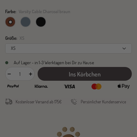
Farbe:
Varsity Cable Charcoal braun
Varsity
Varsity
Varsity
Cable
Cable
Cable
Charcoal
Charcoal
Charcoal
Größe:
XS
braun
grau
schwarz
XS
Auf Lager - in 1-3 Werktagen bei Dir zu Hause
Ins Körbchen
Menge
Menge
verringern
erhöhen
Kostenloser Versand ab 175€
Persönlicher Kundenservice