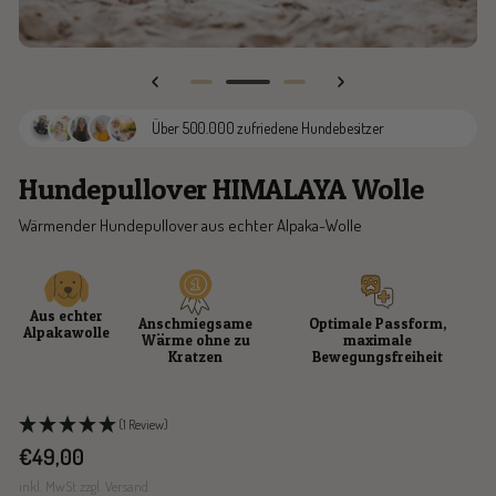
Zur
Zur
Zur
Slide
Slide
Slide
Über 500.000 zufriedene Hundebesitzer
1
3
4
gehen
gehen
gehen
Hundepullover HIMALAYA Wolle
Wärmender Hundepullover aus echter Alpaka-Wolle
Aus echter
Anschmiegsame
Optimale Passform,
Alpakawolle
Wärme ohne zu
maximale
Kratzen
Bewegungsfreiheit
(1 Review)
Angebotspreis
€49,00
inkl. MwSt zzgl. Versand