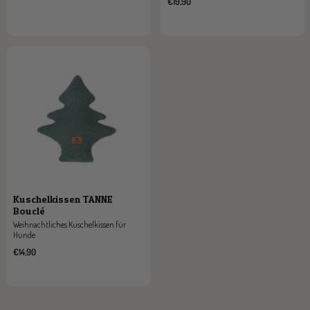
Angebotspreis
€19,90
Kuschelkissen TANNE
Bouclé
Weihnachtliches Kuschelkissen für
Hunde
Angebotspreis
€14,90