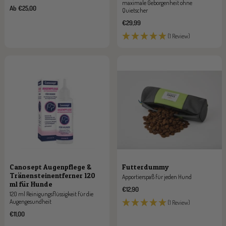
maximale Geborgenheit ohne
Angebotspreis
Ab €25,00
Quietscher
Angebotspreis
€29,99
(1 Review)
Canosept Augenpflege &
Futterdummy
Tränensteinentferner 120
Apportierspaß für jeden Hund
ml für Hunde
Angebotspreis
€12,90
120 ml Reinigungsflüssigkeit für die
Augengesundheit
(1 Review)
Angebotspreis
€11,00