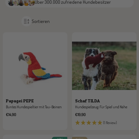
Über 300.000 zufriedene Hundebesitzer
Sortieren
Schaf TILDA
Papagei PEPE
Hundespielzeug: Für Spiel und Nähe
Buntes Hundespieltier mit Tau-Beinen
Angebotspreis
Angebotspreis
€19,90
€14,90
(1 Review)