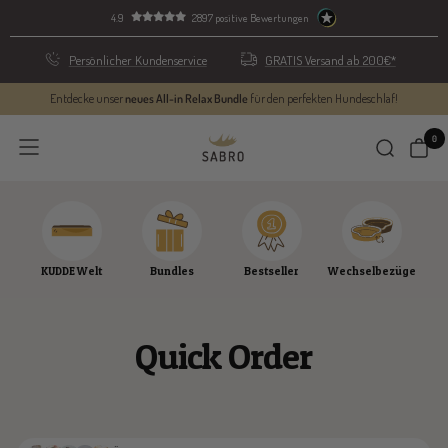
Direkt
4.9
2897 positive Bewertungen
zum
Inhalt
Persönlicher Kundenservice
GRATIS Versand ab 200€*
Entdecke unser
neues All-in Relax Bundle
für den perfekten Hundeschlaf!
0
SABRO
Navigation
GmbH
KUDDE Welt
Bundles
Bestseller
Wechselbezüge
Quick Order