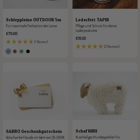
Lederfett TAPIR
Schleppleine OUTDOOR 5m
Pflege und Schutz für deine
Für maximale Freiheit an der Leine
Lederprodukte
Angebotspreis
€79,00
Angebotspreis
€19,50
(1 Review)
(2 Reviews)
b
b
g
s
l
r
r
c
a
a
ü
h
u
u
n
w
n
a
r
z
Schaf MIRI
SABRO Geschenkgutschein
Kuscheliges Hundespieltier für
Verschenke Freude im Wert von 25-200€