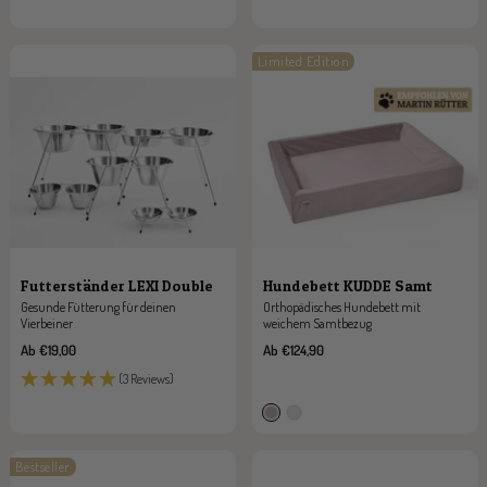
Limited Edition
Futterständer LEXI Double
Hundebett KUDDE Samt
Gesunde Fütterung für deinen
Orthopädisches Hundebett mit
Vierbeiner
weichem Samtbezug
Angebotspreis
Angebotspreis
Ab €19,00
Ab €124,90
(3 Reviews)
m
s
a
i
Bestseller
u
l