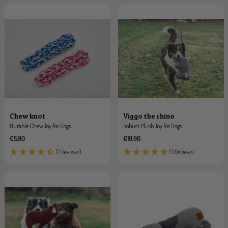
Viggo the rhino
Chew knot
Robust Plush Toy for Dogs
Durable Chew Toy for Dogs
Sale
Sale
€19,90
€5,90
price
price
(3 Reviews)
(7 Reviews)