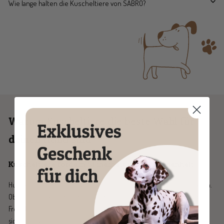
Wie lange halten die Kuscheltiere von SABRO?
Warum Kuscheltiere die beste Wahl für
deinen Hund sind
Kuscheltiere fördern Sicherheit und Geborgenheit
Hunde lieben Kuscheltiere, weil sie ihnen ein Gefühl von Geborgenheit geben.
Ob als Schlafbegleiter oder einfach zum Tragen – Kuscheltiere fungieren als
Freunde und schaffen für Hunde eine vertraute Umgebung, in der sie sich
sicher und wohl fühlen können. Gerade Welpen oder ängstliche Hunde