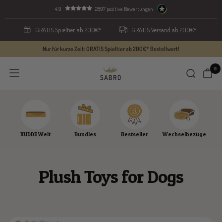
Skip
4.9
2897 positive Bewertungen
to
content
GRATIS Spieltier ab 200€*
GRATIS Versand ab 200€*
Nur für kurze Zeit: GRATIS Spieltier ab 200€* Bestellwert!
0
SABRO
Navigation
GmbH
KUDDE Welt
Bundles
Bestseller
Wechselbezüge
Plush Toys for Dogs