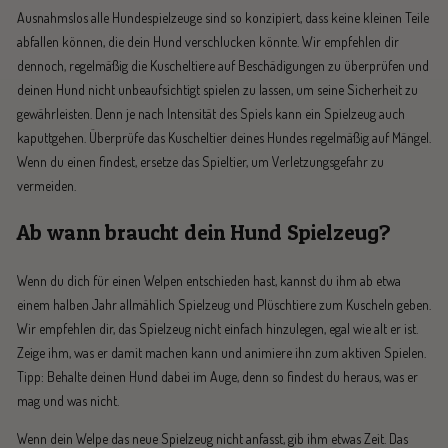
Ausnahmslos alle Hundespielzeuge sind so konzipiert, dass keine kleinen Teile
abfallen können, die dein Hund verschlucken könnte. Wir empfehlen dir
dennoch, regelmäßig die Kuscheltiere auf Beschädigungen zu überprüfen und
deinen Hund nicht unbeaufsichtigt spielen zu lassen, um seine Sicherheit zu
gewährleisten. Denn je nach Intensität des Spiels kann ein Spielzeug auch
kaputtgehen. Überprüfe das Kuscheltier deines Hundes regelmäßig auf Mängel.
Wenn du einen findest, ersetze das Spieltier, um Verletzungsgefahr zu
vermeiden.
Ab wann braucht dein Hund Spielzeug?
Wenn du dich für einen Welpen entschieden hast, kannst du ihm ab etwa
einem halben Jahr allmählich Spielzeug und Plüschtiere zum Kuscheln geben.
Wir empfehlen dir, das Spielzeug nicht einfach hinzulegen, egal wie alt er ist.
Zeige ihm, was er damit machen kann und animiere ihn zum aktiven Spielen.
Tipp: Behalte deinen Hund dabei im Auge, denn so findest du heraus, was er
mag und was nicht.
Wenn dein Welpe das neue Spielzeug nicht anfasst, gib ihm etwas Zeit. Das