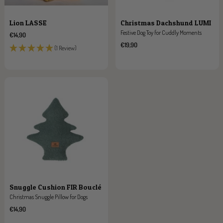
Lion LASSE
Christmas Dachshund LUMI
Festive Dog Toy for Cuddly Moments
Sale
€14,90
price
Sale
€19,90
(1 Review)
price
Snuggle Cushion FIR Bouclé
Christmas Snuggle Pillow for Dogs
Sale
€14,90
price