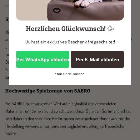
profitieren von der beruhigenden Wirkung weicher Plüschtiere.
Spiel und Beschäftigung
Herzlichen Glückwunsch! 🥳
Neben der beruhigenden Wirkung bieten Kuscheltiere auch eine
ausgezeichnete Möglichkeit zur Beschäftigung. Sie regen das natürliche Jagd-
Du hast ein exklusives Geschenk freigeschaltet!
und Spielverhalten deines Hundes an, fördern die geistige Aktivität und
sorgen für Unterhaltung und Gesellschaft, wenn du mal nicht zu Hause bist.
Per WhatsApp abholen
Per E-Mail abholen
Bei SABRO findest du weiche und kuschelige Plüschtiere, große
Kuschelfreunde zum Anlehnen und robustere Spieltiere, die auch für
* Nur für Neukunden!
zahlreiche Spielstunden im Wohnzimmer oder Garten geeignet sind.
Hochwertige Spielzeuge von SABRO
Bei SABRO legen wir großen Wert auf die Qualität der verwendeten
Materialien, um deinen Hund zu schützen. Unser Spieltier-Sortiment richtet
sich dabei an den speziellen Bedürfnissen verschiedener Hunde aus. Für die
Herstellung verwenden wir hundeverträgliche und allergikerfreundliche
Stoffe.