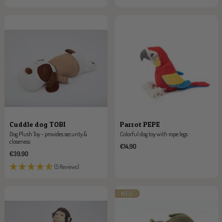
Cuddle dog TOBI
Parrot PEPE
Dog Plush Toy - provides security &
Colorful dog toy with rope legs
closeness
Sale
€14,90
Sale
€39,90
price
price
(5 Reviews)
NEU