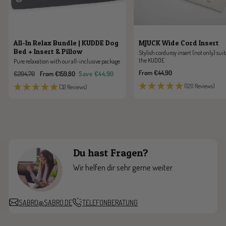
All-In Relax Bundle | KUDDE Dog
MJUCK Wide Cord Insert
Bed + Insert & Pillow
Stylish corduroy insert (not only) suit
the KUDDE
Pure relaxation with our all-inclusive package
Sale
From €44,90
Regular
Sale
€204,70
From €159,80
Save €44,90
price
price
price
(120 Reviews)
(32 Reviews)
Du hast Fragen?
Wir helfen dir sehr gerne weiter.
SABRO@SABRO.DE
TELEFONBERATUNG