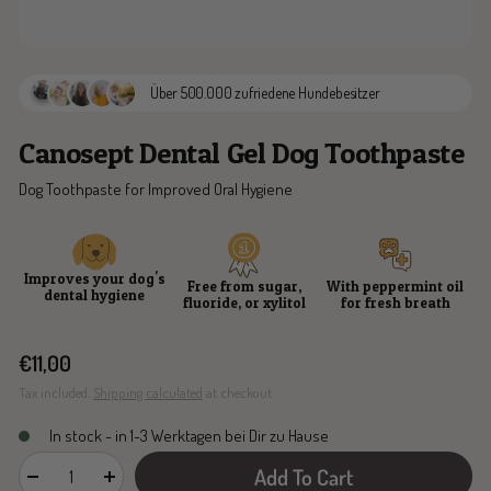
Über 500.000 zufriedene Hundebesitzer
Canosept Dental Gel Dog Toothpaste
Dog Toothpaste for Improved Oral Hygiene
Improves your dog's
Free from sugar,
With peppermint oil
dental hygiene
fluoride, or xylitol
for fresh breath
Sale
€11,00
price
Tax included.
Shipping calculated
at checkout
In stock - in 1-3 Werktagen bei Dir zu Hause
Add To Cart
Decrease
Increase