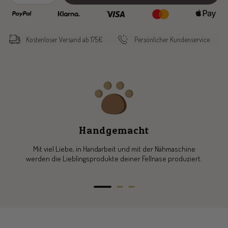
quantity
quantity
Kostenloser Versand ab 175€
Persönlicher Kundenservice
Handgemacht
Mit viel Liebe, in Handarbeit und mit der Nähmaschine
werden die Lieblingsprodukte deiner Fellnase produziert.
Go
Go
Go
to
to
to
slide
slide
slide