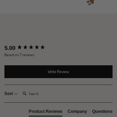
New content loaded
5.00
Based on 7 reviews
Write Review
Search:
Sort
Product Reviews
Company
Questions