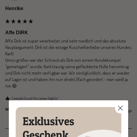
Henrike
Affe DIRK
Affe Dirk ist super verarbeitet und sehr niedlich und das absolute 
Hauptargument: Dirk ist die einzige Kuscheltierliebe unseres Hundes 
Karli! 

Umso größer war der Schreck als Dirk von einem Hundekumpel 
"gemetzgert" wurde, Karli traurig seine gefledderte Hülle herumtrug 
und Dirk nicht mehr verfügbar war. Wir sind glücklich, dass er wieder 
auf Lager ist und haben ihn nun direkt 2fach geordert - man weiß ja 
nie 😄. 
2 people found this review helpful.
Yes
Report
Share
Was this review helpful?
10 months ago