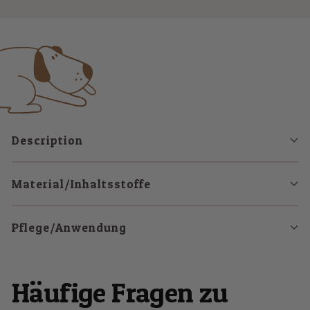
to
to
to
slide
slide
slide
1
2
3
Description
Material/Inhaltsstoffe
Pflege/Anwendung
Häufige Fragen zu