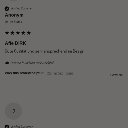
Verified Customer
Anonym
United States
Affe DIRK
Gute Qualität und sehr ansprechend im Design
1 person found this review helpful.
Yes
Report
Share
Was this review helpful?
2 years ago
J
Verified Customer