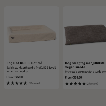
Dog Bed KUDDE Bouclé
Dog sleeping mat JOKKM
vegan suede
Stylish, sturdy, orthopedic: The KUDDE Bouclé
for demanding dogs
Orthopedic dog mat with a suede look
Sale
From €124,90
Sale
From €109,00
price
price
(2 Reviews)
(2 Reviews)