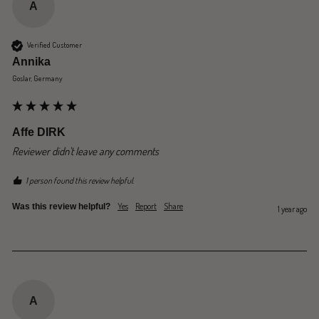
A
Verified Customer
Annika
Goslar, Germany
Affe DIRK
Reviewer didn't leave any comments
1 person found this review helpful.
Yes
Report
Share
Was this review helpful?
1 year ago
A