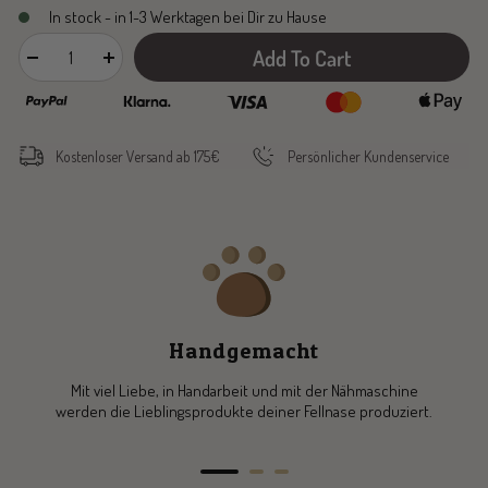
In stock - in 1-3 Werktagen bei Dir zu Hause
Add To Cart
Decrease
Increase
quantity
quantity
Kostenloser Versand ab 175€
Persönlicher Kundenservice
Handgemacht
Mit viel Liebe, in Handarbeit und mit der Nähmaschine
werden die Lieblingsprodukte deiner Fellnase produziert.
Go
Go
Go