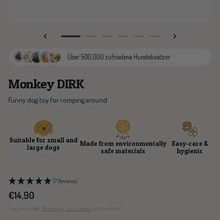
Go
Go
Go
Go
Go
Go
to
to
to
to
to
to
Über 500.000 zufriedene Hundebesitzer
slide
slide
slide
slide
slide
slide
1
2
3
4
5
6
Monkey DIRK
Funny dog toy for romping around
Suitable for small and
Made from environmentally
Easy-care &
large dogs
safe materials
hygienic
(7 Reviews)
Sale
€14,90
price
Tax included.
Shipping calculated
at checkout