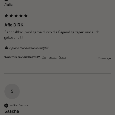
Julia
Affe DIRK
Sehr haltbar , wird gerne durch die Gegend getragen und auch 
gekuschelt !
2 people found this review helpful.
Yes
Report
Share
Was this review helpful?
2 years ago
S
Verified Customer
Sascha