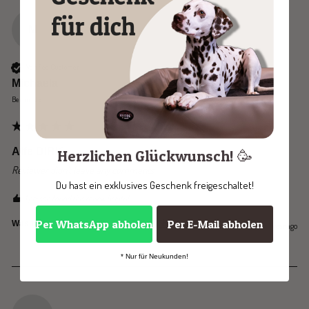
M
Verified Customer
Michaela
Berlin, DE
Affe DIRK
Herzlichen Glückwunsch! 🥳
Reviewer didn't leave any comments
Du hast ein exklusives Geschenk freigeschaltet!
1 person found this review helpful.
Per WhatsApp abholen
Per E-Mail abholen
Yes
Report
Share
Was this review helpful?
1 year ago
* Nur für Neukunden!