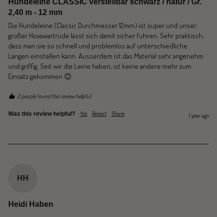
Hundeleine CLASSIC verstellbar schwarz / natur / Gr.
2,40 m - 12 mm
Die Hundeleine (Classic Durchmesser 12mm) ist super und unser 
großer Hovawartrüde lässt sich damit sicher führen. Sehr praktisch, 
dass man sie so schnell und problemlos auf unterschiedliche 
Längen einstellen kann. Ausserdem ist das Material sehr angenehm 
und griffig. Seit wir die Leine haben, ist keine andere mehr zum 
Einsatz gekommen 😊 
2 people found this review helpful.
Yes
Report
Share
Was this review helpful?
1 year ago
HH
Heidi Haben