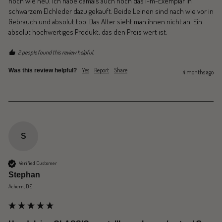
noch wie neu. Ich habe damals auch noch das 1-m-Exemplar in 
schwarzem Elchleder dazu gekauft. Beide Leinen sind nach wie vor in 
Gebrauch und absolut top. Das Alter sieht man ihnen nicht an. Ein 
absolut hochwertiges Produkt, das den Preis wert ist.
2 people found this review helpful.
Yes
Report
Share
Was this review helpful?
4 months ago
S
Verified Customer
Stephan
Achern, DE