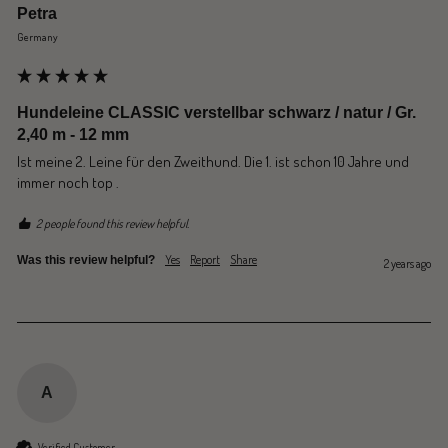
Petra
Germany
Hundeleine CLASSIC verstellbar schwarz / natur / Gr.
2,40 m - 12 mm
Ist meine 2. Leine für den Zweithund. Die 1. ist schon 10 Jahre und 
immer noch top .
2 people found this review helpful.
Yes
Report
Share
Was this review helpful?
2 years ago
A
Verified Customer