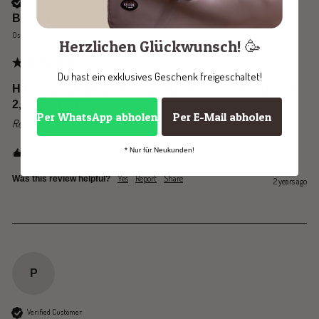
Verified Customer
Bianca
Osten, Germany
Herzlichen Glückwunsch! 🥳
Du hast ein exklusives Geschenk freigeschaltet!
Hundeleine CLASSIC verstellbar schwarz / natur / Gr.
2,40 m - 12 mm
Per WhatsApp abholen
Per E-Mail abholen
Reviewer didn't leave any comments
* Nur für Neukunden!
1 person found this review helpful.
Yes
Report
Share
Was this review helpful?
2 years ago
P
Verified Customer