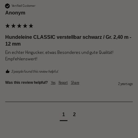
Verified Customer
Anonym
Hundeleine CLASSIC verstellbar schwarz / Gr. 2,40 m -
12 mm
Ein echter Hingucker, etwas Besonderes und gute Qualität! 
Empfehlenswert!
3 people found this review helpful.
Yes
Report
Share
Was this review helpful?
2 years ago
1
2