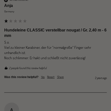
Anja
Germany
Hundeleine CLASSIC verstellbar nougat / Gr. 2,40 m - 6
mm
S.o.

Viel zu kleiner Karabiner, der für "normalgroße" Finger sehr 
unhandlich ist.

2 people found this review helpful.
Yes
Report
Share
Was this review helpful?
2 years ago
A