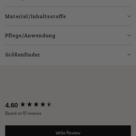
Material/Inhaltsstoffe
Pflege/Anwendung
Größenfinder
New content loaded
4.60
Based on 10 reviews
Write Review