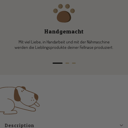
Handgemacht
Mit viel Liebe, in Handarbeit und mit der Nähmaschine
werden die Lieblingsprodukte deiner Fellnase produziert.
Go
Go
Go
to
to
to
slide
slide
slide
1
2
3
Description