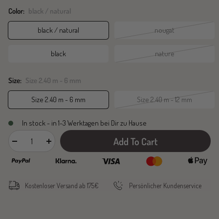
Color:
black / natural
black / natural
nougat
black
nature
Size:
Size 2.40 m - 6 mm
Size 2.40 m - 6 mm
Size 2.40 m - 12 mm
In stock - in 1-3 Werktagen bei Dir zu Hause
Add To Cart
Decrease
Increase
quantity
quantity
Kostenloser Versand ab 175€
Persönlicher Kundenservice