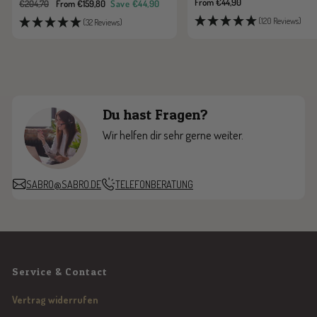
Sale
From €44,90
Regular
Sale
€204,70
From €159,80
Save €44,90
price
price
price
(120 Reviews)
(32 Reviews)
Du hast Fragen?
Wir helfen dir sehr gerne weiter.
SABRO@SABRO.DE
TELEFONBERATUNG
Service & Contact
Vertrag widerrufen