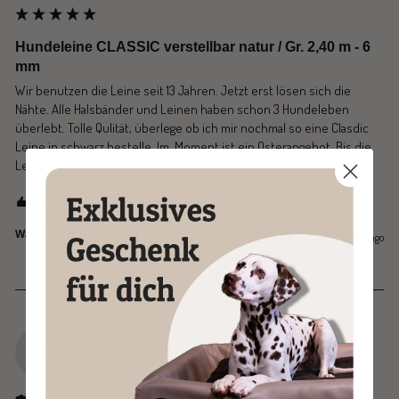
Hundeleine CLASSIC verstellbar natur / Gr. 2,40 m - 6
mm
Wir benutzen die Leine seit 13 Jahren. Jetzt erst lösen sich die 
Nähte. Alle Halsbänder und Leinen haben schon 3 Hundeleben 
überlebt. Tolle Qulität, überlege ob ich mir nochmal so eine Clasdic 
Leine in schwarz bestelle. Im  Moment ist ein Osterangebot. Bis die 
Leinen wieder verfügbar sind, gilt das Angebot wohl nicht mehr.
1 person found this review helpful.
Yes
Report
Share
Was this review helpful?
1 year ago
B