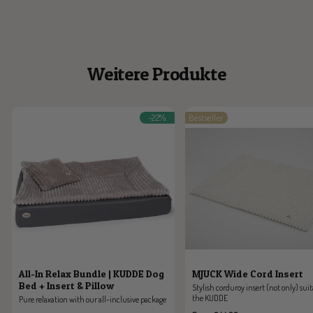
Weitere Produkte
-22%
Bestseller
All-In Relax Bundle | KUDDE Dog
MJUCK Wide Cord Insert
Bed + Insert & Pillow
Stylish corduroy insert (not only) suit
the KUDDE
Pure relaxation with our all-inclusive package