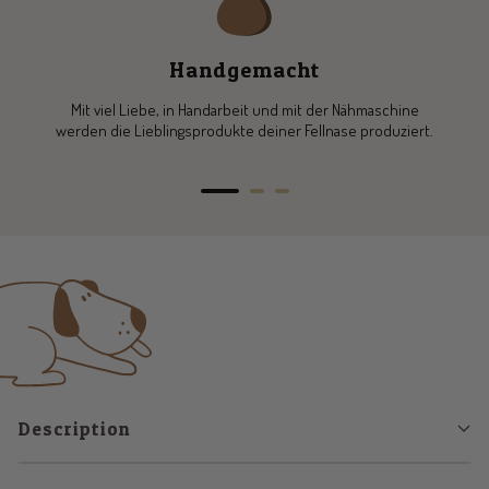
Handgemacht
Mit viel Liebe, in Handarbeit und mit der Nähmaschine
werden die Lieblingsprodukte deiner Fellnase produziert.
Go
Go
Go
to
to
to
slide
slide
slide
1
2
3
Description