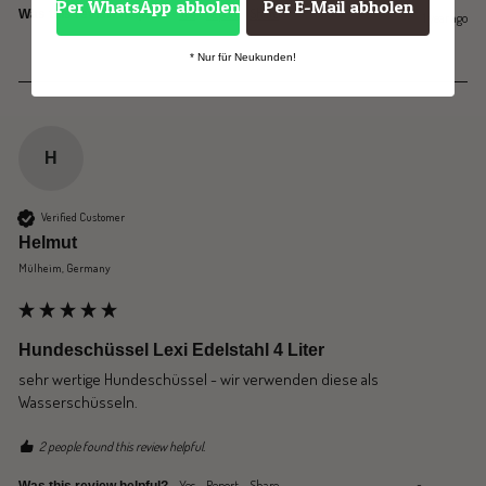
Per WhatsApp abholen
Per E-Mail abholen
Yes
Report
Share
Was this review helpful?
1 year ago
* Nur für Neukunden!
H
Verified Customer
Helmut
Mülheim, Germany
Hundeschüssel Lexi Edelstahl 4 Liter
sehr wertige Hundeschüssel - wir verwenden diese als 
Wasserschüsseln. 
2 people found this review helpful.
Yes
Report
Share
Was this review helpful?