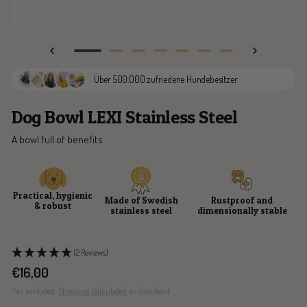
Go
Go
Go
Go
Go
Go
Go
to
to
to
to
to
to
to
Über 500.000 zufriedene Hundebesitzer
slide
slide
slide
slide
slide
slide
slide
1
2
3
4
5
6
7
Dog Bowl LEXI Stainless Steel
A bowl full of benefits
Practical, hygienic
Made of Swedish
Rustproof and
& robust
stainless steel
dimensionally stable
(2 Reviews)
Sale
€16,00
price
Tax included.
Shipping calculated
at checkout