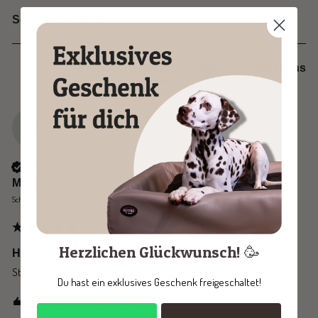
Search:
Sort
Product Reviews
Company
Questions
M
Verified Customer
Manja
Schwedt, Germany
Herzlichen Glückwunsch! 🥳
Hundeschüssel LEXI Edelstahl 2 Liter
Stabile und hochwertige Futterschüsseln
Du hast ein exklusives Geschenk freigeschaltet!
1 person found this review helpful.