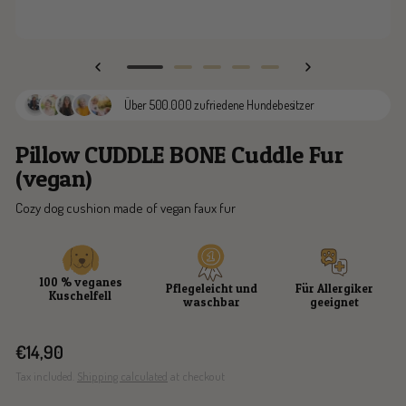
Go
Go
Go
Go
Go
to
to
to
to
to
Über 500.000 zufriedene Hundebesitzer
slide
slide
slide
slide
slide
1
2
3
10
11
Pillow CUDDLE BONE Cuddle Fur
(vegan)
Cozy dog cushion made of vegan faux fur
100 % veganes
Pflegeleicht und
Für Allergiker
Kuschelfell
waschbar
geeignet
Sale
€14,90
price
Tax included.
Shipping calculated
at checkout