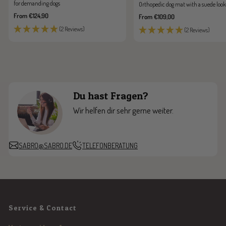
for demanding dogs
Orthopedic dog mat with a suede look
Sale
From €124,90
Sale
From €109,00
price
price
(2 Reviews)
(2 Reviews)
Du hast Fragen?
Wir helfen dir sehr gerne weiter.
SABRO@SABRO.DE
TELEFONBERATUNG
Service & Contact