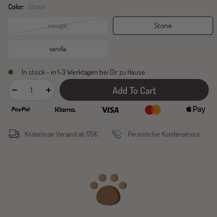
Color:
Stone
nougat
Stone
vanilla
In stock - in 1-3 Werktagen bei Dir zu Hause
Add To Cart
Decrease
Increase
quantity
quantity
Kostenloser Versand ab 175€
Persönlicher Kundenservice