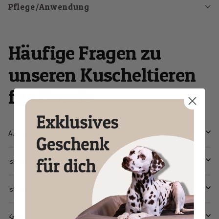
Pflege/Anwendung
Häufige Fragen zu
unseren Kuscheltieren
für Hunde
Aus welchen Materialien besteht das Kuscheltier?
Ist das Kuscheltier für Allergiker geeignet?
Ist das Kuscheltier waschbar?
Kann mein Hund das Kuscheltier alleine benutzen?