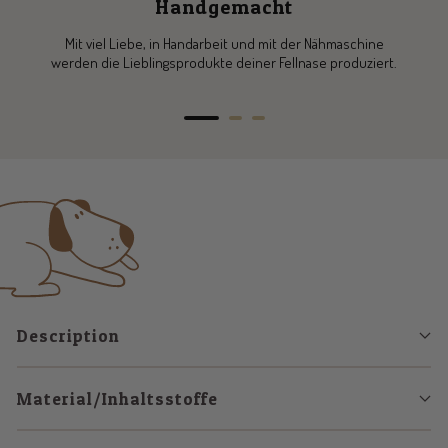
Handgemacht
Mit viel Liebe, in Handarbeit und mit der Nähmaschine
werden die Lieblingsprodukte deiner Fellnase produziert.
Go
Go
Go
to
to
to
slide
slide
slide
1
2
3
Description
Material/Inhaltsstoffe