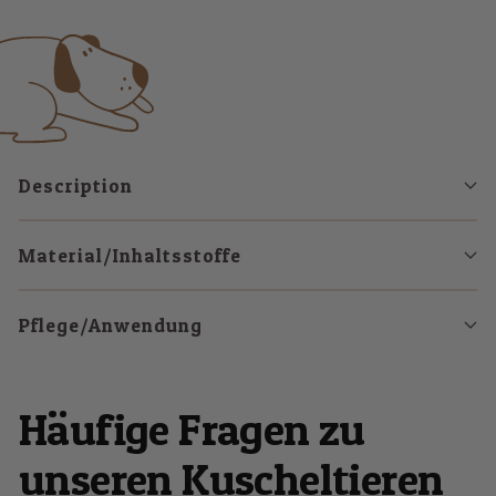
slide
slide
slide
1
2
3
Description
Material/Inhaltsstoffe
Pflege/Anwendung
Häufige Fragen zu
unseren Kuscheltieren