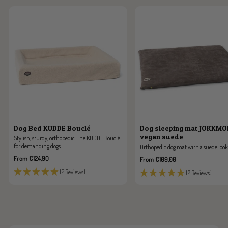
Dog Bed KUDDE Bouclé
Dog sleeping mat JOKKM
vegan suede
Stylish, sturdy, orthopedic: The KUDDE Bouclé
for demanding dogs
Orthopedic dog mat with a suede look
Sale
From €124,90
Sale
From €109,00
price
price
(2 Reviews)
(2 Reviews)