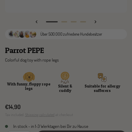
Go
Go
Go
Go
to
to
to
to
Über 500.000 zufriedene Hundebesitzer
slide
slide
slide
slide
1
2
3
4
Parrot PEPE
Colorful dog toy with rope legs
With funny, floppy rope
Silent &
Suitable for allergy
legs
cuddly
sufferers
Sale
€14,90
price
Tax included.
Shipping calculated
at checkout
In stock - in 1-3 Werktagen bei Dir zu Hause