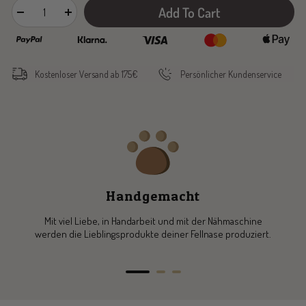
Add To Cart
Decrease
Increase
quantity
quantity
Kostenloser Versand ab 175€
Persönlicher Kundenservice
Handgemacht
Mit viel Liebe, in Handarbeit und mit der Nähmaschine
werden die Lieblingsprodukte deiner Fellnase produziert.
Go
Go
Go
to
to
to