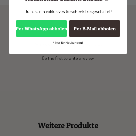
Du hast ein exklusives Geschenk freigeschaltet!
Per WhatsApp abholen
Per E-Mail abholen
* Nur für Neukunden!
New content loaded
- No reviews collected for this product yet -
Be the first to write a review
Weitere Produkte