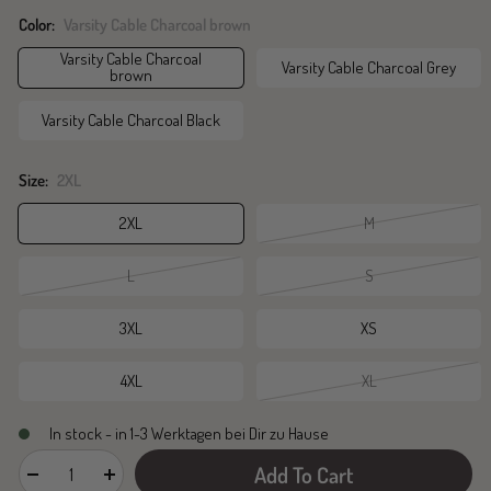
Color:
Varsity Cable Charcoal brown
Varsity Cable Charcoal
Varsity Cable Charcoal Grey
brown
Varsity Cable Charcoal Black
Size:
2XL
2XL
M
L
S
3XL
XS
4XL
XL
In stock - in 1-3 Werktagen bei Dir zu Hause
Add To Cart
Decrease
Increase