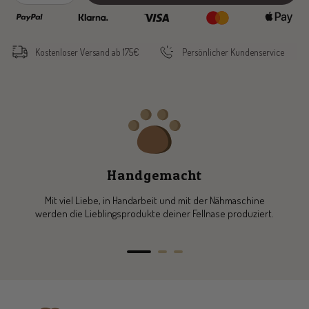
quantity
quantity
Kostenloser Versand ab 175€
Persönlicher Kundenservice
Handgemacht
Mit viel Liebe, in Handarbeit und mit der Nähmaschine
werden die Lieblingsprodukte deiner Fellnase produziert.
Go
Go
Go
to
to
to
slide
slide
slide
1
2
3