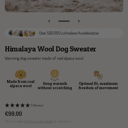
Go
to
Über 500.000 zufriedene Hundebesitzer
slide
3
Himalaya Wool Dog Sweater
Warming dog sweater made of real alpaca wool
Made from real
Snug warmth
Optimal fit, maximum
alpaca wool
without scratching
freedom of movement
(1 Review)
Sale
€99,00
price
Tax included.
Shipping calculated
at checkout