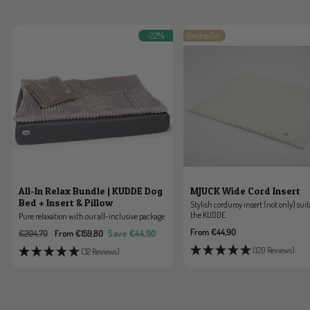
-22%
Bestseller
All-In Relax Bundle | KUDDE Dog
MJUCK Wide Cord Insert
Bed + Insert & Pillow
Stylish corduroy insert (not only) suit
the KUDDE
Pure relaxation with our all-inclusive package
Sale
From €44,90
Regular
Sale
€204,70
From €159,80
Save €44,90
price
price
price
(120 Reviews)
(32 Reviews)