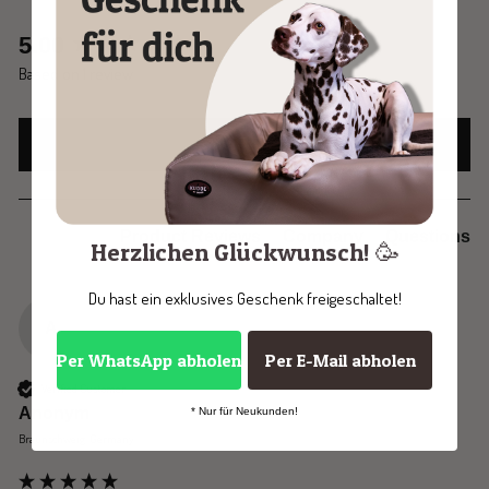
New content loaded
5.00
Based on 1 review
Write Review
Product Reviews
Company
Questions
Herzlichen Glückwunsch! 🥳
Du hast ein exklusives Geschenk freigeschaltet!
A
Per WhatsApp abholen
Per E-Mail abholen
Verified Customer
Anonym
* Nur für Neukunden!
Braunschweig, Germany