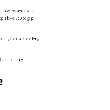
gh to withstand even
op allows you to grip
ready for use for a long
ustainability.
e