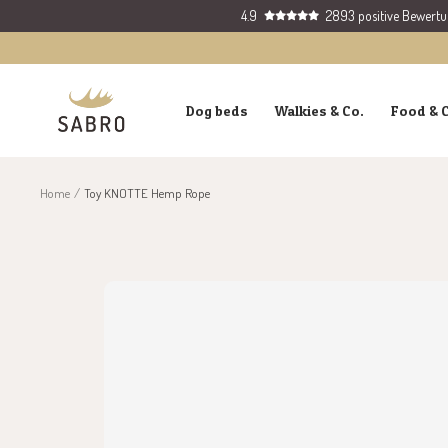
Skip
4.9
2893 positive Bewert
to
content
SABRO
Dog beds
Walkies & Co.
Food & 
GmbH
Home
Toy KNOTTE Hemp Rope