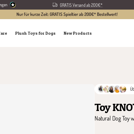
ungen
GRATIS Versand ab 200€*
Nur für kurze Zeit: GRATIS Spieltier ab 200€* Bestellwert!
Care
Plush Toys for Dogs
New Products
Ü
Toy KNO
Natural Dog Toy w