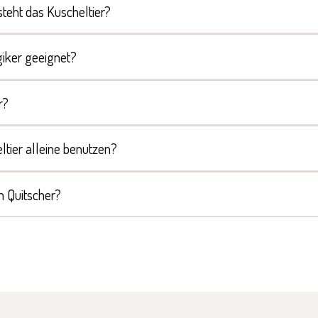
teht das Kuscheltier?
rgiker geeignet?
r?
tier alleine benutzen?
n Quitscher?