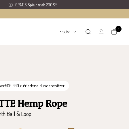
GRATIS Spieltier ab 200€*
0
Language
English
ber 500.000 zufriedene Hundebesitzer
TTE Hemp Rope
ith Ball & Loop