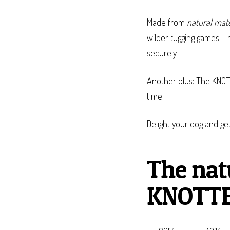
Made from
natural mate
wilder tugging games. Th
securely.
Another plus: The KNOT
time.
Delight your dog and ge
The nat
KNOTTE 