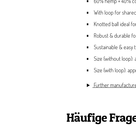
60% hemp + 40% cot
With loop for shared
Knotted ball ideal f
Robust & durable fo
Sustainable & easy t
Size (without loop):
Size (with loop): ap
Further manufacture
Häufige Frag