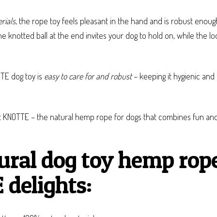
rials
, the rope toy feels pleasant in the hand and is robust enou
e knotted ball at the end invites your dog to hold on, while the lo
TE dog toy is
easy to care for and robust
– keeping it hygienic and 
t KNOTTE – the natural hemp rope for dogs that combines fun and s
ural dog toy hemp rop
delights: