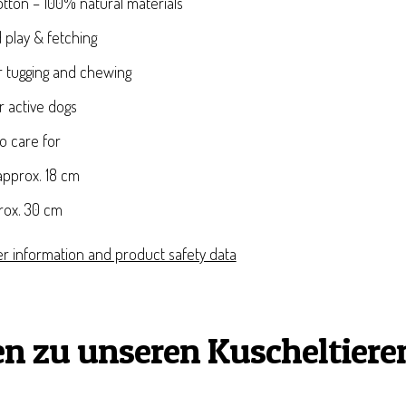
ton – 100% natural materials
 play & fetching
or tugging and chewing
r active dogs
o care for
 approx. 18 cm
prox. 30 cm
r information and product safety data
en zu unseren Kuscheltiere