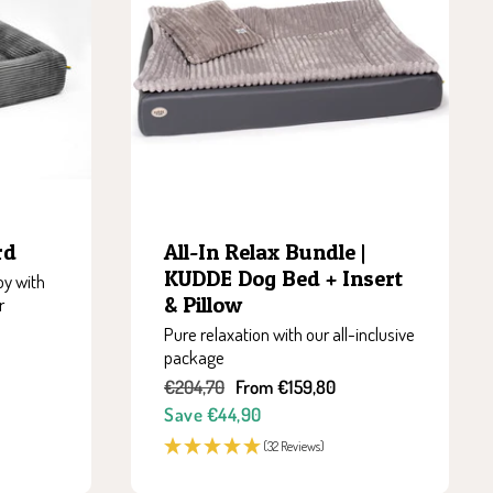
All-In Relax Bundle |
rd
KUDDE Dog Bed + Insert
oy with
& Pillow
r
Pure relaxation with our all-inclusive
package
Regular
Sale
€204,70
From €159,80
price
price
Save €44,90
(32 Reviews)