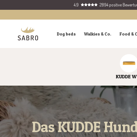
Skip
4.9
2894 positive Bewert
to
content
SABRO
Dog beds
Walkies & Co.
Food & 
GmbH
KUDDE W
Das KUDDE Hund