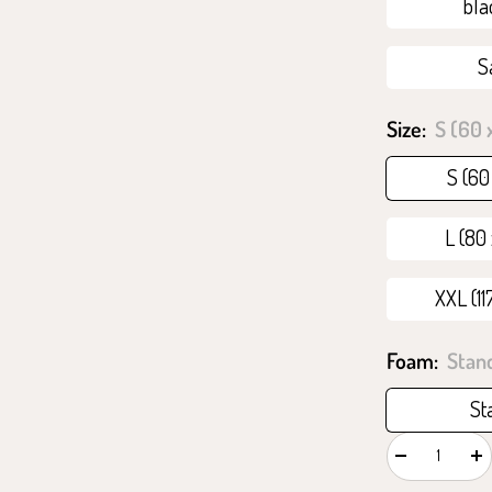
bla
S
Size:
S (60 
S (60
L (80
XXL (11
Foam:
Stan
St
Decrease
In