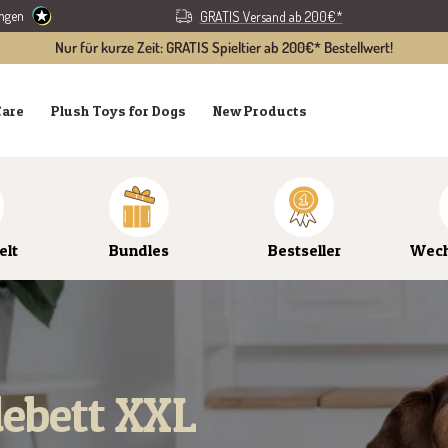
ungen
GRATIS Versand ab 200€*
Nur für kurze Zeit: GRATIS Spieltier ab 200€* Bestellwert!
Care
Plush Toys for Dogs
New Products
elt
Bundles
Bestseller
Wech
ebett XXL