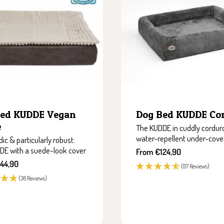
Bed KUDDE Vegan
Dog Bed KUDDE Co
e
The KUDDE in cuddly cordur
water-repellent under-cove
ic & particularly robust:
DE with a suede-look cover
Sale
From €124,90
price
44,90
(97 Reviews)
(36 Reviews)