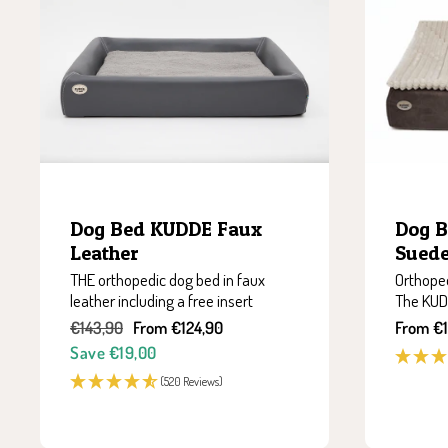
Dog Bed KUDDE Faux
Dog 
Leather
Sued
THE orthopedic dog bed in faux
Orthoped
leather including a free insert
The KUD
Regular
Sale
Sale
€143,90
From €124,90
From €1
price
price
price
Save €19,00
(520 Reviews)