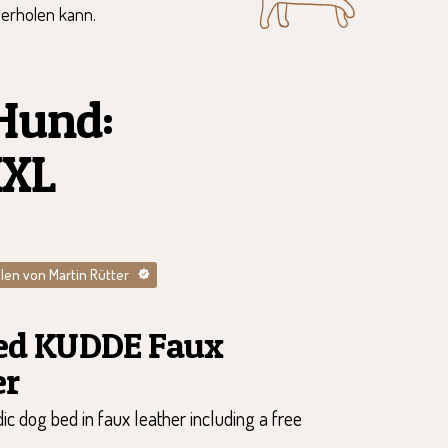
erholen kann.
 Hund:
XXL
en von Martin Rütter
ed KUDDE Faux
er
c dog bed in faux leather including a free