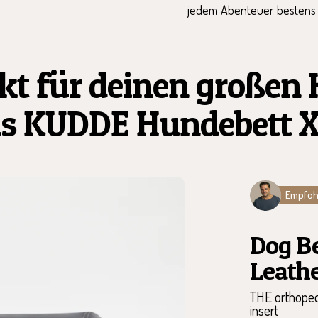
jedem Abenteuer bestens 
kt für deinen großen
s KUDDE Hundebett 
Empfohl
Dog B
Leath
THE orthopedi
insert