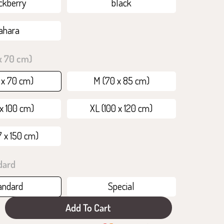
ckberry
black
ahara
x 70 cm)
 x 70 cm)
M (70 x 85 cm)
 x 100 cm)
XL (100 x 120 cm)
7 x 150 cm)
dard
andard
Special
Add To Cart
crease