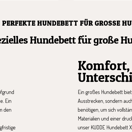
 PERFEKTE HUNDEBETT FÜR GROSSE HU
ielles Hundebett für große Hu
Komfort,
Untersch
ufgrund
Ein großes Hundebett biet
e. Ein
Ausstrecken, sondern auc
um den
benötigen, um sich vollstä
Materialien und einer dru
gfristige
unser KUDDE Hundebett XXL