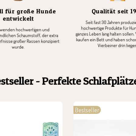
ll für große Hunde
Qualität seit 1
entwickelt
Seit fast 30 Jahren produzi
hochwertige Produkte für Hund
rwenden hochwertigen und
ganzes Leben lang halten sollen.
dlichen Schaumstoff, der extra
kaufen ein Bett und haben scho
rfnisse großer Rassen konzipiert
Vierbeiner drin liege
wurde.
tseller - Perfekte Schlafplätz
Bestseller